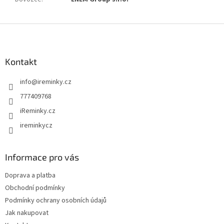
Z
á
p
a
Kontakt
t
info
@
ireminky.cz
í
777409768
iReminky.cz
ireminkycz
Informace pro vás
Doprava a platba
Obchodní podmínky
Podmínky ochrany osobních údajů
Jak nakupovat