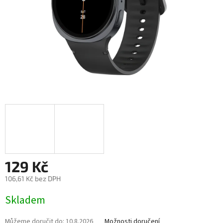
e
l
129 Kč
106,61 Kč bez DPH
Měrná
Skladem
cena:
Můžeme doručit do:
10.8.2026
Možnosti doručení