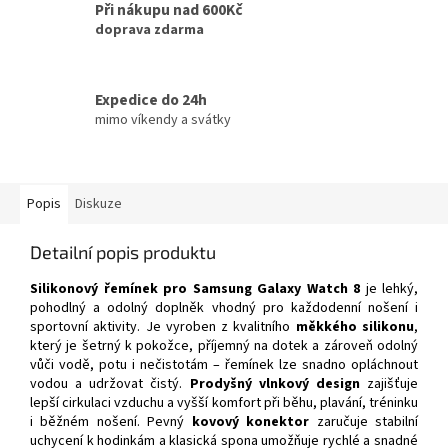
Při nákupu nad 600Kč
doprava zdarma
Expedice do 24h
mimo víkendy a svátky
Popis
Diskuze
Detailní popis produktu
Silikonový řemínek pro Samsung Galaxy Watch 8
je lehký,
pohodlný a odolný doplněk vhodný pro každodenní nošení i
sportovní aktivity. Je vyroben z kvalitního
měkkého silikonu
,
který je šetrný k pokožce, příjemný na dotek a zároveň odolný
vůči vodě, potu i nečistotám – řemínek lze snadno opláchnout
vodou a udržovat čistý.
Prodyšný vlnkový design
zajišťuje
lepší cirkulaci vzduchu a vyšší komfort při běhu, plavání, tréninku
i běžném nošení. Pevný
kovový konektor
zaručuje stabilní
uchycení k hodinkám a klasická spona umožňuje rychlé a snadné