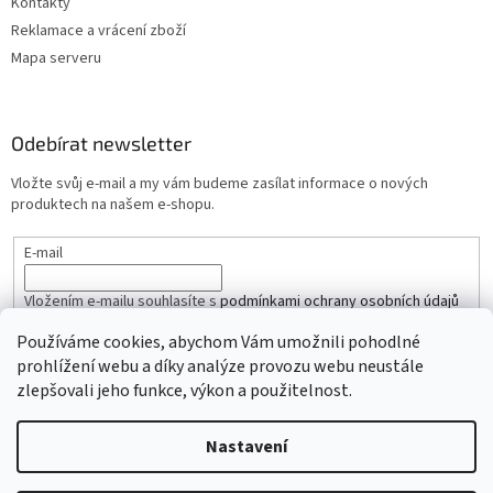
Kontakty
Reklamace a vrácení zboží
Mapa serveru
Odebírat newsletter
Vložte svůj e-mail a my vám budeme zasílat informace o nových
produktech na našem e-shopu.
E-mail
Vložením e-mailu souhlasíte s
podmínkami ochrany osobních údajů
Používáme cookies, abychom Vám umožnili pohodlné
PŘIHLÁSIT SE
prohlížení webu a díky analýze provozu webu neustále
zlepšovali jeho funkce, výkon a použitelnost.
Nastavení
Vytvořil Shoptet