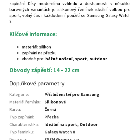
zapínání. Díky modernímu vzhledu a dostupnosti v několika
barevných variantách je silikonový řemínek ideální volbou pro
sport, volný čas i každodenní použití se Samsung Galaxy Watch
8.
Klíčové informace:
materiál: silikon
zapínání na přezku
vhodné pro:
běžné nošení, sport, outdoor
Obvody zápěstí: 14 - 22 cm
Doplňkové parametry
Kategorie
:
Příslušenství pro Samsung
Materiál řemínku
:
Silikonové
Barva
:
Černá
Typ zapínání
:
Přezka
Charakteristika
:
Ideální na sport
,
Outdoor
Typ řemínku
:
Galaxy Watch 8
Dovozce
:
ENEM Group s.r.o.