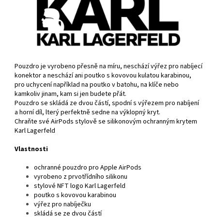
Pouzdro je vyrobeno přesně na míru, neschází výřez pro nabíjecí
konektor a neschází ani poutko s kovovou kulatou karabinou,
pro uchycení například na poutko v batohu, na klíče nebo
kamkoliv jinam, kam si jen budete přát.
Pouzdro se skládá ze dvou částí, spodní s výřezem pro nabíjení
a horní díl, lterý perfektně sedne na výklopný kryt.
Chraňte své AirPods stylově se silikonovým ochranným krytem
Karl Lagerfeld
Vlastnosti
ochranné pouzdro pro Apple AirPods
vyrobeno z prvotřídního silikonu
stylové NFT logo Karl Lagerfeld
poutko s kovovou karabinou
výřez pro nabíječku
skládá se ze dvou částí