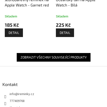
Apple Watch - Garnet red
Watch - Bílá
Skladem
Skladem
185 Kč
225 Kč
DETAIL
DETAIL
ZOBRAZIT VŠECHNY SOUVISEJÍCÍ PRODUKTY
Z
á
p
a
Kontakt
t
info
@
ireminky.cz
í
777409768