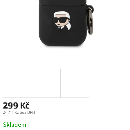
299 Kč
247,11 Kč bez DPH
Měrná
Skladem
cena: