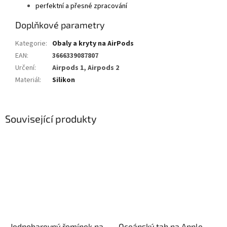
perfektní a přesné zpracování
Doplňkové parametry
Kategorie
:
Obaly a kryty na AirPods
EAN
:
3666339087807
Určení
:
Airpods 1, Airpods 2
Materiál
:
Silikon
Související produkty
Jednobarevný řemínek na
Oceánský tah na Apple