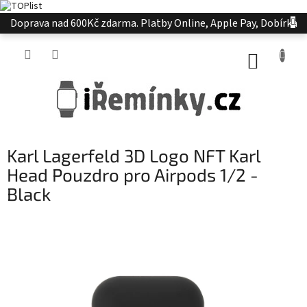
Přejít
Doprava nad 600Kč zdarma. Platby Online, Apple Pay, Dobírka
na
obsah
NÁKUP
KOŠÍK
Karl Lagerfeld 3D Logo NFT Karl
Head Pouzdro pro Airpods 1/2 -
Black