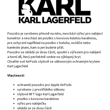
Pouzdro je vyrobeno přesně na míru, neschází výřez pro nabíjecí
konektor a neschází ani poutko s kovovou kulatou karabinou,
pro uchycení například na poutko v batohu, na klíče nebo
kamkoliv jinam, kam si jen budete přát.
Pouzdro se skládá ze dvou částí, spodní s výřezem pro nabíjení
a horní díl, lterý perfektně sedne na výklopný kryt.
Chraňte své AirPods stylově se silikonovým ochranným krytem
Karl Lagerfeld
Vlastnosti
ochranné pouzdro pro Apple AirPods
vyrobeno z prvotřídního silikonu
stylové NFT logo Karl Lagerfeld
poutko s kovovou karabinou
výřez pro nabíječku
skládá se ze dvou částí