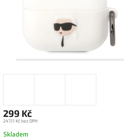
299 Kč
247,11 Kč bez DPH
Měrná
Skladem
cena: