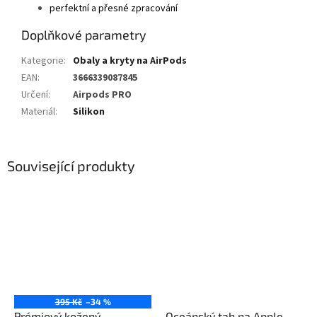
perfektní a přesné zpracování
Doplňkové parametry
Kategorie
:
Obaly a kryty na AirPods
EAN
:
3666339087845
Určení
:
Airpods PRO
Materiál
:
Silikon
Související produkty
395 Kč
–34 %
Prémiový kožený
Oceánský tah na Apple