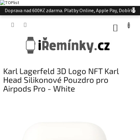
Přejít
Doprava nad 600Kč zdarma. Platby Online, Apple Pay, Dobírka
na
obsah
NÁKUP
KOŠÍK
Karl Lagerfeld 3D Logo NFT Karl
Head Silikonové Pouzdro pro
Airpods Pro - White