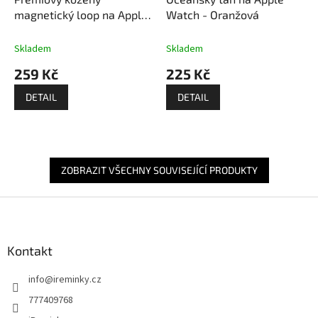
magnetický loop na Apple
Watch - Oranžová
Watch - Korálově modrý
Skladem
Skladem
259 Kč
225 Kč
DETAIL
DETAIL
ZOBRAZIT VŠECHNY SOUVISEJÍCÍ PRODUKTY
Z
á
p
a
Kontakt
t
info
@
ireminky.cz
í
777409768