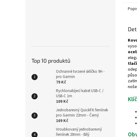
Popi
Det
Kov
vyso
ocel
eleg
Top 10 produktů
tlač
odep
Ochranné tvrzené sklíčko 9H -
půso
pro Garmin
zatí
79 Kč
nošen
Rychlonabíjecí kabel USB-C /
USB-C 1m
Klí
109 Kč
Jednobarevný QuickFit řemínek
pro Garmin 22mm - Černý
169 Kč
Vroubkovaný jednobarevný
Obv
řemínek 20mm - Bílý