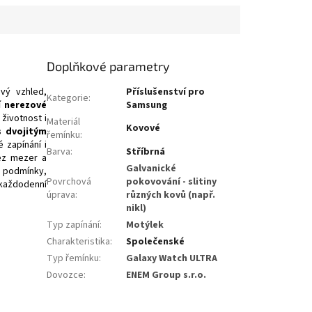
Doplňkové parametry
vý vzhled,
Příslušenství pro
Kategorie
:
í nerezové
Samsung
životnost i
Materiál
Kovové
s dvojitým
řemínku
:
 zapínání i
Barva
:
Stříbrná
ez mezer a
Galvanické
é podmínky,
Povrchová
pokovování - slitiny
 každodenní
úprava
:
různých kovů (např.
nikl)
Typ zapínání
:
Motýlek
Charakteristika
:
Společenské
Typ řemínku
:
Galaxy Watch ULTRA
Dovozce
:
ENEM Group s.r.o.