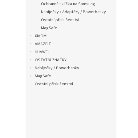
p
Ochranná sklíčka na Samsung
a
Nabíječky / Adaptéry / Powerbanky
n
Ostatní příslušenství
e
MagSafe
l
XIAOMI
AMAZFIT
HUAWEI
OSTATNÍ ZNAČKY
Nabíječky / Powerbanky
MagSafe
Ostatní příslušenství