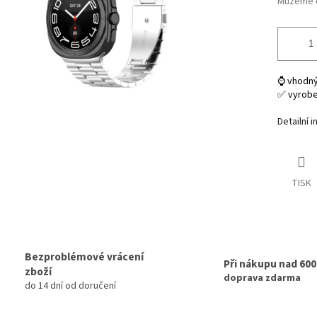
Můžeme d
⌚ vhodný
✅ vyroben
Detailní 
TISK
Bezproblémové vrácení
Při nákupu nad 60
zboží
doprava zdarma
do 14 dní od doručení