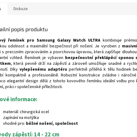
s
Diskuze
ailní popis produktu
ový řemínek pro Samsung Galaxy Watch ULTRA
kombinuje prémio
kou odolnost a maximální bezpečnost při nošení. Je vyroben z
masivn
i
s precizním zpracováním a povrchovou úpravou, která zajišťuje dlouhou 
antní vzhled. Řemínek je vybaven
bezpečnostní překlápěcí sponou 
ítkem
, která pevně drží na zápěstí a zároveň umožňuje snadné a rychlé
nutí. Díky
vylepšenému adaptéru
perfektně přiléhá k tělu hodinek b
bí kompaktně a profesionálně. Robustní konstrukce zvládne i náročn
mco elegantní design dělá z tohoto kovového řemínku ideální volbu pro
í, práci i společenské příležitosti.
čové informace:
materiál: chirurgická ocel
zapínání na motýlka
vhodné pro:
běžné nošení, společnost
ody zápěstí: 14 - 22 cm