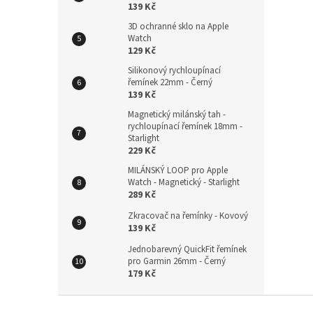
139 Kč
3D ochranné sklo na Apple
Watch
129 Kč
Silikonový rychloupínací
řemínek 22mm - Černý
139 Kč
Magnetický milánský tah -
rychloupínací řemínek 18mm -
Starlight
229 Kč
MILÁNSKÝ LOOP pro Apple
Watch - Magnetický - Starlight
289 Kč
Zkracovač na řemínky - Kovový
139 Kč
Jednobarevný QuickFit řemínek
pro Garmin 26mm - Černý
179 Kč
Z