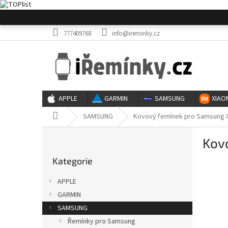
Přejít
na
obsah
777409768
info@ireminky.cz
APPLE
GARMIN
SAMSUNG
XIAO
Domů
SAMSUNG
Kovový řemínek pro Samsung Ga
P
Kov
o
Přeskočit
s
Kategorie
kategorie
t
r
APPLE
a
GARMIN
n
SAMSUNG
n
í
Řemínky pro Samsung