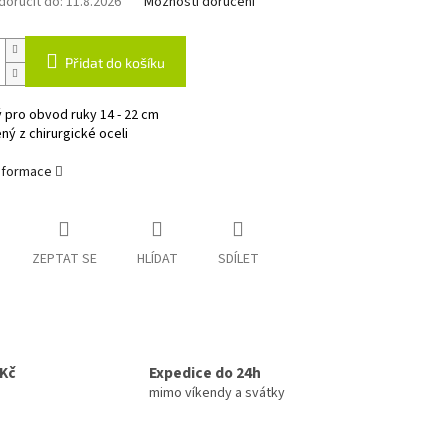
oručit do:
11.8.2026
Možnosti doručení
Přidat do košíku
 pro obvod ruky 14 - 22 cm
ý z chirurgické oceli
informace
ZEPTAT SE
HLÍDAT
SDÍLET
0Kč
Expedice do 24h
mimo víkendy a svátky