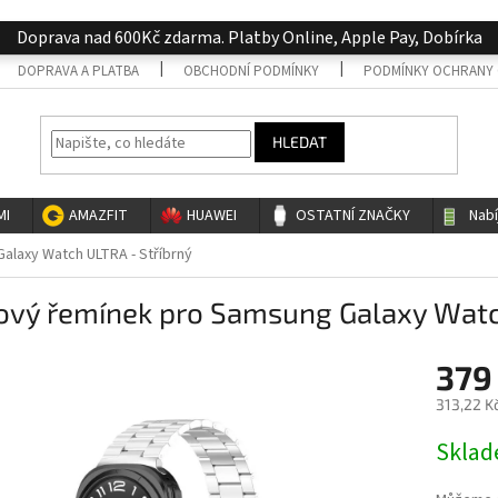
Doprava nad 600Kč zdarma. Platby Online, Apple Pay, Dobírka
DOPRAVA A PLATBA
OBCHODNÍ PODMÍNKY
PODMÍNKY OCHRANY 
HLEDAT
MI
AMAZFIT
HUAWEI
OSTATNÍ ZNAČKY
Nab
laxy Watch ULTRA - Stříbrný
ový řemínek pro Samsung Galaxy Watch
379
313,22 K
Měrná
Skla
cena: