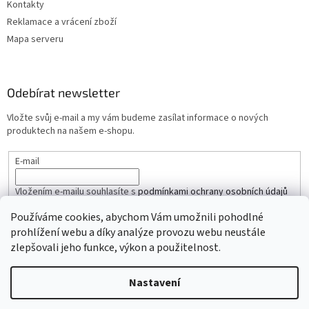
Kontakty
Reklamace a vrácení zboží
Mapa serveru
Odebírat newsletter
Vložte svůj e-mail a my vám budeme zasílat informace o nových
produktech na našem e-shopu.
E-mail
Vložením e-mailu souhlasíte s
podmínkami ochrany osobních údajů
Používáme cookies, abychom Vám umožnili pohodlné
PŘIHLÁSIT SE
prohlížení webu a díky analýze provozu webu neustále
zlepšovali jeho funkce, výkon a použitelnost.
Nastavení
Vytvořil Shoptet