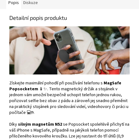
Popis
Diskuze
Detailní popis produktu
Získejte maximální pohodlí při používání telefonu s
MagSafe
Popsocketem
📱✨. Tento magnetický držák a stojánek v
jednom vám umožní bezpečně uchopit telefon jednou rukou,
pořizovat selfie bez obav z pádu a zároveň jej snadno přeměnit
na praktický stojánek pro sledování videí, videohovory či práci u
počítače 💻☕.
Díky
silným magnetům N52
se Popsocket spolehlivě přichytí na
váš iPhone s MagSafe, případně na jakýkoli telefon pomocí
přiloženého kovového kroužku. Lze jej nastavit do tří úhlů (0,9