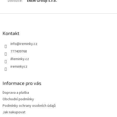
Dovozce
:
ENEM Group s.r.o.
Z
á
p
a
Kontakt
t
info
@
ireminky.cz
í
777409768
iReminky.cz
ireminkycz
Informace pro vás
Doprava a platba
Obchodní podmínky
Podmínky ochrany osobních údajů
Jak nakupovat