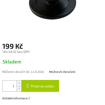
199 Kč
164,46 Kč bez DPH
Měrná
Skladem
cena:
Můžeme doručit do:
11.8.2026
Možnosti doručení
Přidat do košíku
Detailní informace