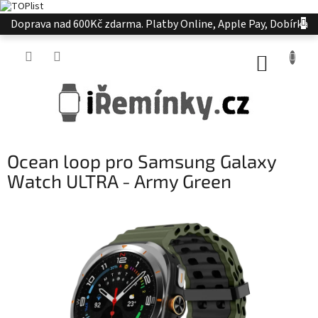
Přejít
Doprava nad 600Kč zdarma. Platby Online, Apple Pay, Dobírka
na
obsah
NÁKUP
KOŠÍK
Ocean loop pro Samsung Galaxy
Watch ULTRA - Army Green