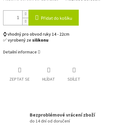
Přidat do košíku
⌚ vhodný pro obvod ruky 14 - 22cm
✅ vyrobený ze
silikonu
Detailní informace
ZEPTAT SE
HLÍDAT
SDÍLET
Bezproblémové vrácení zboží
do 14 dní od doručení