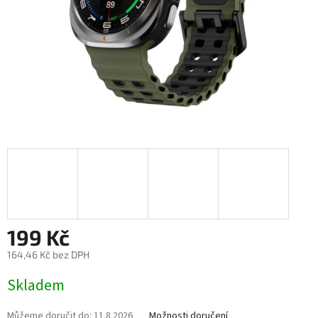
199 Kč
164,46 Kč bez DPH
Měrná
Skladem
cena:
Můžeme doručit do:
11.8.2026
Možnosti doručení