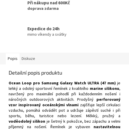
Při nákupu nad 600Kč
doprava zdarma
Expedice do 24h
mimo víkendy a svátky
Popis
Diskuze
Detailní popis produktu
Ocean Loop pro Samsung Galaxy Watch ULTRA (47 mm)
je
lehký a odolný sportovní řemínek z kvalitního
marine silikonu
,
navržený pro maximální pohodlí při každodenním nošení i
náročných outdoorových aktivitách. Prodyšný
perforovaný
vzor inspirovaný oceánskými vlnami
zajišťuje lepší cirkulaci
vzduchu, pomáhá odvádět pot a udržuje zápěstí suché i při
sportu, běhu, turistice nebo lezení. Měkký, pružný a
voděodolný silikon
je šetrný k pokožce, bez zápachu a velmi
příjemný na nošení. Řemínek je vybaven
nastavitelnou