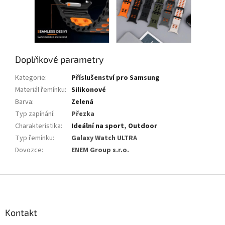
Doplňkové parametry
Kategorie
:
Příslušenství pro Samsung
Materiál řemínku
:
Silikonové
Barva
:
Zelená
Typ zapínání
:
Přezka
Charakteristika
:
Ideální na sport
,
Outdoor
Typ řemínku
:
Galaxy Watch ULTRA
Dovozce
:
ENEM Group s.r.o.
Z
á
p
a
Kontakt
t