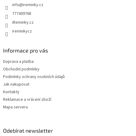
info
@
ireminky.cz
í
777409768
iReminky.cz
ireminkycz
Informace pro vás
Doprava a platba
Obchodní podmínky
Podmínky ochrany osobních údajů
Jak nakupovat
Kontakty
Reklamace a vrácení zboží
Mapa serveru
Odebírat newsletter