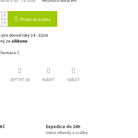
oručit do:
7.8.2026
Možnosti doručení
Přidat do košíku
 pro obvod ruky 14 - 22cm
ený ze
silikonu
informace
ZEPTAT SE
HLÍDAT
SDÍLET
0Kč
Expedice do 24h
mimo víkendy a svátky