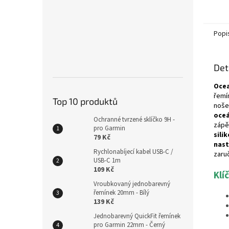
Popi
Det
Oce
řemí
Top 10 produktů
noše
oce
Ochranné tvrzené sklíčko 9H -
zápě
pro Garmin
sili
79 Kč
nas
Rychlonabíjecí kabel USB-C /
zaru
USB-C 1m
109 Kč
Klí
Vroubkovaný jednobarevný
řemínek 20mm - Bílý
139 Kč
Jednobarevný QuickFit řemínek
pro Garmin 22mm - Černý