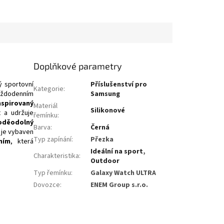
Doplňkové parametry
ý sportovní
Příslušenství pro
Kategorie
:
každodenním
Samsung
nspirovaný
Materiál
Silikonové
t a udržuje
řemínku
:
oděodolný
Barva
:
Černá
 je vybaven
Typ zapínání
:
Přezka
ním
, která
Ideální na sport
,
Charakteristika
:
Outdoor
Typ řemínku
:
Galaxy Watch ULTRA
Dovozce
:
ENEM Group s.r.o.