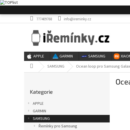
Přejít
na
obsah
777409768
info@ireminky.cz
APPLE
GARMIN
SAMSUNG
XIAO
Domů
SAMSUNG
Ocean loop pro Samsung Galax
P
Oce
o
Přeskočit
s
Kategorie
kategorie
t
r
APPLE
a
GARMIN
n
SAMSUNG
n
í
Řemínky pro Samsung