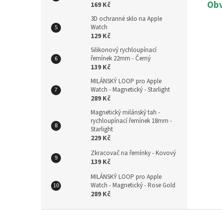
Obv
169 Kč
3D ochranné sklo na Apple
Watch
129 Kč
Silikonový rychloupínací
řemínek 22mm - Černý
139 Kč
MILÁNSKÝ LOOP pro Apple
Watch - Magnetický - Starlight
289 Kč
Magnetický milánský tah -
rychloupínací řemínek 18mm -
Starlight
229 Kč
Zkracovač na řemínky - Kovový
139 Kč
MILÁNSKÝ LOOP pro Apple
Watch - Magnetický - Rose Gold
289 Kč
Z