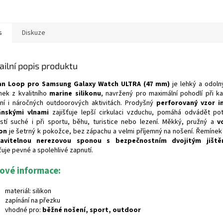
s
Diskuze
ailní popis produktu
an Loop pro Samsung Galaxy Watch ULTRA (47 mm)
je lehký a odoln
nek z kvalitního
marine silikonu
, navržený pro maximální pohodlí při 
ní i náročných outdoorových aktivitách. Prodyšný
perforovaný vzor i
ánskými vlnami
zajišťuje lepší cirkulaci vzduchu, pomáhá odvádět po
stí suché i při sportu, běhu, turistice nebo lezení. Měkký, pružný a
v
kon
je šetrný k pokožce, bez zápachu a velmi příjemný na nošení. Řemínek
tavitelnou nerezovou sponou s bezpečnostním dvojitým jiště
čuje pevné a spolehlivé zapnutí.
čové informace:
materiál: silikon
zapínání na přezku
vhodné pro:
běžné nošení, sport, outdoor