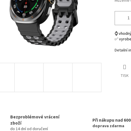
Můžeme d
⌚ vhodný
✅ vyrob
Detailní 
TISK
Bezproblémové vrácení
Při nákupu nad 60
zboží
doprava zdarma
do 14 dní od doručení