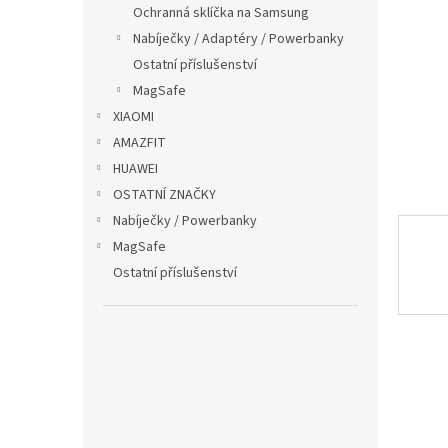
p
Ochranná sklíčka na Samsung
a
Nabíječky / Adaptéry / Powerbanky
n
Ostatní příslušenství
e
MagSafe
l
XIAOMI
AMAZFIT
HUAWEI
OSTATNÍ ZNAČKY
Nabíječky / Powerbanky
MagSafe
Ostatní příslušenství