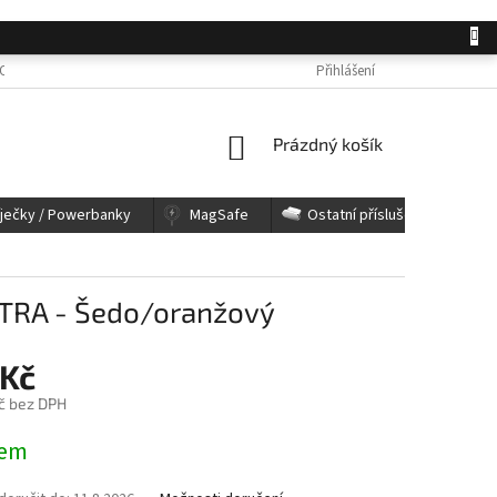
OSOBNÍCH ÚDAJŮ
JAK NAKUPOVAT
KONTAKTY
Přihlášení
REKLAMACE A 
NÁKUPNÍ
Prázdný košík
KOŠÍK
íječky / Powerbanky
MagSafe
Ostatní příslušenství
TRA - Šedo/oranžový
 Kč
č bez DPH
dem