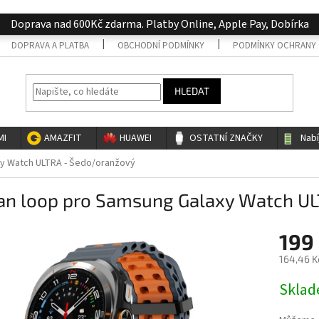
Doprava nad 600Kč zdarma. Platby Online, Apple Pay, Dobírka
DOPRAVA A PLATBA
OBCHODNÍ PODMÍNKY
PODMÍNKY OCHRANY 
HLEDAT
MI
AMAZFIT
HUAWEI
OSTATNÍ ZNAČKY
Nab
y Watch ULTRA - Šedo/oranžový
an loop pro Samsung Galaxy Watch UL
199
164,46 K
Měrná
Skla
cena: