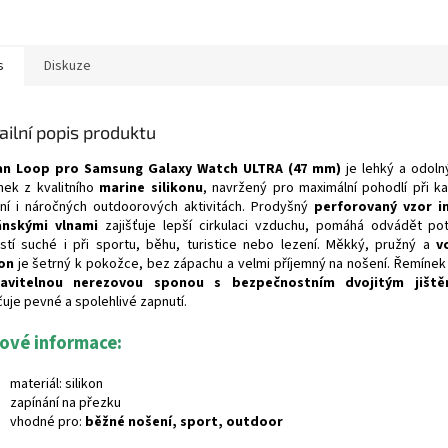
s
Diskuze
ailní popis produktu
an Loop pro Samsung Galaxy Watch ULTRA (47 mm)
je lehký a odoln
nek z kvalitního
marine silikonu
, navržený pro maximální pohodlí při 
ní i náročných outdoorových aktivitách. Prodyšný
perforovaný vzor i
ánskými vlnami
zajišťuje lepší cirkulaci vzduchu, pomáhá odvádět po
stí suché i při sportu, běhu, turistice nebo lezení. Měkký, pružný a
v
kon
je šetrný k pokožce, bez zápachu a velmi příjemný na nošení. Řemínek
tavitelnou nerezovou sponou s bezpečnostním dvojitým jiště
čuje pevné a spolehlivé zapnutí.
čové informace:
materiál: silikon
zapínání na přezku
vhodné pro:
běžné nošení, sport, outdoor