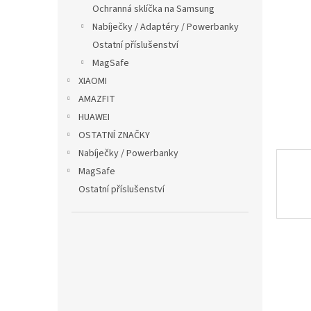
p
Ochranná sklíčka na Samsung
a
Nabíječky / Adaptéry / Powerbanky
n
Ostatní příslušenství
e
MagSafe
l
XIAOMI
AMAZFIT
HUAWEI
OSTATNÍ ZNAČKY
Nabíječky / Powerbanky
MagSafe
Ostatní příslušenství