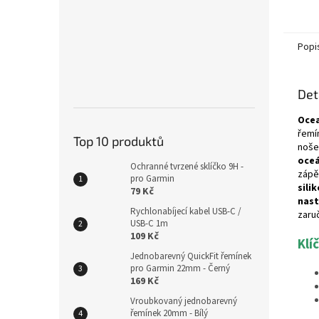
Popi
Det
Oce
řemí
Top 10 produktů
noše
oce
Ochranné tvrzené sklíčko 9H -
zápě
pro Garmin
sili
79 Kč
nas
Rychlonabíjecí kabel USB-C /
zaru
USB-C 1m
109 Kč
Klí
Jednobarevný QuickFit řemínek
pro Garmin 22mm - Černý
169 Kč
Vroubkovaný jednobarevný
řemínek 20mm - Bílý