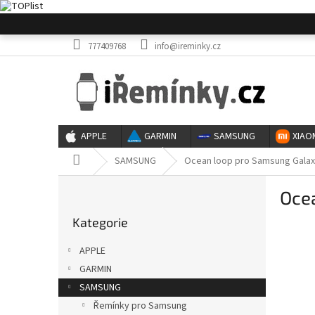
Přejít
na
obsah
777409768
info@ireminky.cz
APPLE
GARMIN
SAMSUNG
XIAO
Domů
SAMSUNG
Ocean loop pro Samsung Galax
P
Oce
o
Přeskočit
s
Kategorie
kategorie
t
r
APPLE
a
GARMIN
n
SAMSUNG
n
í
Řemínky pro Samsung