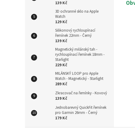
Obv
139 Kč
3D ochranné sklo na Apple
Watch
129 Kč
Silikonový rychloupínací
řemínek 22mm - Černý
139 Kč
Magnetický milánský tah -
rychloupínací řemínek 18mm -
Starlight
229 Kč
MILÁNSKÝ LOOP pro Apple
Watch - Magnetický - Starlight
289 Kč
Zkracovač na řemínky - Kovový
139 Kč
Jednobarevný QuickFit řemínek
pro Garmin 26mm - Černý
179 Kč
Z