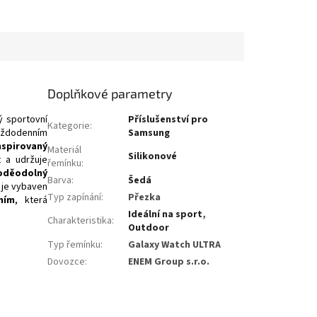
Doplňkové parametry
ý sportovní
Příslušenství pro
Kategorie
:
každodenním
Samsung
nspirovaný
Materiál
Silikonové
t a udržuje
řemínku
:
oděodolný
Barva
:
Šedá
 je vybaven
Typ zapínání
:
Přezka
ním
, která
Ideální na sport
,
Charakteristika
:
Outdoor
Typ řemínku
:
Galaxy Watch ULTRA
Dovozce
:
ENEM Group s.r.o.