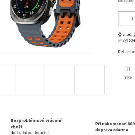
Můžeme d
⌚ vhodný
✅ vyrob
Detailní 
TISK
Bezproblémové vrácení
Při nákupu nad 60
zboží
doprava zdarma
do 14 dní od doručení