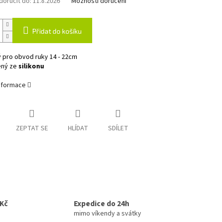
oručit do:
11.8.2026
Možnosti doručení
Přidat do košíku
 pro obvod ruky 14 - 22cm
ený ze
silikonu
informace
ZEPTAT SE
HLÍDAT
SDÍLET
0Kč
Expedice do 24h
mimo víkendy a svátky