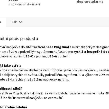
doprava zdarma
do 14 dní od doručení
s
Diskuze
ailní popis produktu
ovní nabíječka do sítě
Tactical Base Plug Dual
s minimalistickým designe
nem až 20W a pokročilým systémem PD/QC3.0 pro
rychlé a bezpečné dob
ukováno jedním
USB-C
a jedním,
USB-A
portem.
lá jako střela
 dnes nemá čas na zbytečné věci. Připravili jsme pro vás nabíječku, se kte
l dobijete rychlostí světla. Díky pokročilému systému PD a výkonem 20W sv
ete až 4 x rychleji než většina nabíječek na trhu.
elikosti záleží
ical Base Plug Dual je tak malá, že vám v batohu zabere minimálně místa. 4
lá ideální univerzální nabíječku na cestování.
olatelně odolná