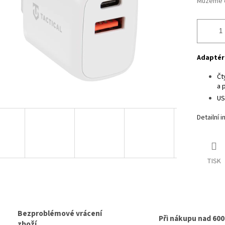
Můžeme d
Adaptér
Čt
a 
US
Detailní 
TISK
Bezproblémové vrácení
Při nákupu nad 60
zboží