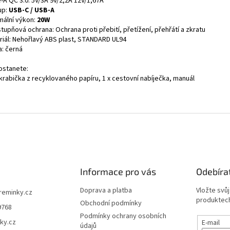
-A QC 3.0: 5V/3A 9V/2,2A 12V/1,67A
up:
USB-C / USB-A
mální výkon:
20W
tupňová ochrana: Ochrana proti přebití, přetížení, přehřátí a zkratu
riál: Nehořlavý ABS plast, STANDARD UL94
a: černá
ostanete:
krabička z recyklovaného papíru, 1 x cestovní nabíječka, manuál
Informace pro vás
Odebíra
Doprava a platba
Vložte svů
ireminky.cz
produktech
Obchodní podmínky
9768
Podmínky ochrany osobních
ky.cz
E-mail
údajů