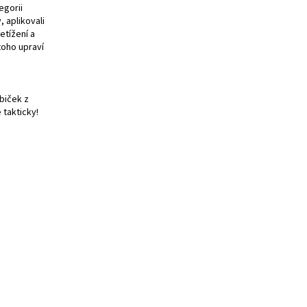
egorii
, aplikovali
etížení a
toho upraví
biček z
 takticky!