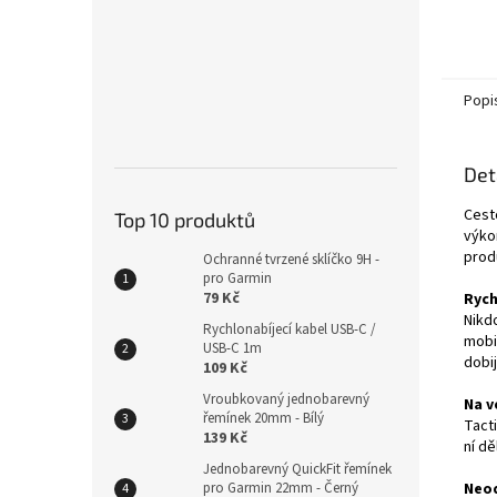
Popi
Det
Cest
Top 10 produktů
výko
prod
Ochranné tvrzené sklíčko 9H -
pro Garmin
79 Kč
Rych
Nikdo
Rychlonabíjecí kabel USB-C /
mobi
USB-C 1m
dobij
109 Kč
Vroubkovaný jednobarevný
Na v
řemínek 20mm - Bílý
Tact
139 Kč
ní dě
Jednobarevný QuickFit řemínek
pro Garmin 22mm - Černý
Neod