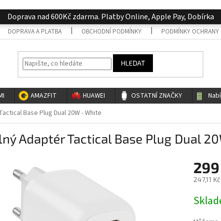
Doprava nad 600Kč zdarma. Platby Online, Apple Pay, Dobírka
DOPRAVA A PLATBA
OBCHODNÍ PODMÍNKY
PODMÍNKY OCHRANY 
HLEDAT
MI
AMAZFIT
HUAWEI
OSTATNÍ ZNAČKY
Nab
actical Base Plug Dual 20W - White
ný Adaptér Tactical Base Plug Dual 2
299
247,11 K
Měrná
Skla
cena: