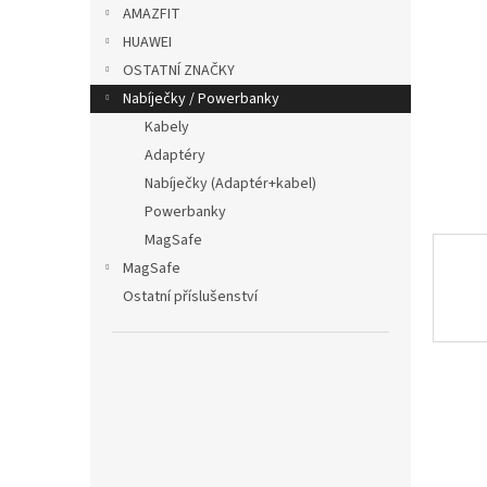
p
AMAZFIT
a
HUAWEI
n
OSTATNÍ ZNAČKY
e
Nabíječky / Powerbanky
l
Kabely
Adaptéry
Nabíječky (Adaptér+kabel)
Powerbanky
MagSafe
MagSafe
Ostatní příslušenství