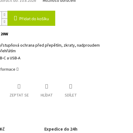
oručit do:
10.8.2026
Možnosti doručení
Přidat do košíku
 20W
yřstupňová ochrana před přepětím, zkraty, nadproudem
přehřátím
B-C a USB-A
informace
ZEPTAT SE
HLÍDAT
SDÍLET
0Kč
Expedice do 24h