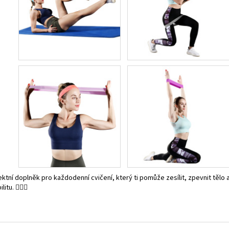
ktní doplněk pro každodenní cvičení, který ti pomůže zesílit, zpevnit tělo a
litu. 🏋️‍♂️✨