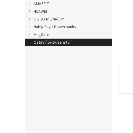
p
AMAZFIT
a
HUAWEI
n
OSTATNÍ ZNAČKY
e
Nabíječky / Powerbanky
l
MagSafe
Ostatní příslušenství