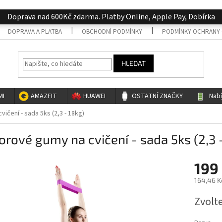
Doprava nad 600Kč zdarma. Platby Online, Apple Pay, Dobírka
DOPRAVA A PLATBA
OBCHODNÍ PODMÍNKY
PODMÍNKY OCHRANY 
HLEDAT
MI
AMAZFIT
HUAWEI
OSTATNÍ ZNAČKY
Nab
ičení - sada 5ks (2,3 - 18kg)
rové gumy na cvičení - sada 5ks (2,3 
199
164,46 K
Měrná
Zvolt
cena: