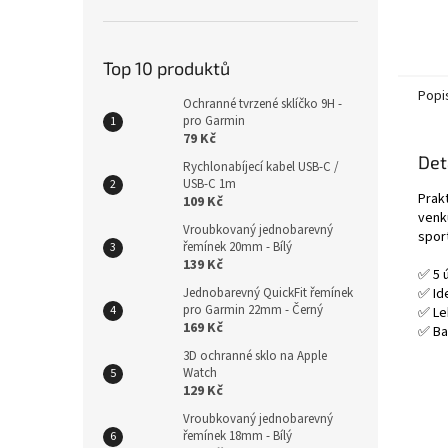
Top 10 produktů
Popi
Ochranné tvrzené sklíčko 9H -
pro Garmin
79 Kč
Det
Rychlonabíjecí kabel USB-C /
USB-C 1m
Prak
109 Kč
venku
Vroubkovaný jednobarevný
spor
řemínek 20mm - Bílý
139 Kč
✅ 5 
Jednobarevný QuickFit řemínek
✅ Ide
pro Garmin 22mm - Černý
✅ Le
169 Kč
✅ Bar
3D ochranné sklo na Apple
Watch
129 Kč
Vroubkovaný jednobarevný
řemínek 18mm - Bílý