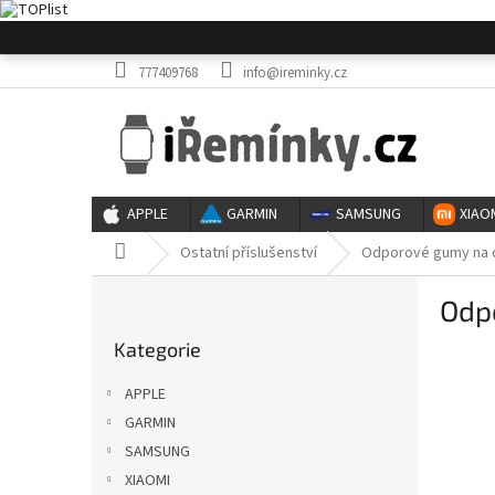
Přejít
na
obsah
777409768
info@ireminky.cz
APPLE
GARMIN
SAMSUNG
XIAO
Domů
Ostatní příslušenství
Odporové gumy na cv
P
Odpo
o
Přeskočit
s
Kategorie
kategorie
t
r
APPLE
a
GARMIN
n
SAMSUNG
n
í
XIAOMI