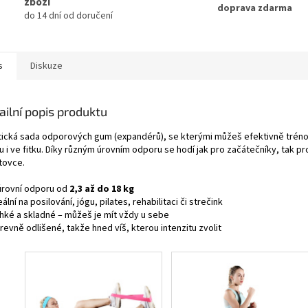
zboží
doprava zdarma
do 14 dní od doručení
s
Diskuze
ailní popis produktu
tická sada odporových gum (expandérů), se kterými můžeš efektivně trén
 i ve fitku. Díky různým úrovním odporu se hodí jak pro začátečníky, tak pr
tovce.
úrovní odporu od
2,3 až do 18 kg
ální na posilování, jógu, pilates, rehabilitaci či strečink
hké a skladné – můžeš je mít vždy u sebe
evně odlišené, takže hned víš, kterou intenzitu zvolit