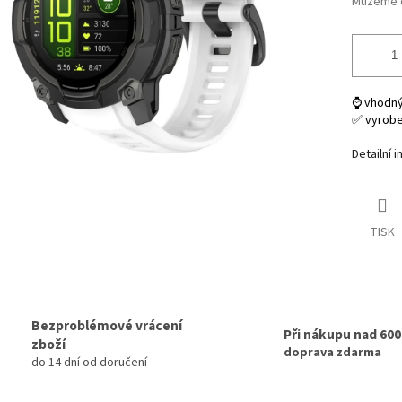
Můžeme d
⌚ vhodný
✅ vyrob
Detailní 
TISK
Bezproblémové vrácení
Při nákupu nad 60
zboží
doprava zdarma
do 14 dní od doručení