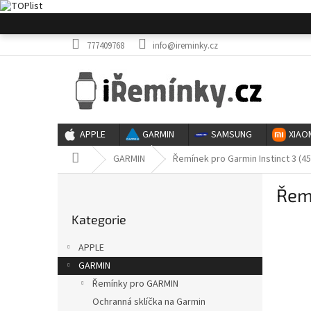
Přejít
na
obsah
777409768
info@ireminky.cz
APPLE
GARMIN
SAMSUNG
XIAO
Domů
GARMIN
Řemínek pro Garmin Instinct 3 (45
P
Řemí
o
Přeskočit
s
Kategorie
kategorie
t
r
APPLE
a
GARMIN
n
Řemínky pro GARMIN
n
í
Ochranná sklíčka na Garmin