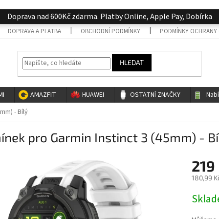
Doprava nad 600Kč zdarma. Platby Online, Apple Pay, Dobírka
DOPRAVA A PLATBA
OBCHODNÍ PODMÍNKY
PODMÍNKY OCHRANY 
HLEDAT
MI
AMAZFIT
HUAWEI
OSTATNÍ ZNAČKY
Nab
mm) - Bílý
nek pro Garmin Instinct 3 (45mm) - Bí
219
180,99 K
Měrná
Skla
cena: