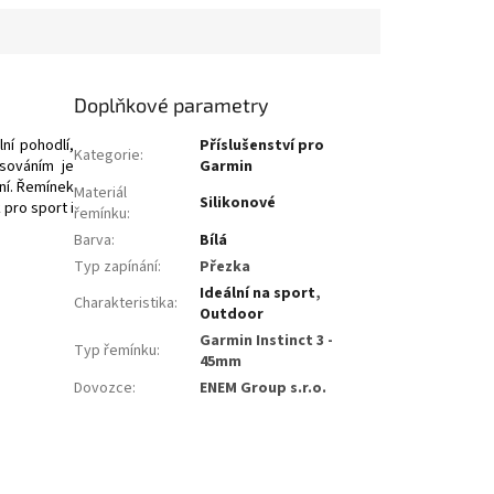
Doplňkové parametry
ní pohodlí,
Příslušenství pro
Kategorie
:
isováním je
Garmin
ní. Řemínek
Materiál
Silikonové
 pro sport i
řemínku
:
Barva
:
Bílá
Typ zapínání
:
Přezka
Ideální na sport
,
Charakteristika
:
Outdoor
Garmin Instinct 3 -
Typ řemínku
:
45mm
Dovozce
:
ENEM Group s.r.o.