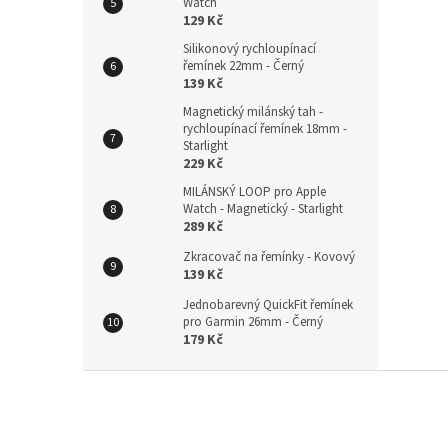
Watch
129 Kč
Silikonový rychloupínací
řemínek 22mm - Černý
139 Kč
Magnetický milánský tah -
rychloupínací řemínek 18mm -
Starlight
229 Kč
MILÁNSKÝ LOOP pro Apple
Watch - Magnetický - Starlight
289 Kč
Zkracovač na řemínky - Kovový
139 Kč
Jednobarevný QuickFit řemínek
pro Garmin 26mm - Černý
179 Kč
Z
á
p
a