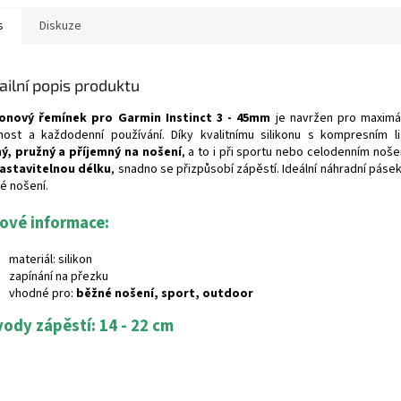
s
Diskuze
ailní popis produktu
konový řemínek pro Garmin Instinct 3 - 45mm
je navržen pro maximál
nost a každodenní používání. Díky kvalitnímu silikonu s kompresním l
ý, pružný a příjemný na nošení
, a to i při sportu nebo celodenním noše
astavitelnou délku
, snadno se přizpůsobí zápěstí. Ideální náhradní pásek
é nošení.
čové informace:
materiál: silikon
zapínání na přezku
vhodné pro:
běžné nošení, sport, outdoor
ody zápěstí: 14 - 22 cm