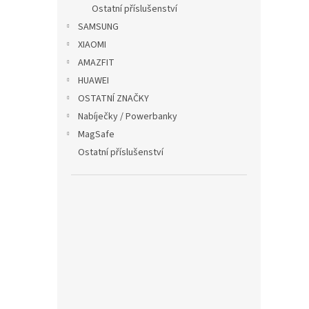
p
Ostatní příslušenství
a
SAMSUNG
n
XIAOMI
e
AMAZFIT
l
HUAWEI
OSTATNÍ ZNAČKY
Nabíječky / Powerbanky
MagSafe
Ostatní příslušenství