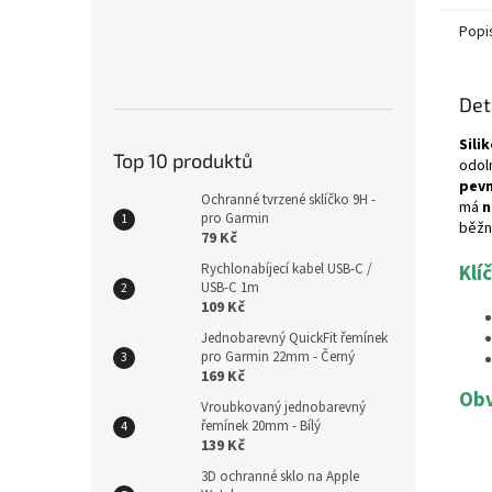
Popi
Det
Sili
Top 10 produktů
odol
pevn
Ochranné tvrzené sklíčko 9H -
má
n
pro Garmin
běžn
79 Kč
Rychlonabíjecí kabel USB-C /
Klí
USB-C 1m
109 Kč
Jednobarevný QuickFit řemínek
pro Garmin 22mm - Černý
169 Kč
Obv
Vroubkovaný jednobarevný
řemínek 20mm - Bílý
139 Kč
3D ochranné sklo na Apple