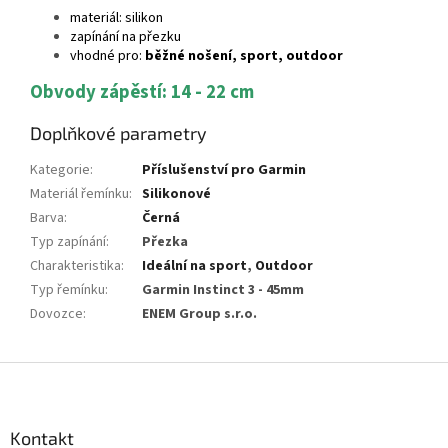
materiál: silikon
zapínání na přezku
vhodné pro:
běžné nošení, sport, outdoor
Obvody zápěstí: 14 - 22 cm
Doplňkové parametry
Kategorie
:
Příslušenství pro Garmin
Materiál řemínku
:
Silikonové
Barva
:
Černá
Typ zapínání
:
Přezka
Charakteristika
:
Ideální na sport
,
Outdoor
Typ řemínku
:
Garmin Instinct 3 - 45mm
Dovozce
:
ENEM Group s.r.o.
Z
á
p
a
Kontakt