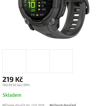
219 Kč
180,99 Kč bez DPH
Měrná
Skladem
cena:
Můžeme doručit do:
10.8.2026
Možnosti doručení