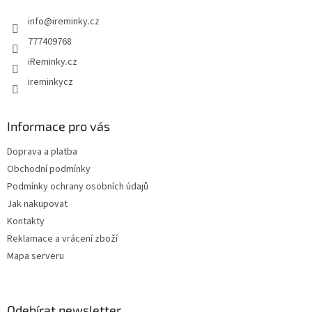
t
info
@
ireminky.cz
í
777409768
iReminky.cz
ireminkycz
Informace pro vás
Doprava a platba
Obchodní podmínky
Podmínky ochrany osobních údajů
Jak nakupovat
Kontakty
Reklamace a vrácení zboží
Mapa serveru
Odebírat newsletter