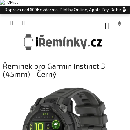
Přejít
Doprava nad 600Kč zdarma. Platby Online, Apple Pay, Dobírka
na
obsah
NÁKUP
KOŠÍK
Řemínek pro Garmin Instinct 3
(45mm) - Černý