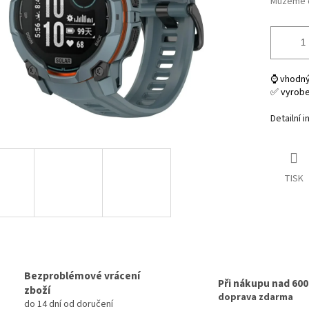
Můžeme d
⌚ vhodný
✅ vyrob
Detailní 
TISK
Bezproblémové vrácení
Při nákupu nad 60
zboží
doprava zdarma
do 14 dní od doručení