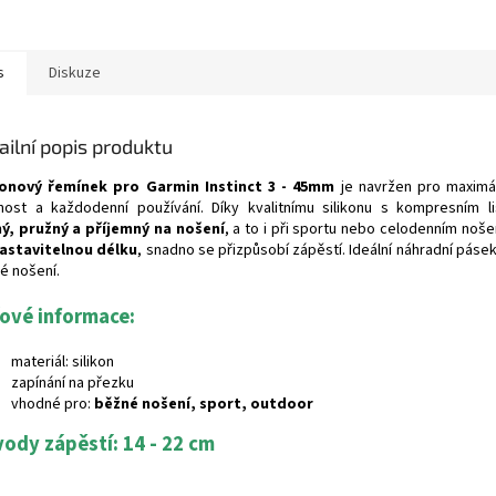
s
Diskuze
ailní popis produktu
konový řemínek pro Garmin Instinct 3 - 45mm
je navržen pro maximál
nost a každodenní používání. Díky kvalitnímu silikonu s kompresním l
ý, pružný a příjemný na nošení
, a to i při sportu nebo celodenním noše
astavitelnou délku
, snadno se přizpůsobí zápěstí. Ideální náhradní pásek
é nošení.
čové informace:
materiál: silikon
zapínání na přezku
vhodné pro:
běžné nošení, sport, outdoor
ody zápěstí: 14 - 22 cm