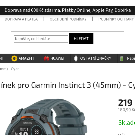
Doprava nad 600Kč zdarma. Platby Online, Apple Pay, Dobírka
DOPRAVA A PLATBA
OBCHODNÍ PODMÍNKY
PODMÍNKY OCHRANY 
HLEDAT
MI
AMAZFIT
HUAWEI
OSTATNÍ ZNAČKY
Nab
5mm) - Cyan
nek pro Garmin Instinct 3 (45mm) - C
219
180,99 K
Měrná
Skla
cena: