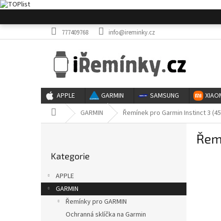
Přejít
na
obsah
777409768
info@ireminky.cz
APPLE
GARMIN
SAMSUNG
XIAO
Domů
GARMIN
Řemínek pro Garmin Instinct 3 (4
P
Řemí
o
Přeskočit
s
Kategorie
kategorie
t
r
APPLE
a
GARMIN
n
Řemínky pro GARMIN
n
í
Ochranná sklíčka na Garmin