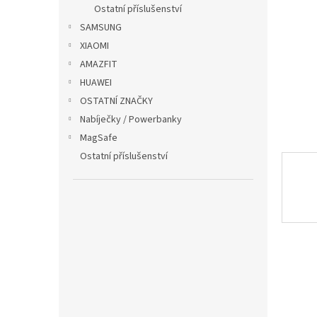
p
Ostatní příslušenství
a
SAMSUNG
n
XIAOMI
e
AMAZFIT
l
HUAWEI
OSTATNÍ ZNAČKY
Nabíječky / Powerbanky
MagSafe
Ostatní příslušenství