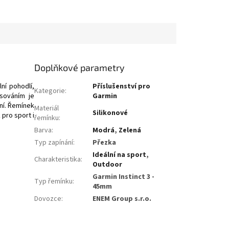
Doplňkové parametry
ní pohodlí,
Příslušenství pro
Kategorie
:
isováním je
Garmin
ní. Řemínek
Materiál
Silikonové
 pro sport i
řemínku
:
Barva
:
Modrá
,
Zelená
Typ zapínání
:
Přezka
Ideální na sport
,
Charakteristika
:
Outdoor
Garmin Instinct 3 -
Typ řemínku
:
45mm
Dovozce
:
ENEM Group s.r.o.