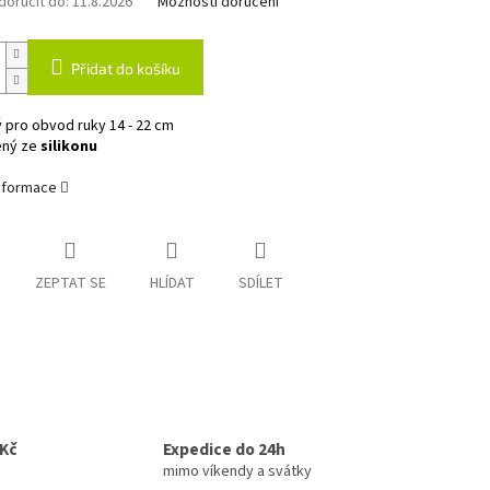
oručit do:
11.8.2026
Možnosti doručení
Přidat do košíku
 pro obvod ruky 14 - 22 cm
ený ze
silikonu
informace
ZEPTAT SE
HLÍDAT
SDÍLET
0Kč
Expedice do 24h
mimo víkendy a svátky