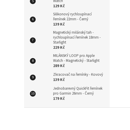
Watch
129 Kč
Silikonový rychloupínací
řemínek 22mm - Černý
139 Kč
Magnetický milánský tah -
rychloupínací řemínek 18mm -
Starlight
229 Kč
MILÁNSKÝ LOOP pro Apple
Watch - Magnetický - Starlight
289 Kč
Zkracovač na řemínky - Kovový
139 Kč
Jednobarevný QuickFit řemínek
pro Garmin 26mm - Černý
179 Kč
Z
á
p
a