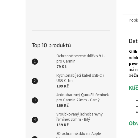
Popi
Det
Top 10 produktů
Sili
Ochranné tvrzené sklíčko 9H -
odol
pro Garmin
pevn
79 Kč
má
n
běžn
Rychlonabíjecí kabel USB-C /
USB-C 1m
109 Kč
Klí
Jednobarevný QuickFit řemínek
pro Garmin 22mm - Černý
169 Kč
Vroubkovaný jednobarevný
řemínek 20mm - Bílý
Obv
139 Kč
3D ochranné sklo na Apple