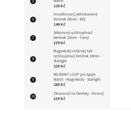
Watch
129 Kč
Vroubkovaný jednobarevný
řemínek 18mm - Bílý
149 Kč
Silikonový rychloupínací
řemínek 22mm - Černý
139 Kč
Magnetický milánský tah -
rychloupínací řemínek 18mm -
Starlight
229 Kč
MILÁNSKÝ LOOP pro Apple
Watch - Magnetický - Starlight
289 Kč
Zkracovač na řemínky - Kovový
139 Kč
Z
á
p
a