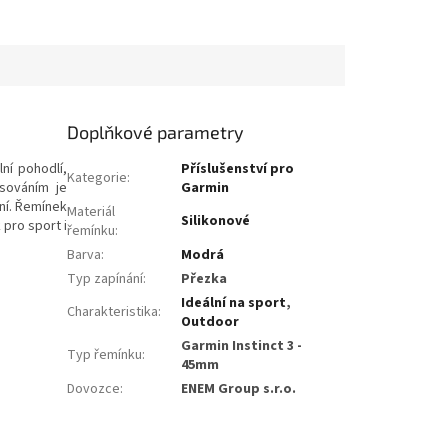
Doplňkové parametry
ní pohodlí,
Příslušenství pro
Kategorie
:
isováním je
Garmin
ní. Řemínek
Materiál
Silikonové
 pro sport i
řemínku
:
Barva
:
Modrá
Typ zapínání
:
Přezka
Ideální na sport
,
Charakteristika
:
Outdoor
Garmin Instinct 3 -
Typ řemínku
:
45mm
Dovozce
:
ENEM Group s.r.o.