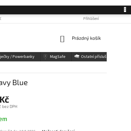
OSOBNÍCH ÚDAJŮ
JAK NAKUPOVAT
KONTAKTY
Přihlášení
REKLAMACE A 
NÁKUPNÍ
Prázdný košík
KOŠÍK
íječky / Powerbanky
MagSafe
Ostatní příslušenství
avy Blue
 Kč
č bez DPH
dem