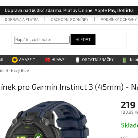
Doprava nad 600Kč zdarma. Platby Online, Apple Pay, Dobírka
DOPRAVA A PLATBA
OBCHODNÍ PODMÍNKY
PODMÍNKY OCHRANY 
HLEDAT
MI
AMAZFIT
HUAWEI
OSTATNÍ ZNAČKY
Nab
5mm) - Navy Blue
nek pro Garmin Instinct 3 (45mm) - N
219
180,99 K
Měrná
Skla
cena: