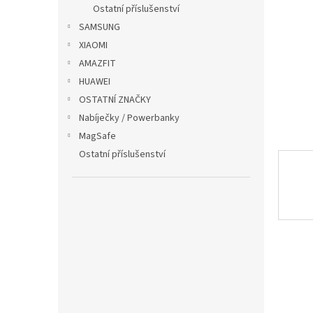
p
Ostatní příslušenství
a
SAMSUNG
n
XIAOMI
e
AMAZFIT
l
HUAWEI
OSTATNÍ ZNAČKY
Nabíječky / Powerbanky
MagSafe
Ostatní příslušenství