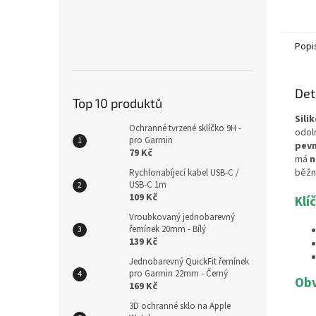
Popi
Det
Top 10 produktů
Sili
Ochranné tvrzené sklíčko 9H -
odol
pro Garmin
pevn
79 Kč
má
n
běžn
Rychlonabíjecí kabel USB-C /
USB-C 1m
109 Kč
Klí
Vroubkovaný jednobarevný
řemínek 20mm - Bílý
139 Kč
Jednobarevný QuickFit řemínek
pro Garmin 22mm - Černý
Obv
169 Kč
3D ochranné sklo na Apple