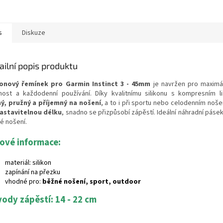
s
Diskuze
ailní popis produktu
konový řemínek pro Garmin Instinct 3 - 45mm
je navržen pro maximál
nost a každodenní používání. Díky kvalitnímu silikonu s kompresním l
ý, pružný a příjemný na nošení
, a to i při sportu nebo celodenním noše
astavitelnou délku
, snadno se přizpůsobí zápěstí. Ideální náhradní pásek
é nošení.
čové informace:
materiál: silikon
zapínání na přezku
vhodné pro:
běžné nošení, sport, outdoor
ody zápěstí: 14 - 22 cm