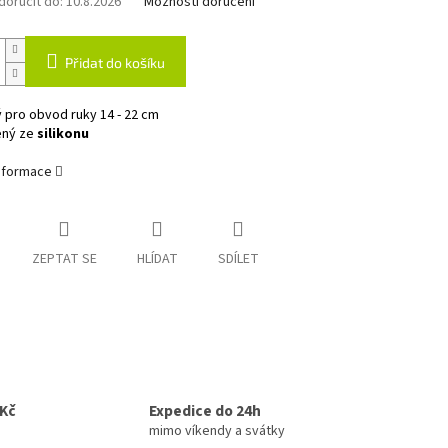
oručit do:
10.8.2026
Možnosti doručení
Přidat do košíku
 pro obvod ruky 14 - 22 cm
ený ze
silikonu
informace
ZEPTAT SE
HLÍDAT
SDÍLET
0Kč
Expedice do 24h
mimo víkendy a svátky