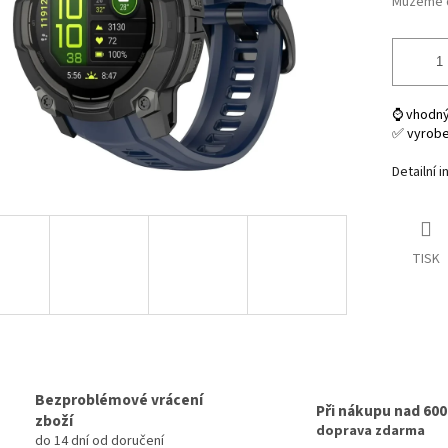
Můžeme d
⌚ vhodný
✅ vyrob
Detailní 
TISK
Bezproblémové vrácení
Při nákupu nad 60
zboží
doprava zdarma
do 14 dní od doručení