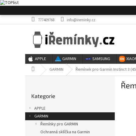
Přejít
na
obsah
777409768
info@ireminky.cz
APPLE
GARMIN
SAMSUNG
XIAO
Domů
GARMIN
Řemínek pro Garmin Instinct 3 (4
P
Řemí
o
Přeskočit
s
Kategorie
kategorie
t
r
APPLE
a
GARMIN
n
Řemínky pro GARMIN
n
í
Ochranná sklíčka na Garmin