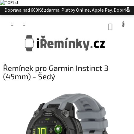
Přejít
Doprava nad 600Kč zdarma. Platby Online, Apple Pay, Dobírka
na
obsah
NÁKUP
KOŠÍK
Řemínek pro Garmin Instinct 3
(45mm) - Šedý