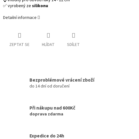
⌚ vhodný pro obvod ruky 14 - 22 cm
✅ vyrobený ze
silikonu
Detailní informace
ZEPTAT SE
HLÍDAT
SDÍLET
Bezproblémové vrácení zboží
do 14 dní od doručení
Při nákupu nad 600Kč
doprava zdarma
Expedice do 24h