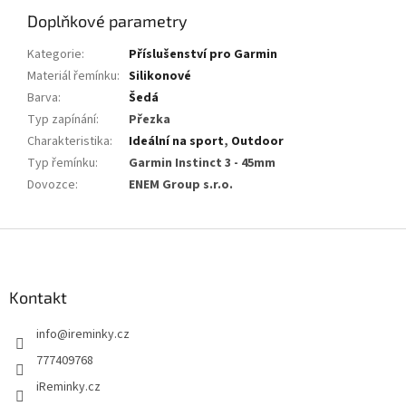
Doplňkové parametry
Kategorie
:
Příslušenství pro Garmin
Materiál řemínku
:
Silikonové
Barva
:
Šedá
Typ zapínání
:
Přezka
Charakteristika
:
Ideální na sport
,
Outdoor
Typ řemínku
:
Garmin Instinct 3 - 45mm
Dovozce
:
ENEM Group s.r.o.
Z
á
p
a
Kontakt
t
info
@
ireminky.cz
í
777409768
iReminky.cz