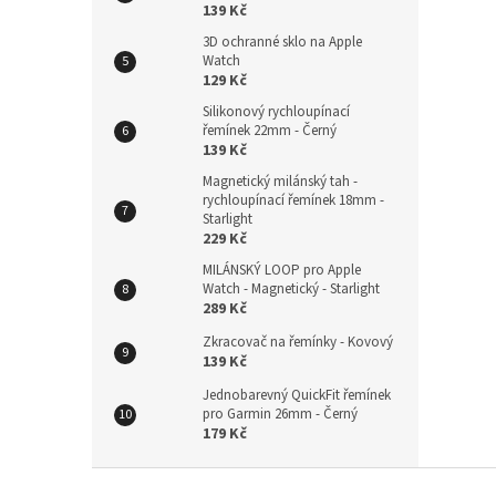
139 Kč
3D ochranné sklo na Apple
Watch
129 Kč
Silikonový rychloupínací
řemínek 22mm - Černý
139 Kč
Magnetický milánský tah -
rychloupínací řemínek 18mm -
Starlight
229 Kč
MILÁNSKÝ LOOP pro Apple
Watch - Magnetický - Starlight
289 Kč
Zkracovač na řemínky - Kovový
139 Kč
Jednobarevný QuickFit řemínek
pro Garmin 26mm - Černý
179 Kč
Z