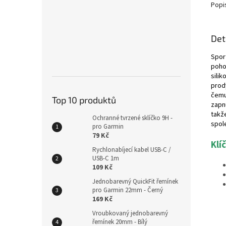
Popi
Det
Spor
poho
sili
prod
čemu
Top 10 produktů
zapn
takž
Ochranné tvrzené sklíčko 9H -
spol
pro Garmin
79 Kč
Klí
Rychlonabíjecí kabel USB-C /
USB-C 1m
109 Kč
Jednobarevný QuickFit řemínek
pro Garmin 22mm - Černý
169 Kč
Vroubkovaný jednobarevný
řemínek 20mm - Bílý