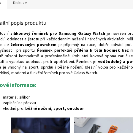
s
Diskuze
ailní popis produktu
tovní
silikonový řemínek pro Samsung Galaxy Watch
je navržen pro
dlí, odolnost a jistotu při každodenním nošení i náročných aktivitách. Mě
kon se
žebrovaným povrchem
je příjemný na ruce, dobře odvádí pot 
yšnost i při sportu. Řemínek perfektně
přiléhá k tělu hodinek bez 
ž působí kompaktně a profesionálně. Robustní kovová spona zaručuj
utí a vysokou odolnost proti opotřebení. Řemínek je
voděodolný a po
e je vhodný na sport, sprchu i běžné nošení. Ideální volba pro každéh
ehlivý, moderní a funkční řemínek pro své Galaxy Watch.
čové informace:
materiál: silikon
zapínání na přezku
vhodné pro:
běžné nošení, sport, outdoor