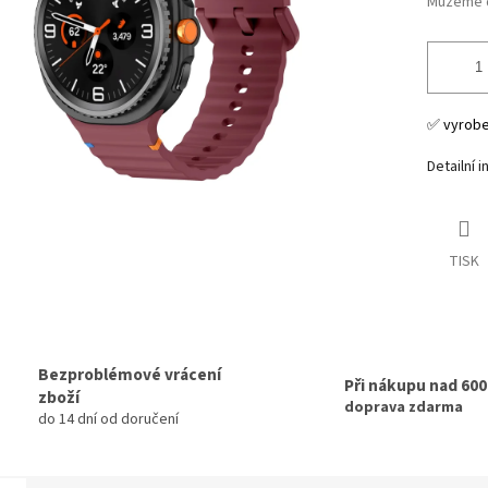
Můžeme d
✅ vyrob
Detailní 
TISK
Bezproblémové vrácení
Při nákupu nad 60
zboží
doprava zdarma
do 14 dní od doručení