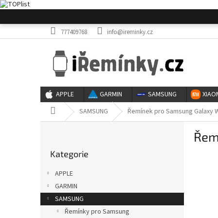
Přejít
na
obsah
777409768
info@ireminky.cz
APPLE
GARMIN
SAMSUNG
XIAO
Domů
SAMSUNG
Řemínek pro Samsung Galaxy Wa
P
Řem
o
Přeskočit
s
Kategorie
kategorie
t
r
APPLE
a
GARMIN
n
SAMSUNG
n
í
Řemínky pro Samsung