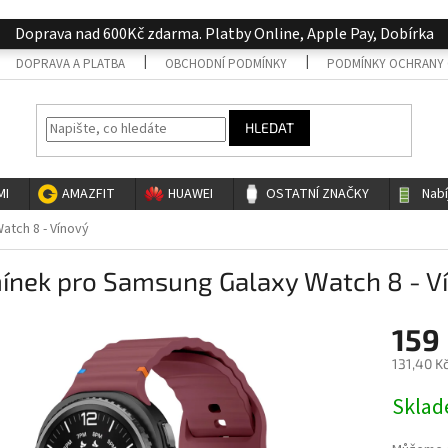
Doprava nad 600Kč zdarma. Platby Online, Apple Pay, Dobírka
DOPRAVA A PLATBA
OBCHODNÍ PODMÍNKY
PODMÍNKY OCHRANY 
HLEDAT
MI
AMAZFIT
HUAWEI
OSTATNÍ ZNAČKY
Nab
tch 8 - Vínový
ínek pro Samsung Galaxy Watch 8 - V
159
131,40 K
Měrná
Skla
cena: