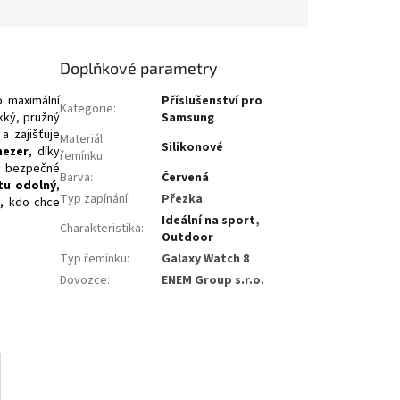
Doplňkové parametry
 maximální
Příslušenství pro
Kategorie
:
kký, pružný
Samsung
a zajišťuje
Materiál
Silikonové
mezer
, díky
řemínku
:
e bezpečné
Barva
:
Červená
tu odolný
,
Typ zapínání
:
Přezka
o, kdo chce
Ideální na sport
,
Charakteristika
:
Outdoor
Typ řemínku
:
Galaxy Watch 8
Dovozce
:
ENEM Group s.r.o.