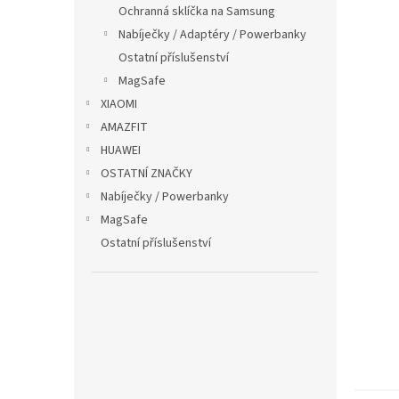
p
Ochranná sklíčka na Samsung
a
Nabíječky / Adaptéry / Powerbanky
n
Ostatní příslušenství
e
MagSafe
l
XIAOMI
AMAZFIT
HUAWEI
OSTATNÍ ZNAČKY
Nabíječky / Powerbanky
MagSafe
Ostatní příslušenství