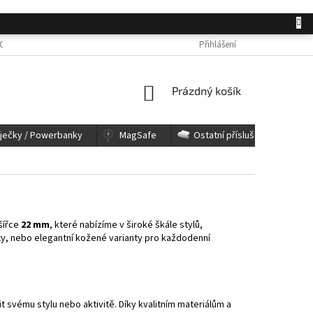
OSOBNÍCH ÚDAJŮ
JAK NAKUPOVAT
KONTAKTY
Přihlášení
REKLAMACE A 
NÁKUPNÍ
Prázdný košík
KOŠÍK
íječky / Powerbanky
MagSafe
Ostatní příslušenství
šířce
22 mm
, které nabízíme v široké škále stylů,
ity, nebo elegantní kožené varianty pro každodenní
 svému stylu nebo aktivitě. Díky kvalitním materiálům a