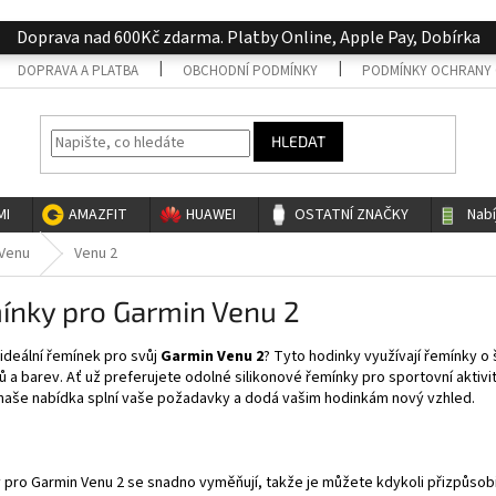
Doprava nad 600Kč zdarma. Platby Online, Apple Pay, Dobírka
DOPRAVA A PLATBA
OBCHODNÍ PODMÍNKY
PODMÍNKY OCHRANY 
HLEDAT
MI
AMAZFIT
HUAWEI
OSTATNÍ ZNAČKY
Nab
Venu
Venu 2
ínky pro Garmin Venu 2
ideální řemínek pro svůj
Garmin Venu 2
? Tyto hodinky využívají řemínky o 
ů a barev. Ať už preferujete odolné silikonové řemínky pro sportovní aktiv
 naše nabídka splní vaše požadavky a dodá vašim hodinkám nový vzhled.
pro Garmin Venu 2 se snadno vyměňují, takže je můžete kdykoli přizpůsobit