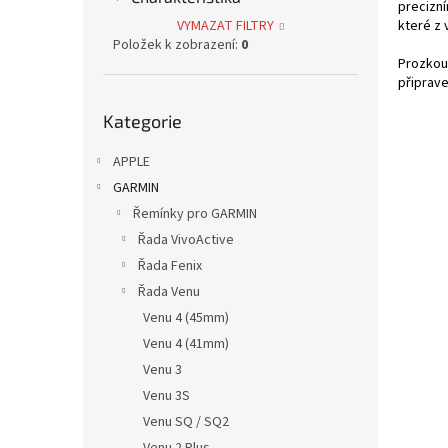
precizní
p
VYMAZAT FILTRY
které z 
a
Položek k zobrazení:
0
n
Prozkou
e
připrave
l
Přeskočit
Kategorie
kategorie
APPLE
GARMIN
Řemínky pro GARMIN
Řada VivoActive
Řada Fenix
Řada Venu
Venu 4 (45mm)
Venu 4 (41mm)
Venu 3
Venu 3S
Venu SQ / SQ2
Venu 2 Plus