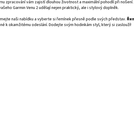
mu zpracování vám zajistí dlouhou životnost a maximální pohodlí při nošení
vašeho Garmin Venu 2 udělají nejen praktický, ale i stylový doplněk.
mejte naši nabídku a vyberte si řemínek přesně podle svých představ.
Řem
né k okamžitému odeslání. Dodejte svým hodinkám styl, který si zaslouží!