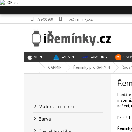
Přejít
na
obsah
777409768
info@ireminky.cz
APPLE
GARMIN
SAMSUNG
XIAO
Domů
GARMIN
Řemínky pro GARMIN
Řada 
P
Řem
o
s
Hledáte 
t
materiál
r
nošení,
Materiál řemínku
a
n
[STOP]
Barva
n
í
Řemínky 
Charakteristika