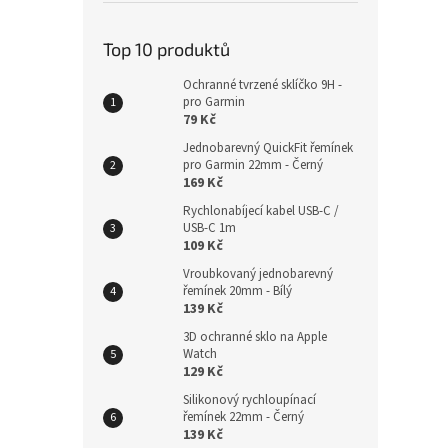
Top 10 produktů
Ochranné tvrzené sklíčko 9H -
pro Garmin
79 Kč
Jednobarevný QuickFit řemínek
pro Garmin 22mm - Černý
169 Kč
Rychlonabíjecí kabel USB-C /
USB-C 1m
109 Kč
Vroubkovaný jednobarevný
řemínek 20mm - Bílý
139 Kč
3D ochranné sklo na Apple
Watch
129 Kč
Silikonový rychloupínací
řemínek 22mm - Černý
139 Kč