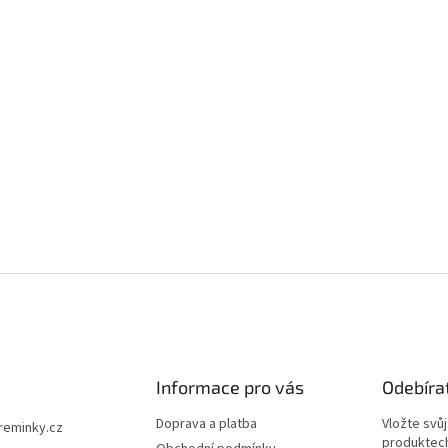
Informace pro vás
Odebíra
Doprava a platba
Vložte svů
ireminky.cz
produktech