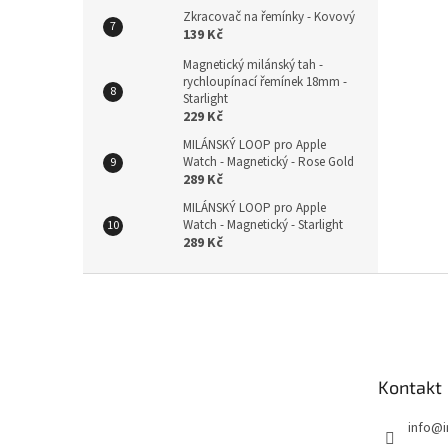
Zkracovač na řemínky - Kovový
139 Kč
Magnetický milánský tah -
rychloupínací řemínek 18mm -
Starlight
229 Kč
MILÁNSKÝ LOOP pro Apple
Watch - Magnetický - Rose Gold
289 Kč
MILÁNSKÝ LOOP pro Apple
Watch - Magnetický - Starlight
289 Kč
Z
á
p
a
t
Kontakt
í
info
@