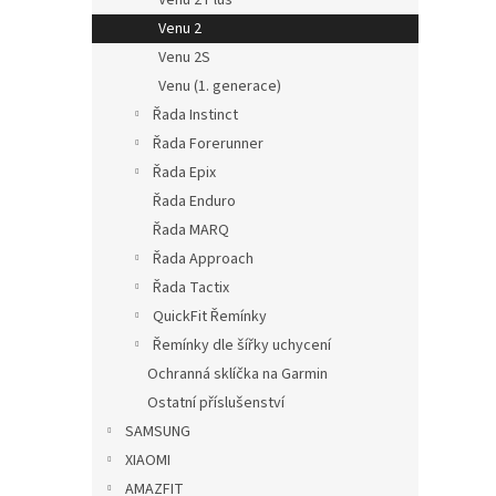
Venu 2
Venu 2S
Venu (1. generace)
Řada Instinct
Řada Forerunner
Řada Epix
Řada Enduro
Řada MARQ
Řada Approach
Řada Tactix
QuickFit Řemínky
Řemínky dle šířky uchycení
Ochranná sklíčka na Garmin
Ostatní příslušenství
SAMSUNG
XIAOMI
AMAZFIT