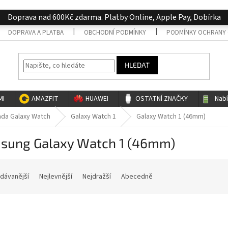
Doprava nad 600Kč zdarma. Platby Online, Apple Pay, Dobírka
DOPRAVA A PLATBA
OBCHODNÍ PODMÍNKY
PODMÍNKY OCHRANY 
HLEDAT
MI
AMAZFIT
HUAWEI
OSTATNÍ ZNAČKY
Nab
ada Galaxy Watch
Galaxy Watch 1
Galaxy Watch 1 (46mm)
sung Galaxy Watch 1 (46mm)
dávanější
Nejlevnější
Nejdražší
Abecedně