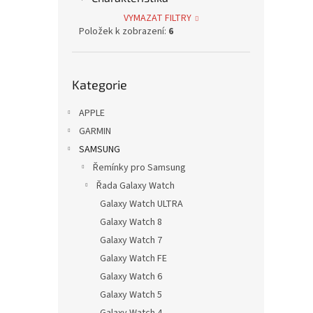
p
p
p
VYMAZAT FILTRY
i
r
a
Položek k zobrazení:
6
s
o
n
p
d
e
r
u
l
Přeskočit
o
k
Kategorie
kategorie
d
t
u
ů
APPLE
Ocean
k
GARMIN
22mm
t
SAMSUNG
ů
Řemínky pro Samsung
Řada Galaxy Watch
199
Galaxy Watch ULTRA
Galaxy Watch 8
Galaxy Watch 7
Galaxy Watch FE
Galaxy Watch 6
Galaxy Watch 5
Galaxy Watch 4