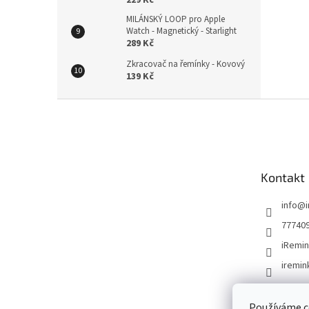
MILÁNSKÝ LOOP pro Apple
Watch - Magnetický - Starlight
289 Kč
Zkracovač na řemínky - Kovový
139 Kč
Z
á
p
a
t
Kontakt
í
info
@
77740
iRemin
iremin
Používáme c