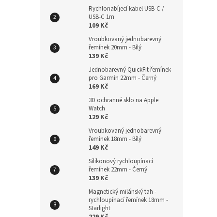
Rychlonabíjecí kabel USB-C /
USB-C 1m
109 Kč
Vroubkovaný jednobarevný
řemínek 20mm - Bílý
139 Kč
Jednobarevný QuickFit řemínek
pro Garmin 22mm - Černý
169 Kč
3D ochranné sklo na Apple
Watch
129 Kč
Vroubkovaný jednobarevný
řemínek 18mm - Bílý
149 Kč
Silikonový rychloupínací
řemínek 22mm - Černý
139 Kč
Magnetický milánský tah -
rychloupínací řemínek 18mm -
Starlight
229 Kč