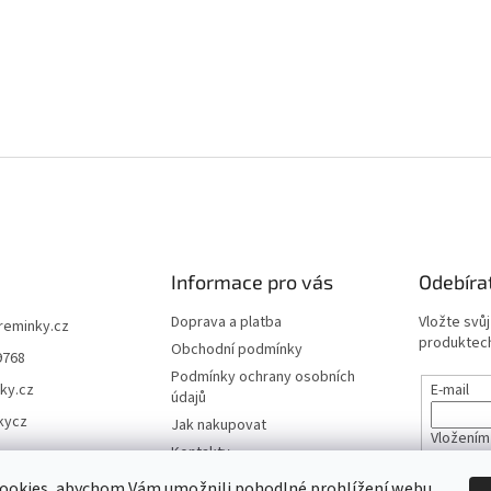
Informace pro vás
Odebíra
Doprava a platba
Vložte svů
ireminky.cz
produktech
Obchodní podmínky
9768
Podmínky ochrany osobních
ky.cz
E-mail
údajů
kycz
Jak nakupovat
Vložením
Kontakty
údajů
Reklamace a vrácení zboží
ookies, abychom Vám umožnili pohodlné prohlížení webu