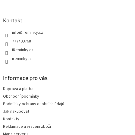
Z
á
p
a
Kontakt
t
info
@
ireminky.cz
í
777409768
iReminky.cz
ireminkycz
Informace pro vás
Doprava a platba
Obchodní podmínky
Podmínky ochrany osobních údajů
Jak nakupovat
Kontakty
Reklamace a vrácení zboží
Mapa serveru