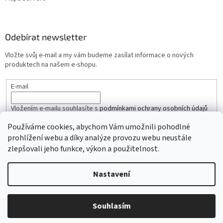
Odebírat newsletter
Vložte svůj e-mail a my vám budeme zasílat informace o nových
produktech na našem e-shopu.
E-mail
Vložením e-mailu souhlasíte s
podmínkami ochrany osobních údajů
Používáme cookies, abychom Vám umožnili pohodlné
PŘIHLÁSIT SE
prohlížení webu a díky analýze provozu webu neustále
zlepšovali jeho funkce, výkon a použitelnost.
Nastavení
Vytvořil Shoptet
Souhlasím
Copyright 2026
iŘemínky.cz
. Všechna práva vyhrazena.