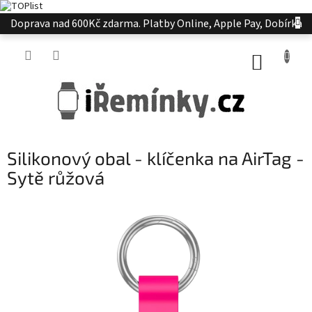
Přejít
Doprava nad 600Kč zdarma. Platby Online, Apple Pay, Dobírka
na
obsah
NÁKUP
KOŠÍK
Silikonový obal - klíčenka na AirTag -
Sytě růžová