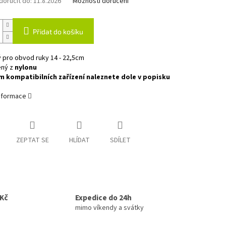
oručit do:
11.8.2026
Možnosti doručení
Přidat do košíku
 pro obvod ruky 14 - 22,5cm
ený z
nylonu
 kompatibilních zařízení naleznete dole v popisku
informace
ZEPTAT SE
HLÍDAT
SDÍLET
0Kč
Expedice do 24h
mimo víkendy a svátky