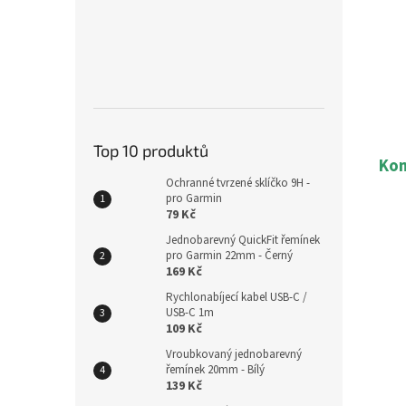
Top 10 produktů
Kom
Ochranné tvrzené sklíčko 9H -
pro Garmin
79 Kč
Jednobarevný QuickFit řemínek
pro Garmin 22mm - Černý
169 Kč
Rychlonabíjecí kabel USB-C /
USB-C 1m
109 Kč
Vroubkovaný jednobarevný
řemínek 20mm - Bílý
139 Kč