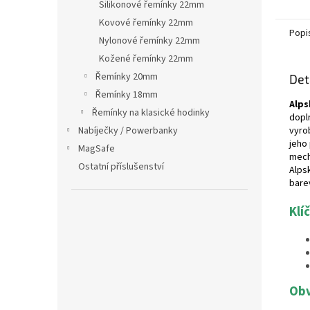
Silikonové řemínky 22mm
Kovové řemínky 22mm
Popi
Nylonové řemínky 22mm
Kožené řemínky 22mm
Řemínky 20mm
Det
Řemínky 18mm
Alps
Řemínky na klasické hodinky
dopl
Nabíječky / Powerbanky
vyro
jeho
MagSafe
mech
Ostatní příslušenství
Alps
bare
Klí
Obv