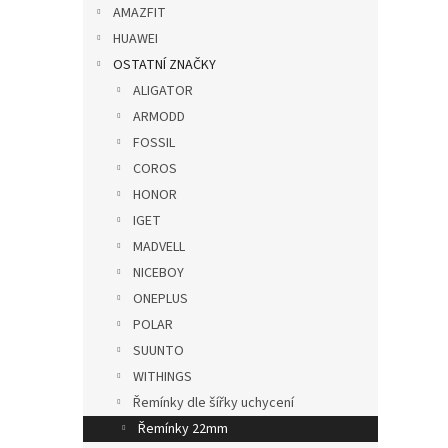
p
AMAZFIT
a
HUAWEI
n
OSTATNÍ ZNAČKY
e
ALIGATOR
l
ARMODD
FOSSIL
COROS
HONOR
IGET
MADVELL
NICEBOY
ONEPLUS
POLAR
SUUNTO
WITHINGS
Řemínky dle šířky uchycení
Řemínky 22mm