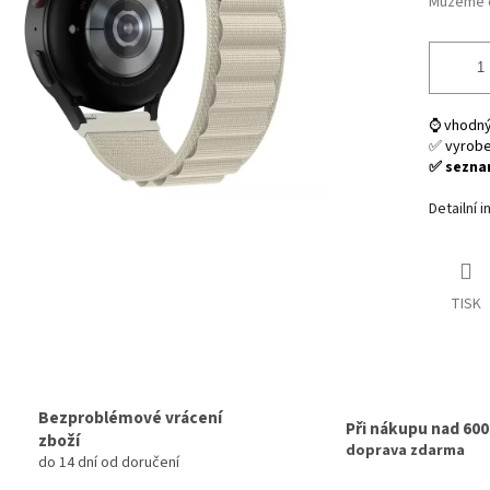
Můžeme d
⌚ vhodný
✅ vyrob
✅ seznam
Detailní 
TISK
Bezproblémové vrácení
Při nákupu nad 60
zboží
doprava zdarma
do 14 dní od doručení