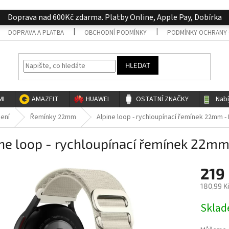
Doprava nad 600Kč zdarma. Platby Online, Apple Pay, Dobírka
DOPRAVA A PLATBA
OBCHODNÍ PODMÍNKY
PODMÍNKY OCHRANY 
HLEDAT
MI
AMAZFIT
HUAWEI
OSTATNÍ ZNAČKY
Nab
cení
Řemínky 22mm
Alpine loop - rychloupínací řemínek 22mm -
ne loop - rychloupínací řemínek 22mm
219
180,99 K
Měrná
Skla
cena: