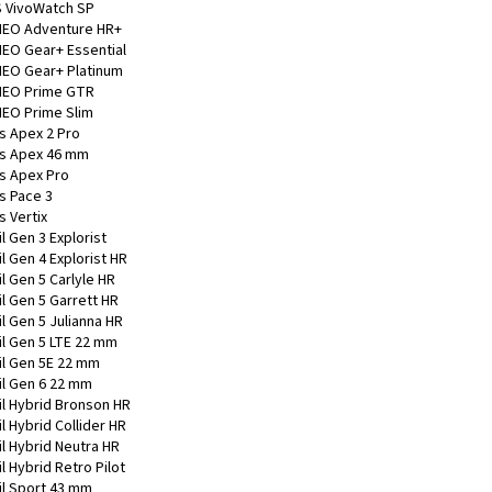
 VivoWatch SP
EO Adventure HR+
EO Gear+ Essential
EO Gear+ Platinum
EO Prime GTR
EO Prime Slim
s Apex 2 Pro
s Apex 46 mm
s Apex Pro
s Pace 3
s Vertix
l Gen 3 Explorist
l Gen 4 Explorist HR
l Gen 5 Carlyle HR
l Gen 5 Garrett HR
l Gen 5 Julianna HR
il Gen 5 LTE 22 mm
il Gen 5E 22 mm
il Gen 6 22 mm
il Hybrid Bronson HR
l Hybrid Collider HR
il Hybrid Neutra HR
l Hybrid Retro Pilot
il Sport 43 mm