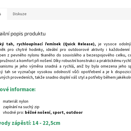
s
Diskuze
ailní popis produktu
ký tah, rychloupínací řemínek (Quick Release),
je vysoce odolný
něk pro chytré hodinky, ideální pro outdoorové aktivity i každodenní
ben z pevného nylonu tkaného do souvislého a bezespojového celku, co
 pružnost a komfort při nošení. Díky robustní konstrukci a praktickému ryc
anismu je jeho výměna snadná a rychlá, aniž by byla omezena jeho sp
ký tah se vyznačuje vysokou odolností vůči opotřebení a je k dispozici
vných provedeních, takže snadno doplní váš styl a potřeby během jakékoliv 
čové informace:
materiál: nylon
zapínání na suchý zip
vhodné pro:
běžné nošení, sport, outdoor
ody zápěstí: 14 - 22,5cm