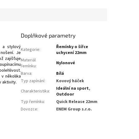
Doplňkové parametry
 a stylový
Řemínky o šířce
Kategorie
:
 nošení. Je
uchycení 22mm
ž zajišťuje
Materiál
Nylonové
hloupínacímu
řemínku
:
olehlivost.
Barva
:
Bílá
 v několika
Typ zapínání
:
Kovový háček
aktivity.
Ideální na sport
,
Charakteristika
:
Outdoor
Typ řemínku
:
Quick Release 22mm
Dovozce
:
ENEM Group s.r.o.