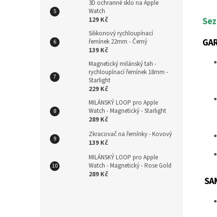
3D ochranné sklo na Apple
Watch
Sez
129 Kč
Silikonový rychloupínací
GA
řemínek 22mm - Černý
139 Kč
Magnetický milánský tah -
rychloupínací řemínek 18mm -
Starlight
229 Kč
MILÁNSKÝ LOOP pro Apple
Watch - Magnetický - Starlight
289 Kč
Zkracovač na řemínky - Kovový
139 Kč
MILÁNSKÝ LOOP pro Apple
Watch - Magnetický - Rose Gold
289 Kč
SA