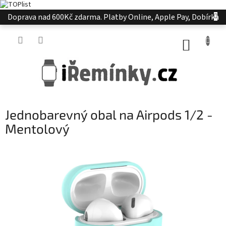
Přejít
Doprava nad 600Kč zdarma. Platby Online, Apple Pay, Dobírka
na
obsah
NÁKUP
KOŠÍK
Jednobarevný obal na Airpods 1/2 -
Mentolový