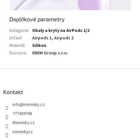
Doplňkové parametry
Kategorie
:
Obaly a kryty na AirPods 1/2
Určení
:
Airpods 1, Airpods 2
Materiál
:
Silikon
Dovozce
:
ENEM Group s.r.o.
Z
á
p
a
Kontakt
t
info
@
ireminky.cz
í
777409768
iReminky.cz
ireminkycz