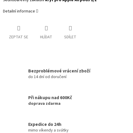
Jednobarevný základní
kryt pro Apple Airpods 1/2
Detailní informace
ZEPTAT SE
HLÍDAT
SDÍLET
Bezproblémové vrácení zboží
do 14 dní od doručení
Při nákupu nad 600Kč
doprava zdarma
Expedice do 24h
mimo víkendy a svátky