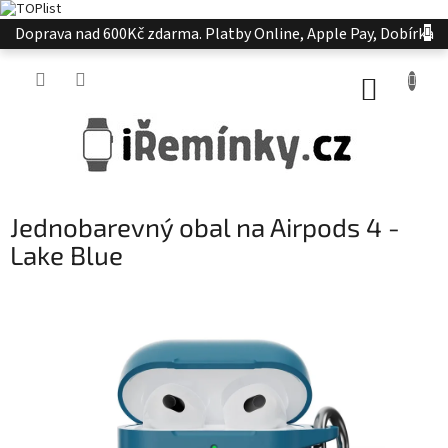
Přejít
Doprava nad 600Kč zdarma. Platby Online, Apple Pay, Dobírka
na
obsah
NÁKUP
KOŠÍK
Jednobarevný obal na Airpods 4 -
Lake Blue