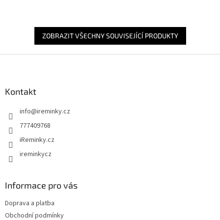
ZOBRAZIT VŠECHNY SOUVISEJÍCÍ PRODUKTY
Z
á
p
a
Kontakt
t
info
@
ireminky.cz
í
777409768
iReminky.cz
ireminkycz
Informace pro vás
Doprava a platba
Obchodní podmínky