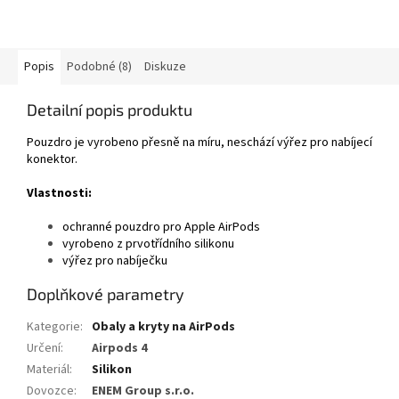
Popis
Podobné (8)
Diskuze
Detailní popis produktu
Pouzdro je vyrobeno přesně na míru, neschází výřez pro nabíjecí
konektor.
Vlastnosti:
ochranné pouzdro pro Apple AirPods
vyrobeno z prvotřídního silikonu
výřez pro nabíječku
Doplňkové parametry
Kategorie
:
Obaly a kryty na AirPods
Určení
:
Airpods 4
Materiál
:
Silikon
Dovozce
:
ENEM Group s.r.o.