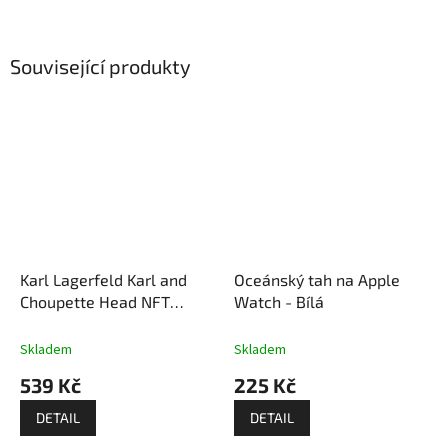
Související produkty
Karl Lagerfeld Karl and
Oceánský tah na Apple
Choupette Head NFT
Watch - Bílá
Řemínek pro Apple Watch
- Černý
Skladem
Skladem
539 Kč
225 Kč
DETAIL
DETAIL