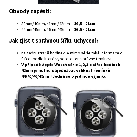
Obvody zápěstí:
38mm/40mm/41mm/42mm =
16,5 - 21cm
44mm/45mm/46mm/49mm =
16,5 - 21cm
Jak zjistit správnou šířku uchycení?
na zadní straně hodinek je mimo série také informace o
šířce, podle které vyberete ten správný řemínek
V případě
Apple Watch série 1,2,3
o šířce hodinek
42mm
je nutno objednávat velikost řemínků
44/45/46/49mm
! Jedná se o jedinou výjimku.