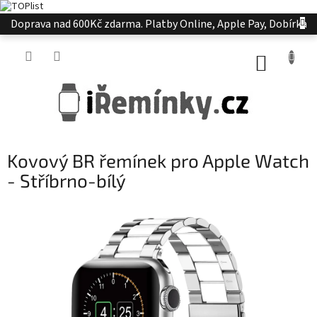
Přejít
Doprava nad 600Kč zdarma. Platby Online, Apple Pay, Dobírka
na
obsah
NÁKUP
KOŠÍK
Kovový BR řemínek pro Apple Watch
- Stříbrno-bílý