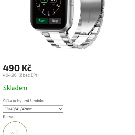
490 Kč
404,96 Kč bez DPH
Měrná
Skladem
cena:
Šířka uchycení řemínku
Barva