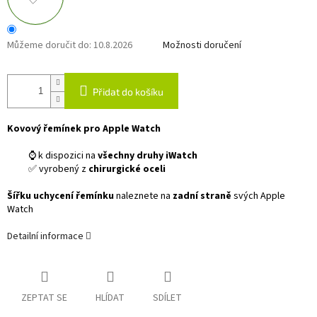
Můžeme doručit do:
10.8.2026
Možnosti doručení
Přidat do košíku
Kovový řemínek pro Apple Watch
⌚ k dispozici na
všechny druhy iWatch
✅ vyrobený z
chirurgické oceli
Šířku uchycení řemínku
naleznete na
zadní straně
svých Apple
Watch
Detailní informace
ZEPTAT SE
HLÍDAT
SDÍLET