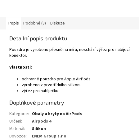
Popis
Podobné (8)
Diskuze
Detailní popis produktu
Pouzdro je vyrobeno přesně na míru, neschází výřez pro nabíjecí
konektor.
Vlastnosti:
ochranné pouzdro pro Apple AirPods
vyrobeno z prvotřídního silikonu
výřez pro nabíječku
Doplňkové parametry
Kategorie
:
Obaly a kryty na AirPods
Určení
:
Airpods 4
Materiál
:
Silikon
Dovozce
:
ENEM Group s.r.o.