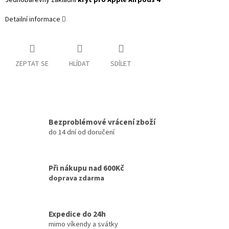
Jednobarevný základní
kryt pro Apple Airpods 4
Detailní informace
ZEPTAT SE
HLÍDAT
SDÍLET
Bezproblémové vrácení zboží
do 14 dní od doručení
Při nákupu nad 600Kč
doprava zdarma
Expedice do 24h
mimo víkendy a svátky