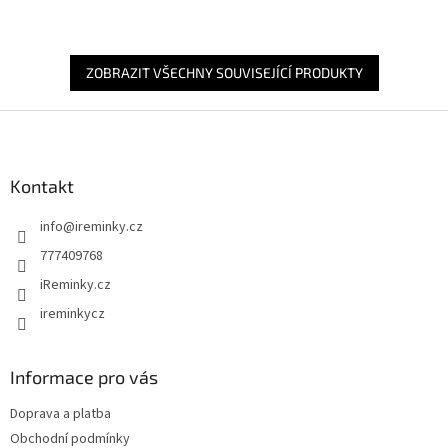
ZOBRAZIT VŠECHNY SOUVISEJÍCÍ PRODUKTY
Z
á
p
a
Kontakt
t
info
@
ireminky.cz
í
777409768
iReminky.cz
ireminkycz
Informace pro vás
Doprava a platba
Obchodní podmínky