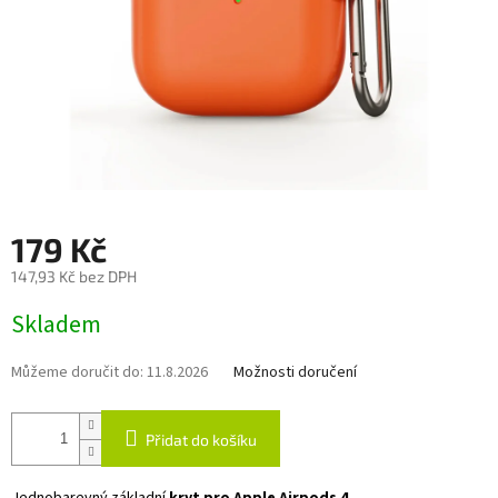
179 Kč
147,93 Kč bez DPH
Měrná
Skladem
cena:
Můžeme doručit do:
11.8.2026
Možnosti doručení
Přidat do košíku