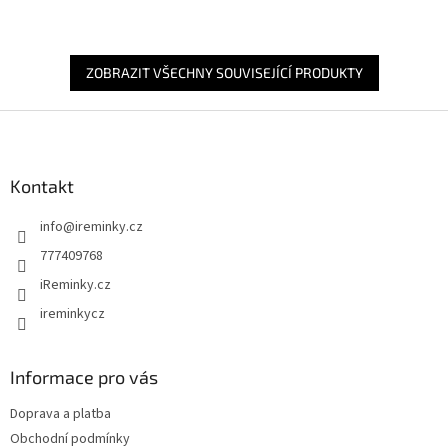
ZOBRAZIT VŠECHNY SOUVISEJÍCÍ PRODUKTY
Z
á
p
a
Kontakt
t
info
@
ireminky.cz
í
777409768
iReminky.cz
ireminkycz
Informace pro vás
Doprava a platba
Obchodní podmínky