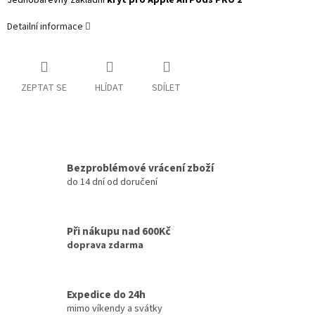
Jednobarevný základní
kryt pro Apple AirPods PRO 2
Detailní informace
ZEPTAT SE
HLÍDAT
SDÍLET
Bezproblémové vrácení zboží
do 14 dní od doručení
Při nákupu nad 600Kč
doprava zdarma
Expedice do 24h
mimo víkendy a svátky