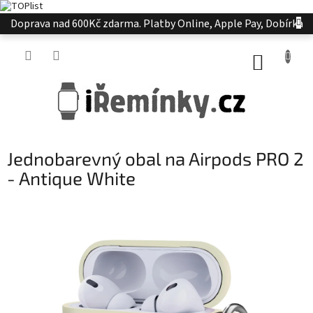
Přejít
Doprava nad 600Kč zdarma. Platby Online, Apple Pay, Dobírka
na
obsah
NÁKUP
KOŠÍK
Jednobarevný obal na Airpods PRO 2
- Antique White