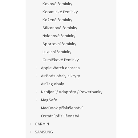
p
Kovové řemínky
a
Keramické řemínky
n
Kožené řemínky
e
Silikonové řemínky
l
Nylonové řemínky
Sportovní řemínky
Luxusní řemínky
Gumičkové řemínky
Apple Watch ochrana
AirPods obaly a kryty
AirTag obaly
Nabíjení / Adaptéry / Powerbanky
MagSafe
MacBook příslušenství
Ostatní příslušenství
GARMIN
SAMSUNG