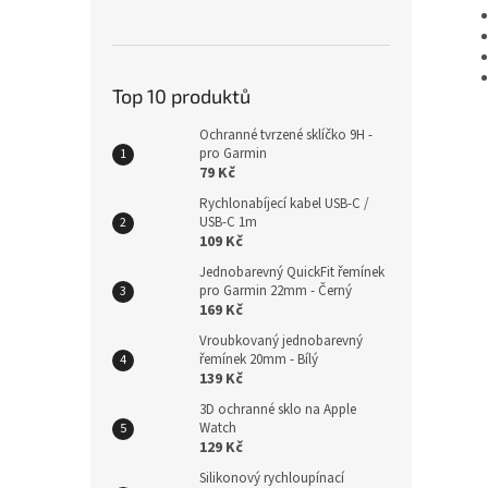
Top 10 produktů
Ochranné tvrzené sklíčko 9H -
pro Garmin
79 Kč
Rychlonabíjecí kabel USB-C /
USB-C 1m
109 Kč
Jednobarevný QuickFit řemínek
pro Garmin 22mm - Černý
169 Kč
Vroubkovaný jednobarevný
řemínek 20mm - Bílý
139 Kč
3D ochranné sklo na Apple
Watch
129 Kč
Silikonový rychloupínací