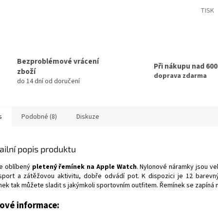
TISK
Bezproblémové vrácení
Při nákupu nad 60
zboží
doprava zdarma
do 14 dní od doručení
s
Podobné (8)
Diskuze
ailní popis produktu
ce oblíbený
pletený řemínek na Apple Watch
. Nylonové náramky jsou ve
sport a zátěžovou aktivitu, dobře odvádí pot. K dispozici je 12 barevný
nek tak můžete sladit s jakýmkoli sportovním outfitem. Řemínek se zapíná 
čové informace: