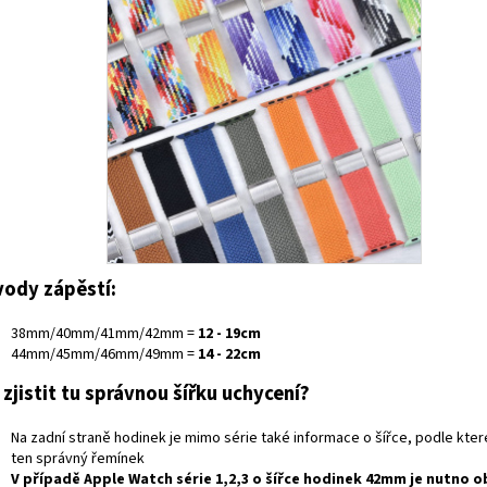
ody zápěstí:
38mm/40mm/41mm/42mm =
12 - 19cm
44mm/45mm/46mm/49mm =
14 - 22cm
 zjistit tu správnou šířku uchycení?
Na zadní straně hodinek je mimo série také informace o šířce, podle kte
ten správný řemínek
V případě
Apple Watch série 1,2,3
o šířce hodinek
42mm
je nutno o