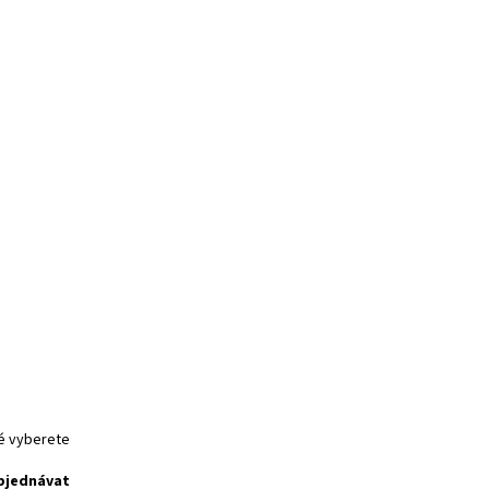
ré vyberete
bjednávat