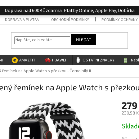
Doprava nad 600Kč zdarma. Platby Online, Apple Pay, Dobírka
DOPRAVA A PLATBA
OBCHODNÍ PODMÍNKY
PODMÍNKY OCHRANY 
HLEDAT
MI
AMAZFIT
HUAWEI
OSTATNÍ ZNAČKY
Nab
 řemínek na Apple Watch s přezkou - Černo bílý II
ený řemínek na Apple Watch s přezkou -
279
230,58 K
Měrná
Skla
cena: