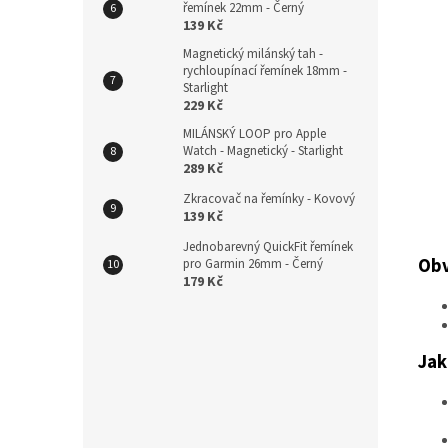
řemínek 22mm - Černý
139 Kč
Magnetický milánský tah -
rychloupínací řemínek 18mm -
Starlight
229 Kč
MILÁNSKÝ LOOP pro Apple
Watch - Magnetický - Starlight
289 Kč
Zkracovač na řemínky - Kovový
139 Kč
Jednobarevný QuickFit řemínek
Obv
pro Garmin 26mm - Černý
179 Kč
Jak