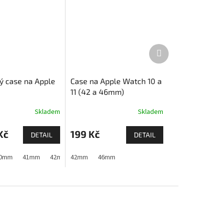
Další
produkt
vý case na Apple
Case na Apple Watch 10 a
11 (42 a 46mm)
Skladem
Skladem
Kč
199 Kč
DETAIL
DETAIL
 11)
 1,2,3)
0mm
44mm
41mm
44mm
45mm
42mm (Apple Watch 1,2,3)
45mm
42mm
46mm
46mm
49mm
44mm
45mm