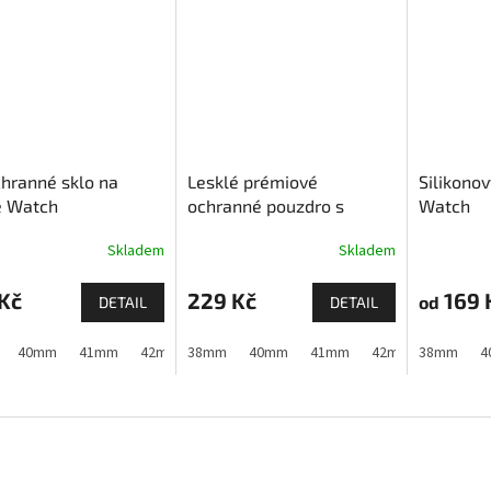
hranné sklo na
Lesklé prémiové
Silikono
e Watch
ochranné pouzdro s
Watch
tvrzeným sklem pro
Skladem
Skladem
Apple Watch
Kč
229 Kč
169 
od
DETAIL
DETAIL
40mm
41mm
42mm (Apple Watch 1,2,3)
38mm
40mm
41mm
42mm (Apple Watch 10 a
42mm (Apple Watch
38mm
4