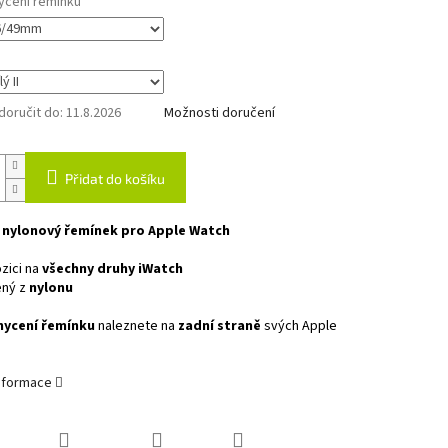
ycení řemínku
oručit do:
11.8.2026
Možnosti doručení
Přidat do košíku
 nylonový řemínek pro Apple Watch
zici na
všechny druhy iWatch
ený z
nylonu
hycení řemínku
naleznete na
zadní straně
svých Apple
informace