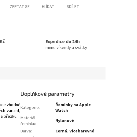
ZEPTAT SE
HLÍDAT
SDÍLET
0Kč
Expedice do 24h
mimo víkendy a svátky
Doplňkové parametry
lice vhodné
Řemínky na Apple
Kategorie
:
ch variant,
Watch
na přezku.
Materiál
Nylonové
řemínku
:
Barva
:
Černá
,
Vícebarevné