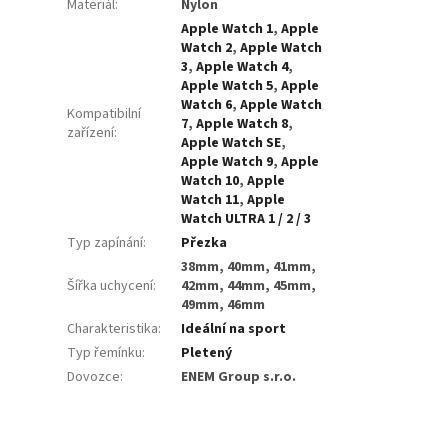
Materiál
:
Nylon
Apple Watch 1
,
Apple
Watch 2
,
Apple Watch
3
,
Apple Watch 4
,
Apple Watch 5
,
Apple
Watch 6
,
Apple Watch
Kompatibilní
7
,
Apple Watch 8
,
zařízení
:
Apple Watch SE
,
Apple Watch 9
,
Apple
Watch 10
,
Apple
Watch 11
,
Apple
Watch ULTRA 1 / 2 / 3
Typ zapínání
:
Přezka
38mm, 40mm, 41mm,
Šířka uchycení
:
42mm, 44mm, 45mm,
49mm, 46mm
Charakteristika
:
Ideální na sport
Typ řemínku
:
Pletený
Dovozce
:
ENEM Group s.r.o.