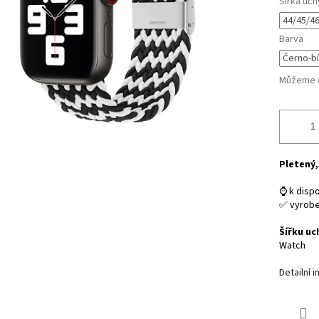
Šířka uch
Barva
Můžeme d
Pletený,
⌚ k dispo
✅ vyrob
Šířku uc
Watch
Detailní 