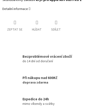
Jednobarevný základní
kryt pro Apple AirPods PRO 2
Detailní informace
ZEPTAT SE
HLÍDAT
SDÍLET
Bezproblémové vrácení zboží
do 14 dní od doručení
Při nákupu nad 600Kč
doprava zdarma
Expedice do 24h
mimo víkendy a svátky