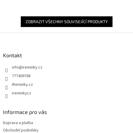
ZOBRAZIT VŠECHNY SOUVISEJÍCÍ PRODUKTY
Z
á
p
a
Kontakt
t
info
@
ireminky.cz
í
777409768
iReminky.cz
ireminkycz
Informace pro vás
Doprava a platba
Obchodní podmínky