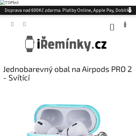
Přejít
Doprava nad 600Kč zdarma. Platby Online, Apple Pay, Dobírka
na
obsah
NÁKUP
KOŠÍK
Jednobarevný obal na Airpods PRO 2
- Svítící