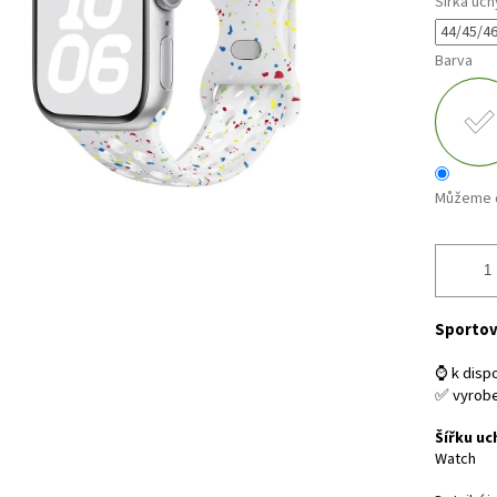
Šířka uch
Barva
Můžeme d
Sportov
⌚ k dispo
✅ vyrob
Šířku uc
Watch