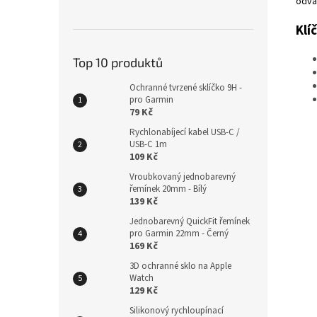
odvá
Klí
Top 10 produktů
Ochranné tvrzené sklíčko 9H -
pro Garmin
79 Kč
Rychlonabíjecí kabel USB-C /
USB-C 1m
109 Kč
Vroubkovaný jednobarevný
řemínek 20mm - Bílý
139 Kč
Jednobarevný QuickFit řemínek
pro Garmin 22mm - Černý
169 Kč
3D ochranné sklo na Apple
Watch
129 Kč
Silikonový rychloupínací