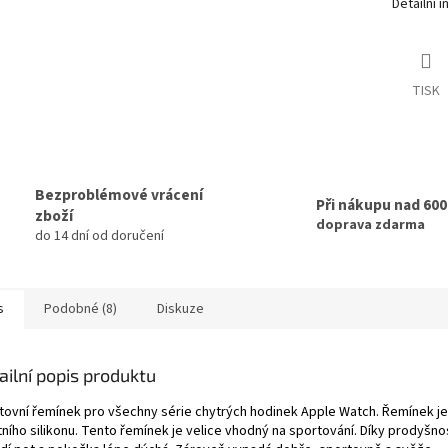
Detailní 
TISK
Bezproblémové vrácení
Při nákupu nad 60
zboží
doprava zdarma
do 14 dní od doručení
s
Podobné (8)
Diskuze
ailní popis produktu
tovní řemínek pro všechny série chytrých hodinek Apple Watch. Řemínek j
tního silikonu. Tento řemínek je velice vhodný na sportování. Díky prodyšno