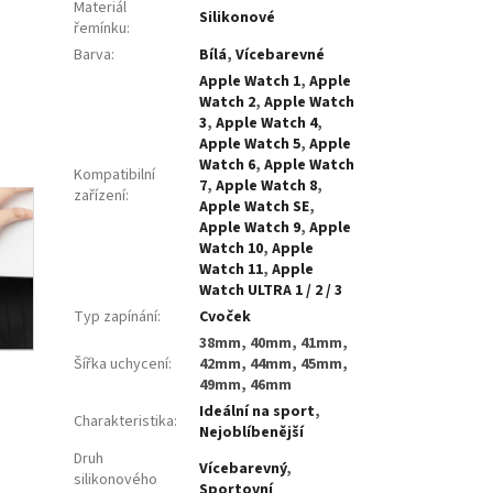
Materiál
Silikonové
řemínku
:
Barva
:
Bílá
,
Vícebarevné
Apple Watch 1
,
Apple
Watch 2
,
Apple Watch
3
,
Apple Watch 4
,
Apple Watch 5
,
Apple
Watch 6
,
Apple Watch
Kompatibilní
7
,
Apple Watch 8
,
zařízení
:
Apple Watch SE
,
Apple Watch 9
,
Apple
Watch 10
,
Apple
Watch 11
,
Apple
Watch ULTRA 1 / 2 / 3
Typ zapínání
:
Cvoček
38mm, 40mm, 41mm,
Šířka uchycení
:
42mm, 44mm, 45mm,
49mm, 46mm
Ideální na sport
,
Charakteristika
:
Nejoblíbenější
Druh
Vícebarevný
,
silikonového
Sportovní