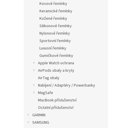
p
Kovové řemínky
a
Keramické řemínky
n
Kožené řemínky
e
Silikonové řemínky
l
Nylonové řemínky
Sportovní řemínky
Luxusní řemínky
Gumičkové řemínky
Apple Watch ochrana
AirPods obaly a kryty
AirTag obaly
Nabíjení / Adaptéry / Powerbanky
MagSafe
MacBook příslušenství
Ostatní příslušenství
GARMIN
SAMSUNG