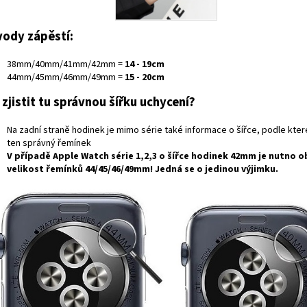
ody zápěstí:
38mm/40mm/41mm/42mm =
14 - 19cm
44mm/45mm/46mm/49mm =
15 - 20cm
 zjistit tu správnou šířku uchycení?
Na zadní straně hodinek je mimo série také informace o šířce, podle kte
ten správný řemínek
V případě
Apple Watch série 1,2,3
o šířce hodinek
42mm
je nutno o
velikost řemínků
44/45/46/49mm
! Jedná se o jedinou výjimku.