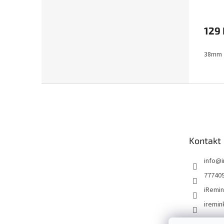
129 
38mm
Z
á
p
a
t
Kontakt
í
info
@
77740
iRemin
iremin