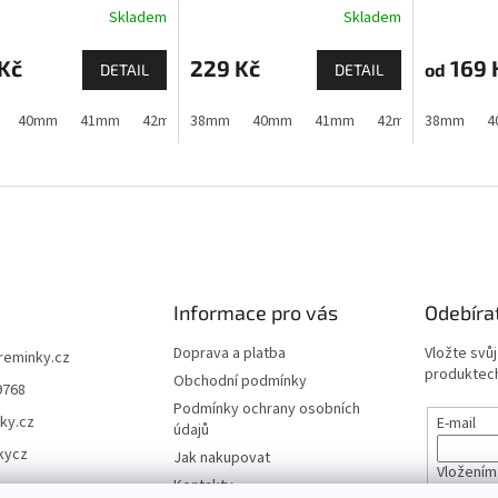
Skladem
Skladem
Apple Watch
Kč
229 Kč
169 
od
DETAIL
DETAIL
40mm
41mm
42mm (Apple Watch 1,2,3)
38mm
40mm
41mm
42mm (Apple Watch 10 a
42mm (Apple Watch
38mm
4
Informace pro vás
Odebíra
Doprava a platba
Vložte svů
ireminky.cz
produktech
Obchodní podmínky
9768
Podmínky ochrany osobních
ky.cz
E-mail
údajů
kycz
Jak nakupovat
Vložením
Kontakty
údajů