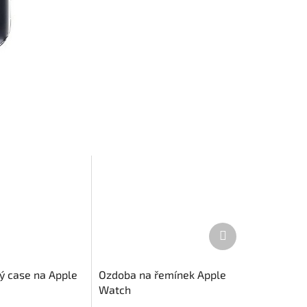
Další
produkt
vý case na Apple
Ozdoba na řemínek Apple
Watch