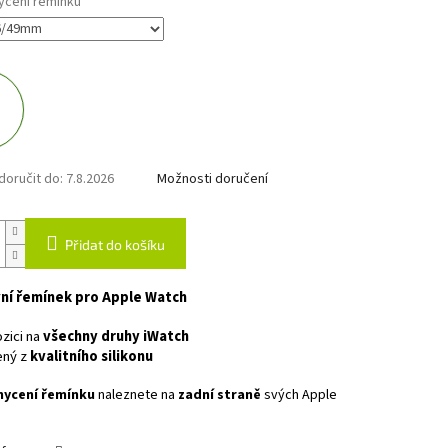
ycení řemínku
oručit do:
7.8.2026
Možnosti doručení
Přidat do košíku
ní řemínek pro Apple Watch
zici na
všechny druhy iWatch
ený z
kvalitního silikonu
hycení řemínku
naleznete na
zadní straně
svých Apple