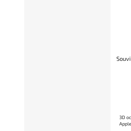
Souvi
3D oc
Appl