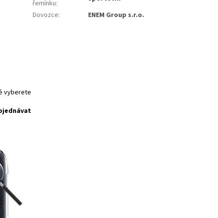
řemínku
:
Dovozce
:
ENEM Group s.r.o.
ré vyberete
bjednávat