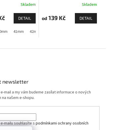
Skladem
Skladem
Kč
139 Kč
od
DETAIL
DETAIL
 11)
 1,2,3)
0mm
44mm
41mm
44mm
45mm
42mm (Apple Watch 1,2,3)
45mm
46mm
49mm
44mm
45mm
t newsletter
j e-mail a my vám budeme zasílat informace o nových
 na našem e-shopu.
 e-mailu souhlasíte s
podmínkami ochrany osobních