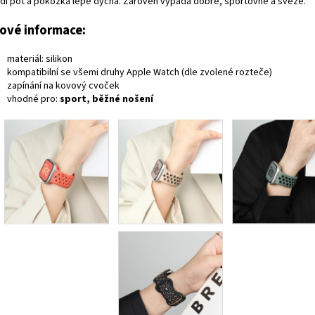
dí pot a pokožka lépe dýchá. Zároveň vypadá dobře, sportovně a svěže.
čové informace:
materiál: silikon
kompatibilní se všemi druhy Apple Watch (dle zvolené rozteče)
zapínání na kovový cvoček
vhodné pro:
sport, běžné nošení