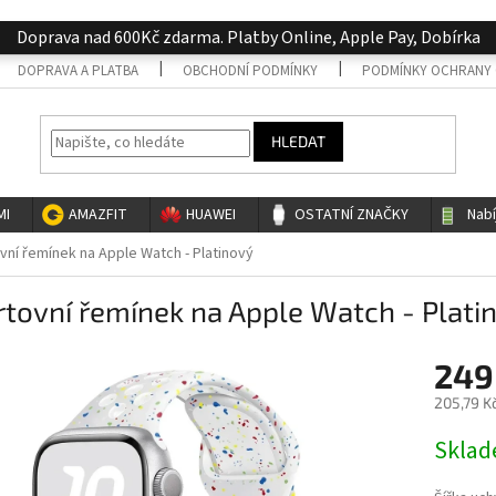
Doprava nad 600Kč zdarma. Platby Online, Apple Pay, Dobírka
DOPRAVA A PLATBA
OBCHODNÍ PODMÍNKY
PODMÍNKY OCHRANY 
HLEDAT
MI
AMAZFIT
HUAWEI
OSTATNÍ ZNAČKY
Nab
vní řemínek na Apple Watch - Platinový
tovní řemínek na Apple Watch - Plati
249
205,79 K
Měrná
Skla
cena: