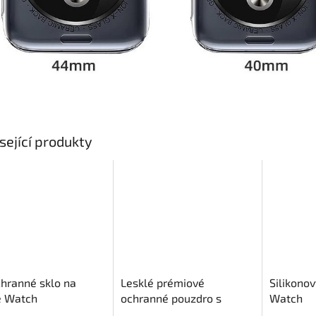
sející produkty
hranné sklo na
Lesklé prémiové
Silikono
e Watch
ochranné pouzdro s
Watch
tvrzeným sklem pro