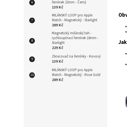
řemínek 22mm - Černý
139 Kč
Obv
MILÁNSKÝ LOOP pro Apple
Watch - Magnetický - Starlight
289 Kč
Magnetický milánský tah -
rychloupínací řemínek 18mm -
Jak
Starlight
229 Kč
Zkracovač na řemínky - Kovový
139 Kč
MILÁNSKÝ LOOP pro Apple
Watch - Magnetický - Rose Gold
289 Kč