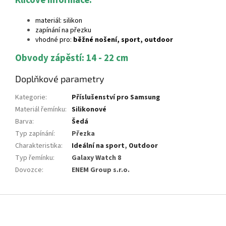
materiál: silikon
zapínání na přezku
vhodné pro:
běžné nošení, sport, outdoor
Obvody zápěstí: 14 - 22 cm
Doplňkové parametry
Kategorie
:
Příslušenství pro Samsung
Materiál řemínku
:
Silikonové
Barva
:
Šedá
Typ zapínání
:
Přezka
Charakteristika
:
Ideální na sport
,
Outdoor
Typ řemínku
:
Galaxy Watch 8
Dovozce
:
ENEM Group s.r.o.
Z
á
p