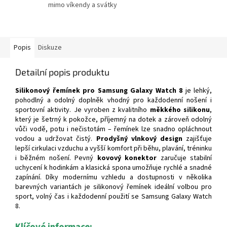
mimo víkendy a svátky
Popis
Diskuze
Detailní popis produktu
Silikonový řemínek pro Samsung Galaxy Watch 8
je lehký,
pohodlný a odolný doplněk vhodný pro každodenní nošení i
sportovní aktivity. Je vyroben z kvalitního
měkkého silikonu
,
který je šetrný k pokožce, příjemný na dotek a zároveň odolný
vůči vodě, potu i nečistotám – řemínek lze snadno opláchnout
vodou a udržovat čistý.
Prodyšný vlnkový design
zajišťuje
lepší cirkulaci vzduchu a vyšší komfort při běhu, plavání, tréninku
i běžném nošení. Pevný
kovový konektor
zaručuje stabilní
uchycení k hodinkám a klasická spona umožňuje rychlé a snadné
zapínání. Díky modernímu vzhledu a dostupnosti v několika
barevných variantách je silikonový řemínek ideální volbou pro
sport, volný čas i každodenní použití se Samsung Galaxy Watch
8.
Klíčové informace: