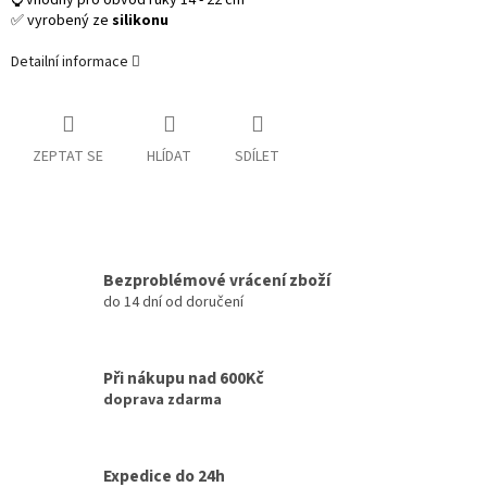
⌚ vhodný pro obvod ruky 14 - 22 cm
✅ vyrobený ze
silikonu
Detailní informace
ZEPTAT SE
HLÍDAT
SDÍLET
Bezproblémové vrácení zboží
do 14 dní od doručení
Při nákupu nad 600Kč
doprava zdarma
Expedice do 24h