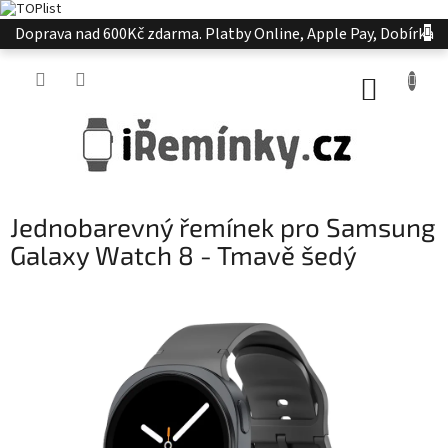
Přejít
Doprava nad 600Kč zdarma. Platby Online, Apple Pay, Dobírka
na
obsah
NÁKUP
KOŠÍK
Jednobarevný řemínek pro Samsung
Galaxy Watch 8 - Tmavě šedý