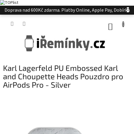
Přejít
Doprava nad 600Kč zdarma. Platby Online, Apple Pay, Dobírka
na
obsah
NÁKUP
KOŠÍK
Karl Lagerfeld PU Embossed Karl
and Choupette Heads Pouzdro pro
AirPods Pro - Silver