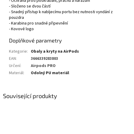
- Ochrana proti poškrábání, prachu a nárazům
- Složeno se dvou částí
- Snadný přístup k nabíjecímu portu bez nutnosti vyndání z
pouzdra
- Karabina pro snadné připevnění
- Kovové logo
Doplňkové parametry
Kategorie
:
Obaly a kryty na AirPods
EAN
:
3666339283803
Určení
:
Airpods PRO
Materiál
:
Odolný PU materiál
Související produkty