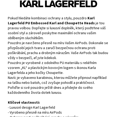
Pokud hledáte kombinaci ochrany a stylu, pouzdro
Karl
Lagerfeld PU Embossed Karl and Choupette Heads
je tou
pravou volbou. Dopřejte si luxusní doplněk, který podtrhne váš
osobní styl a zároveň poskytne maximální ochranu vašim
oblíbeným sluchátkům.
Pouzdro je navrženo přesně na míru Vašim AirPods. Dokonale se
přizpůsobí jejich tvaru a zaručí bezpečnou ochranu proti
poškrábání, prachu a drobným nárazům. Vaše AirPods tak budou
vždy v bezpečí, ať jste kdekoli.
Pouzdro je vyrobené z odolného PU materiálu s reliéfním
vzorem „KL“ a plastickým kovovým logem s ikonou Karla
Lagerfelda a jeho kočky Choupette.
Navíc je vybaveno karabinou, kterou můžete připnout například
na tašku nebo batoh, což zvyšuje pohodlí a praktičnost.
Pořiďte si své pouzdro ještě dnes a přidejte do svého
každodenního života dotek luxusu.
Klíčové vlastnosti:
- Luxusní design Karl Lagerfeld
- Vyrobeno přesně na míru AirPods