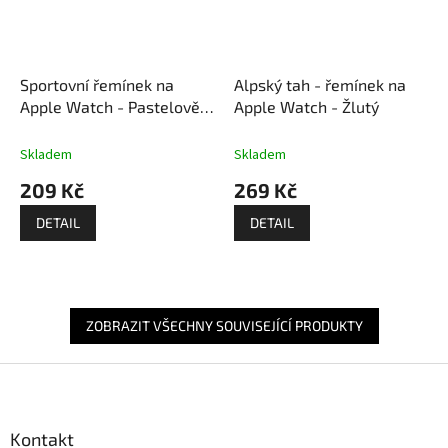
Sportovní řemínek na
Alpský tah - řemínek na
Apple Watch - Pastelově
Apple Watch - Žlutý
modrý
Skladem
Skladem
209 Kč
269 Kč
DETAIL
DETAIL
ZOBRAZIT VŠECHNY SOUVISEJÍCÍ PRODUKTY
Z
á
p
a
Kontakt