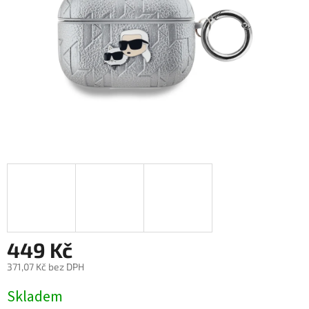
449 Kč
371,07 Kč bez DPH
Měrná
Skladem
cena: