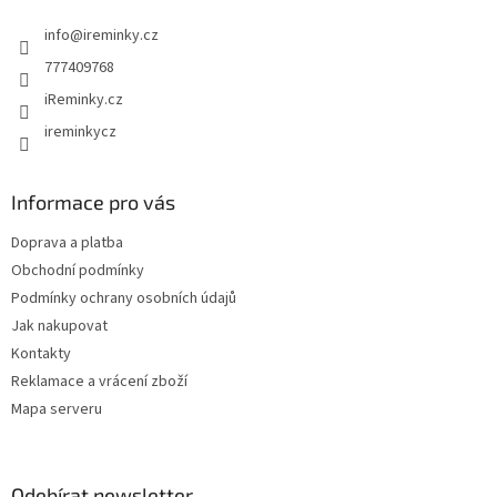
t
info
@
ireminky.cz
í
777409768
iReminky.cz
ireminkycz
Informace pro vás
Doprava a platba
Obchodní podmínky
Podmínky ochrany osobních údajů
Jak nakupovat
Kontakty
Reklamace a vrácení zboží
Mapa serveru
Odebírat newsletter