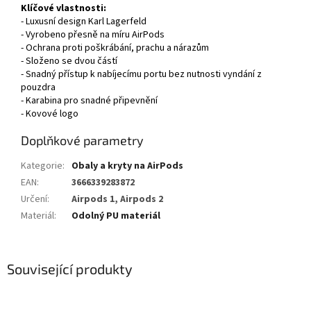
Klíčové vlastnosti:
- Luxusní design Karl Lagerfeld
- Vyrobeno přesně na míru AirPods
- Ochrana proti poškrábání, prachu a nárazům
- Složeno se dvou částí
- Snadný přístup k nabíjecímu portu bez nutnosti vyndání z
pouzdra
- Karabina pro snadné připevnění
- Kovové logo
Doplňkové parametry
Kategorie
:
Obaly a kryty na AirPods
EAN
:
3666339283872
Určení
:
Airpods 1, Airpods 2
Materiál
:
Odolný PU materiál
Související produkty