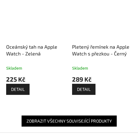
Oceánský tah na Apple
Pletený řemínek na Apple
Watch - Zelená
Watch s přezkou - Černý
Skladem
Skladem
225 Kč
289 Kč
DETAIL
DETAIL
ZOBRAZIT VŠECHNY SOUVISEJÍCÍ PRODUKTY
Z