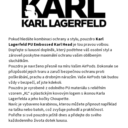
Pokud hledáte kombinaci ochrany a stylu, pouzdro
Karl
Lagerfeld PU Embossed Karl Head
je tou pravou volbou.
Dopřejte si luxusní doplněk, který podtrhne váš osobní styl a
zároveň poskytne maximální ochranu vašim oblíbeným
sluchátkům.
Pouzdro je navrženo přesně na míru Vašim AirPods. Dokonale se
přizpůsobí jejich tvaru a zaručí bezpečnou ochranu proti
poškrábání, prachu a drobným nárazům. Vaše AirPods tak budou
vždy v bezpečí, ať jste kdekoli.
Pouzdro je vyrobené z odolného PU materiálu s reliéfním
vzorem „KL“ a plastickým kovovým logem s ikonou Karla
Lagerfelda a jeho kočky Choupette.
Navíc je vybaveno karabinou, kterou můžete připnout například
na tašku nebo batoh, což zvyšuje pohodlí a praktičnost.
Pořiďte si své pouzdro ještě dnes a přidejte do svého
každodenního života dotek luxusu.