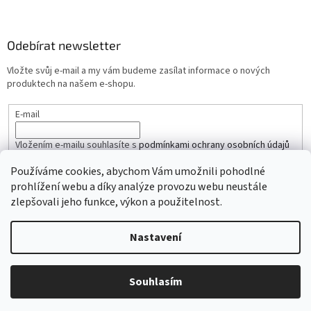
Odebírat newsletter
Vložte svůj e-mail a my vám budeme zasílat informace o nových
produktech na našem e-shopu.
E-mail
Vložením e-mailu souhlasíte s
podmínkami ochrany osobních údajů
Používáme cookies, abychom Vám umožnili pohodlné
PŘIHLÁSIT SE
prohlížení webu a díky analýze provozu webu neustále
zlepšovali jeho funkce, výkon a použitelnost.
Nastavení
Vytvořil Shoptet
Copyright 2026
iŘemínky.cz
. Všechna práva vyhrazena.
Souhlasím