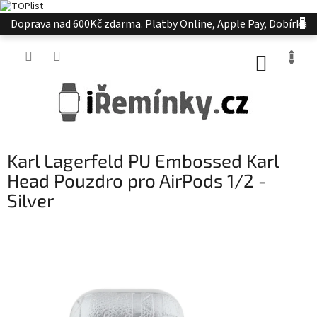
Přejít
Doprava nad 600Kč zdarma. Platby Online, Apple Pay, Dobírka
na
obsah
NÁKUP
KOŠÍK
Karl Lagerfeld PU Embossed Karl
Head Pouzdro pro AirPods 1/2 -
Silver