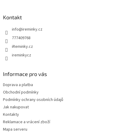
á
p
a
Kontakt
t
info
@
ireminky.cz
í
777409768
iReminky.cz
ireminkycz
Informace pro vás
Doprava a platba
Obchodní podmínky
Podmínky ochrany osobních údajů
Jak nakupovat
Kontakty
Reklamace a vrácení zboží
Mapa serveru