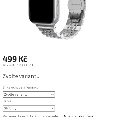
499 Kč
412,40 Kč bez DPH
Měrná
Zvolte variantu
cena:
Šířka uchycení řemínku
Barva
Můžeme doručit do:
Zvolte variantu
Možnosti doručení