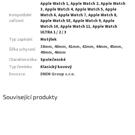
Apple Watch 1
,
Apple Watch 2
,
Apple Watch
3
,
Apple Watch 4
,
Apple Watch 5
,
Apple
Kompatibilní
Watch 6
,
Apple Watch 7
,
Apple Watch 8
,
zařízení
:
Apple Watch SE
,
Apple Watch 9
,
Apple
Watch 10
,
Apple Watch 11
,
Apple Watch
ULTRA 1 / 2 / 3
Typ zapínání
:
Motýlek
38mm, 40mm, 41mm, 42mm, 44mm, 45mm,
Šířka uchycení
:
49mm, 46mm
Charakteristika
:
Společenské
Typ řemínku
:
Klasický kovový
Dovozce
:
ENEM Group s.r.o.
Související produkty