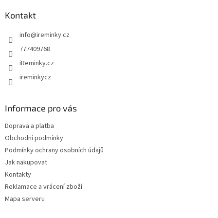
p
a
Kontakt
t
info
@
ireminky.cz
í
777409768
iReminky.cz
ireminkycz
Informace pro vás
Doprava a platba
Obchodní podmínky
Podmínky ochrany osobních údajů
Jak nakupovat
Kontakty
Reklamace a vrácení zboží
Mapa serveru