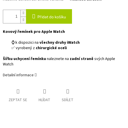
Přidat do košíku
Kovový řemínek pro Apple Watch
⌚ k dispozici na
všechny druhy iWatch
✅ vyrobený z
chirurgické oceli
Šířku uchycení řemínku
naleznete na
zadní straně
svých Apple
Watch
Detailní informace
ZEPTAT SE
HLÍDAT
SDÍLET