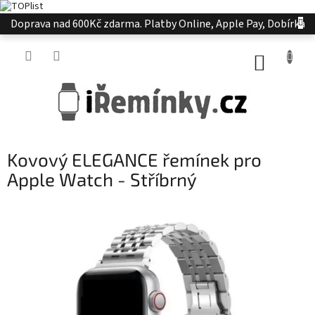
Přejít
Doprava nad 600Kč zdarma. Platby Online, Apple Pay, Dobírka
na
obsah
NÁKUP
KOŠÍK
Kovový ELEGANCE řemínek pro
Apple Watch - Stříbrný