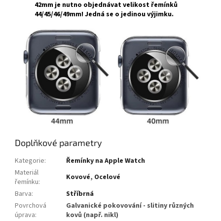
42mm
je nutno objednávat velikost řemínků
44/45/46/49mm
! Jedná se o jedinou výjimku.
Doplňkové parametry
Kategorie
:
Řemínky na Apple Watch
Materiál
Kovové
,
Ocelové
řemínku
:
Barva
:
Stříbrná
Povrchová
Galvanické pokovování - slitiny různých
úprava
:
kovů (např. nikl)