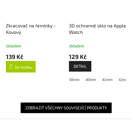
Zkracovač na řemínky -
3D ochranné sklo na Apple
Kovový
Watch
Skladem
Skladem
139 Kč
129 Kč
DETAIL
Do košíku
38mm
40mm
41mm
42mm (A
ZOBRAZIT VŠECHNY SOUVISEJÍCÍ PRODUKTY
Z
á