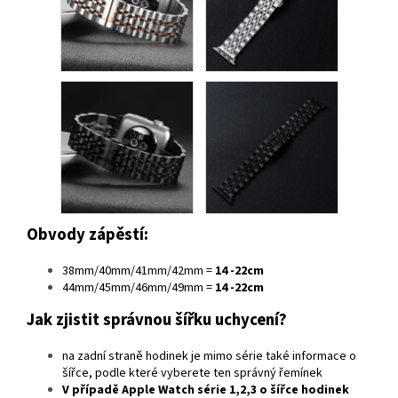
Obvody zápěstí:
38mm/40mm/41mm/42mm =
14 -22cm
44mm/45mm/46mm/49mm =
14 -22cm
Jak zjistit správnou šířku uchycení?
na zadní straně hodinek je mimo série také informace o
šířce, podle které vyberete ten správný řemínek
V případě
Apple Watch série 1,2,3
o šířce hodinek