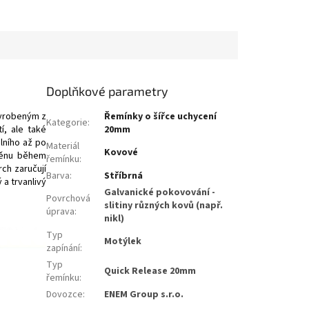
Doplňkové parametry
robeným z
Řemínky o šířce uchycení
Kategorie
:
í, ale také
20mm
lního až po
Materiál
Kovové
měnu během
řemínku
:
rch zaručují
Barva
:
Stříbrná
 a trvanlivý
Galvanické pokovování -
Povrchová
slitiny různých kovů (např.
úprava
:
nikl)
Typ
Motýlek
zapínání
:
Typ
Quick Release 20mm
řemínku
:
Dovozce
:
ENEM Group s.r.o.