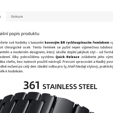
s
Diskuze
ailní popis produktu
pšete své hodinky s luxusním
kovovým BR rychloupínacím řemínkem
vy
itní chirurgické oceli. Tento řemínek se pyšní nejen výjimečnou odolnost
antním a moderním designem, který skvěle doplní jakýkoli styl – od formá
odenní. Díky pokročilému systému
Quick Release
zvládnete jeho vý
ika vteřin, bez nutnosti použití nástrojů. Precizní zpracování a hladký pov
lné nošení po celý den. Ideální volba pro ty, kteří hledají stylový, praktický
něk k hodinkám.