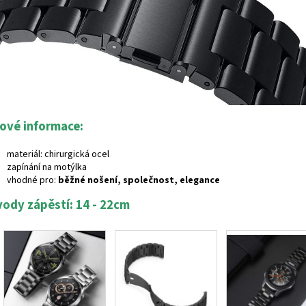
čové informace:
materiál: chirurgická ocel
zapínání na motýlka
vhodné pro:
běžné nošení, společnost, elegance
ody zápěstí: 14 - 22cm