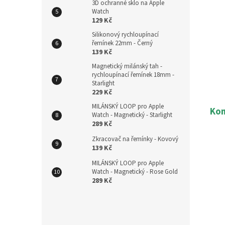
3D ochranné sklo na Apple
Watch
129 Kč
Silikonový rychloupínací
řemínek 22mm - Černý
139 Kč
Magnetický milánský tah -
rychloupínací řemínek 18mm -
Starlight
229 Kč
MILÁNSKÝ LOOP pro Apple
Kom
Watch - Magnetický - Starlight
289 Kč
Zkracovač na řemínky - Kovový
139 Kč
MILÁNSKÝ LOOP pro Apple
Watch - Magnetický - Rose Gold
289 Kč