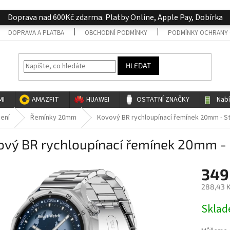
Doprava nad 600Kč zdarma. Platby Online, Apple Pay, Dobírka
DOPRAVA A PLATBA
OBCHODNÍ PODMÍNKY
PODMÍNKY OCHRANY 
HLEDAT
MI
AMAZFIT
HUAWEI
OSTATNÍ ZNAČKY
Nab
cení
Řemínky 20mm
Kovový BR rychloupínací řemínek 20mm - St
ový BR rychloupínací řemínek 20mm - 
349
288,43 K
Měrná
Skla
cena: