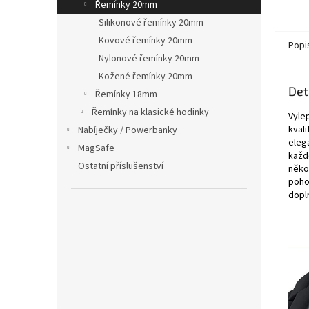
Řemínky 20mm
Silikonové řemínky 20mm
Kovové řemínky 20mm
Popi
Nylonové řemínky 20mm
Kožené řemínky 20mm
Det
Řemínky 18mm
Řemínky na klasické hodinky
Vyle
kval
Nabíječky / Powerbanky
eleg
MagSafe
každ
Ostatní příslušenství
někol
pohod
dopl