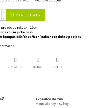
oručit do:
11.8.2026
Možnosti doručení
Přidat do košíku
 pro obvod ruky 14 - 22cm
ený z
chirurgické oceli
 kompatibilních zařízení naleznete dole v popisku
informace
ZEPTAT SE
HLÍDAT
SDÍLET
0Kč
Expedice do 24h
mimo víkendy a svátky