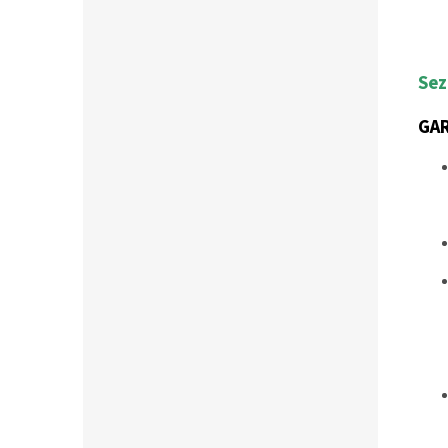
Sez
GA