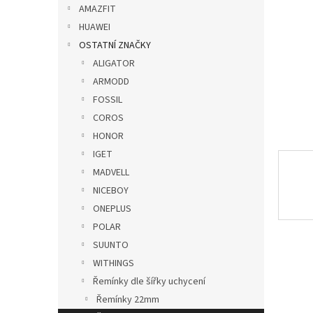
p
AMAZFIT
a
HUAWEI
n
OSTATNÍ ZNAČKY
e
ALIGATOR
l
ARMODD
FOSSIL
COROS
HONOR
IGET
MADVELL
NICEBOY
ONEPLUS
POLAR
SUUNTO
WITHINGS
Řemínky dle šířky uchycení
Řemínky 22mm