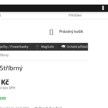
OSOBNÍCH ÚDAJŮ
JAK NAKUPOVAT
KONTAKTY
Přihlášení
REKLAMACE A 
NÁKUPNÍ
Prázdný košík
KOŠÍK
íječky / Powerbanky
MagSafe
Ostatní příslušenství
říbrný
Stříbrný
 Kč
č bez DPH
dem