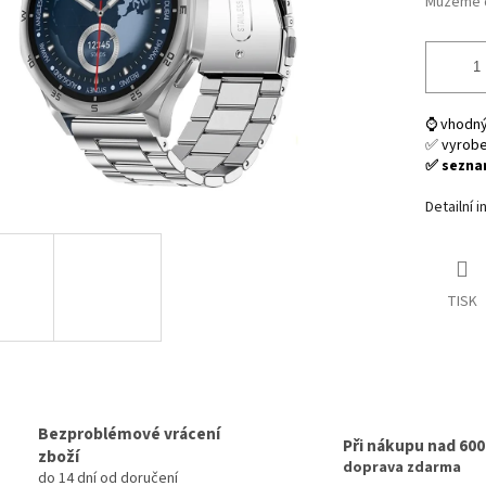
Můžeme d
⌚ vhodný
✅ vyrob
✅ seznam
Detailní 
TISK
Bezproblémové vrácení
Při nákupu nad 60
zboží
doprava zdarma
do 14 dní od doručení