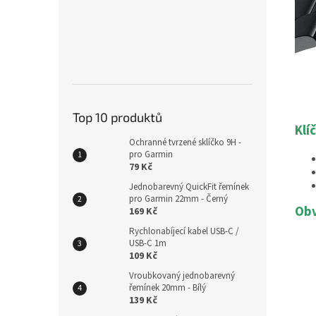
Top 10 produktů
Klí
Ochranné tvrzené sklíčko 9H -
pro Garmin
79 Kč
Jednobarevný QuickFit řemínek
pro Garmin 22mm - Černý
Obv
169 Kč
Rychlonabíjecí kabel USB-C /
USB-C 1m
109 Kč
Vroubkovaný jednobarevný
řemínek 20mm - Bílý
139 Kč