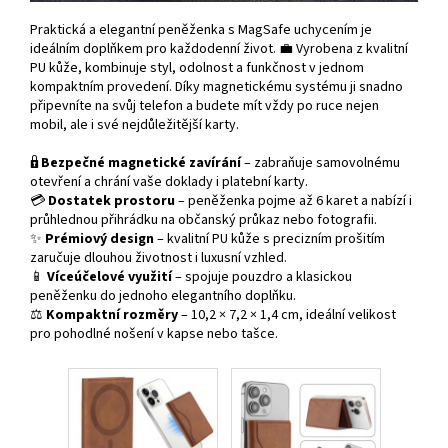
Praktická a elegantní peněženka s MagSafe uchycením je
ideálním doplňkem pro každodenní život. 💼 Vyrobena z kvalitní
PU kůže, kombinuje styl, odolnost a funkčnost v jednom
kompaktním provedení. Díky magnetickému systému ji snadno
připevníte na svůj telefon a budete mít vždy po ruce nejen
mobil, ale i své nejdůležitější karty.
🔒
Bezpečné magnetické zavírání
– zabraňuje samovolnému
otevření a chrání vaše doklady i platební karty.
💳
Dostatek prostoru
– peněženka pojme až 6 karet a nabízí i
průhlednou přihrádku na občanský průkaz nebo fotografii.
✨
Prémiový design
– kvalitní PU kůže s precizním prošitím
zaručuje dlouhou životnost i luxusní vzhled.
📱
Víceúčelové využití
– spojuje pouzdro a klasickou
peněženku do jednoho elegantního doplňku.
⚖️
Kompaktní rozměry
– 10,2 × 7,2 × 1,4 cm, ideální velikost
pro pohodlné nošení v kapse nebo tašce.