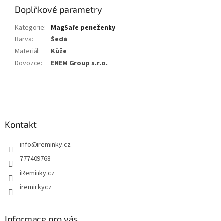
Doplňkové parametry
Kategorie
:
MagSafe peneženky
Barva
:
Šedá
Materiál
:
Kůže
Dovozce
:
ENEM Group s.r.o.
Z
á
p
a
Kontakt
t
info
@
ireminky.cz
í
777409768
iReminky.cz
ireminkycz
Informace pro vás