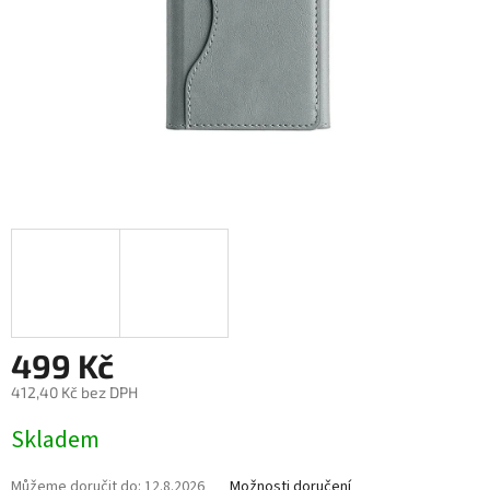
499 Kč
412,40 Kč bez DPH
Měrná
Skladem
cena:
Můžeme doručit do:
12.8.2026
Možnosti doručení