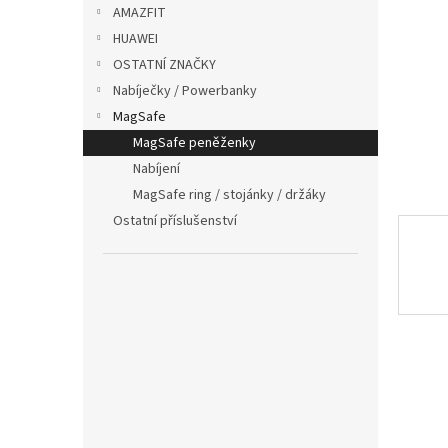
p
AMAZFIT
a
HUAWEI
n
OSTATNÍ ZNAČKY
e
Nabíječky / Powerbanky
l
MagSafe
MagSafe peněženky
Nabíjení
MagSafe ring / stojánky / držáky
Ostatní příslušenství