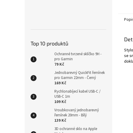
Popi
Det
Top 10 produktů
Styl
Ochranné tvrzené sklíčko 9H -
se s
pro Garmin
dokl
79 Kč
Jednobarevný QuickFit řemínek
pro Garmin 22mm - Černý
169 Kč
Rychlonabíjecí kabel USB-C /
USB-C 1m
109 Kč
Vroubkovaný jednobarevný
řemínek 20mm - Bílý
139 Kč
3D ochranné sklo na Apple