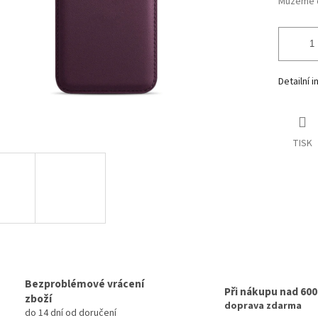
Můžeme d
Detailní 
TISK
Bezproblémové vrácení
Při nákupu nad 60
zboží
doprava zdarma
do 14 dní od doručení