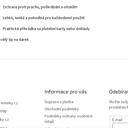
Ochrana proti prachu, poškrábání a otiskům
Lehká, tenká a pohodlná pro každodenní použití
Praktická přihrádka na platební karty nebo doklady
vělý tip na dárek
Informace pro vás
Odebíra
Doprava a platba
Vložte svů
ireminky.cz
produktech
Obchodní podmínky
9768
Podmínky ochrany osobních
ky.cz
E-mail
údajů
kycz