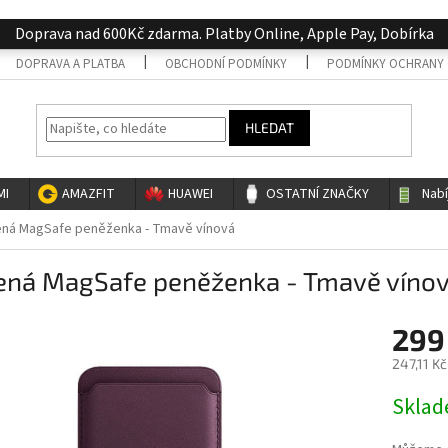
Doprava nad 600Kč zdarma. Platby Online, Apple Pay, Dobírka
DOPRAVA A PLATBA
OBCHODNÍ PODMÍNKY
PODMÍNKY OCHRANY 
HLEDAT
MI
AMAZFIT
HUAWEI
OSTATNÍ ZNAČKY
Nab
ná MagSafe peněženka - Tmavě vínová
ená MagSafe peněženka - Tmavě víno
299
247,11 K
Měrná
Skla
cena: