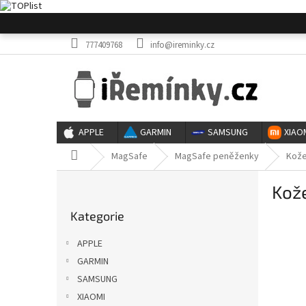
Přejít
na
obsah
777409768
info@ireminky.cz
APPLE
GARMIN
SAMSUNG
XIAO
Domů
MagSafe
MagSafe peněženky
Kože
P
Kož
o
Přeskočit
s
Kategorie
kategorie
t
r
APPLE
a
GARMIN
n
SAMSUNG
n
í
XIAOMI