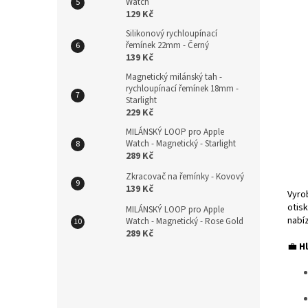
Watch
129 Kč
Silikonový rychloupínací
řemínek 22mm - Černý
139 Kč
Magnetický milánský tah -
rychloupínací řemínek 18mm -
Starlight
229 Kč
MILÁNSKÝ LOOP pro Apple
Watch - Magnetický - Starlight
289 Kč
Zkracovač na řemínky - Kovový
139 Kč
Vyro
otisk
MILÁNSKÝ LOOP pro Apple
nabíz
Watch - Magnetický - Rose Gold
289 Kč
💼
H