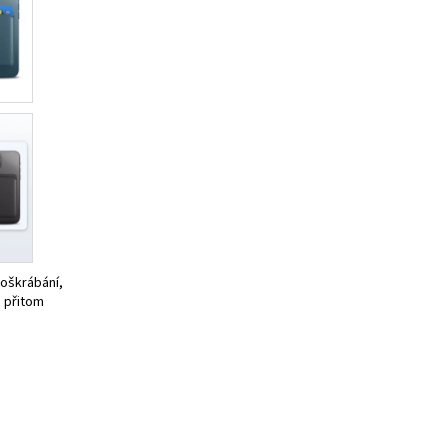
poškrábání,
a přitom