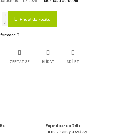
oručit do:
11.8.2026
Možnosti doručení
Přidat do košíku
informace
ZEPTAT SE
HLÍDAT
SDÍLET
0Kč
Expedice do 24h
mimo víkendy a svátky