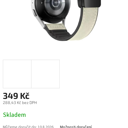
349 Kč
288,43 Kč bez DPH
Měrná
Skladem
cena:
Můžeme doručit do:
10.8.2026
Možnosti doručení