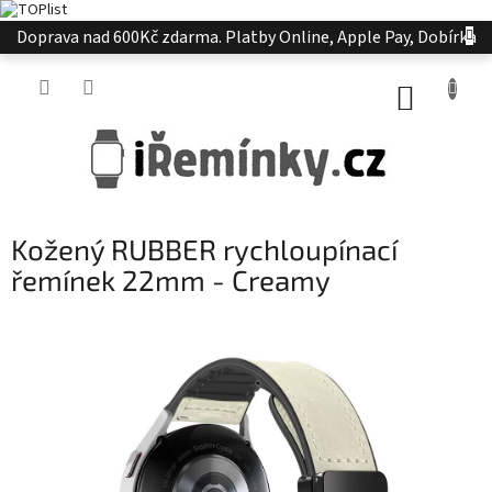
Přejít
Doprava nad 600Kč zdarma. Platby Online, Apple Pay, Dobírka
na
obsah
NÁKUP
KOŠÍK
Kožený RUBBER rychloupínací
řemínek 22mm - Creamy