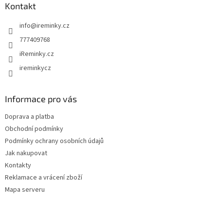
a
Kontakt
t
info
@
ireminky.cz
í
777409768
iReminky.cz
ireminkycz
Informace pro vás
Doprava a platba
Obchodní podmínky
Podmínky ochrany osobních údajů
Jak nakupovat
Kontakty
Reklamace a vrácení zboží
Mapa serveru