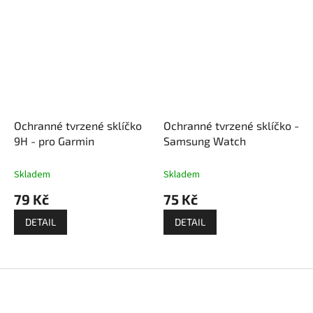
Ochranné tvrzené sklíčko
Ochranné tvrzené sklíčko -
9H - pro Garmin
Samsung Watch
Skladem
Skladem
79 Kč
75 Kč
DETAIL
DETAIL
Z
á
p