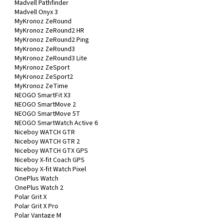
Madvell Pathfinder
Madvell Onyx 3
MyKronoz ZeRound
MyKronoz ZeRound2 HR
MyKronoz ZeRound2 Ping
MyKronoz ZeRound3
MyKronoz ZeRound3 Lite
MyKronoz ZeSport
MyKronoz ZeSport2
MyKronoz ZeTime
NEOGO SmartFit X3
NEOGO SmartMove 2
NEOGO SmartMove 5T
NEOGO SmartWatch Active 6
Niceboy WATCH GTR
Niceboy WATCH GTR 2
Niceboy WATCH GTX GPS
Niceboy X-fit Coach GPS
Niceboy X-fit Watch Pixel
OnePlus Watch
OnePlus Watch 2
Polar Grit X
Polar Grit X Pro
Polar Vantage M