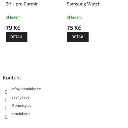
9H - pro Garmin
Samsung Watch
Skladem
Skladem
79 Kč
75 Kč
DETAIL
DETAIL
Z
á
p
a
Kontakt
t
info
@
ireminky.cz
í
777409768
iReminky.cz
ireminkycz