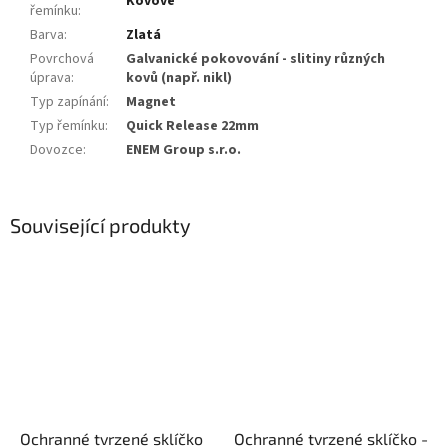
Kovové
řemínku
:
Barva
:
Zlatá
Povrchová
Galvanické pokovování - slitiny různých
úprava
:
kovů (např. nikl)
Typ zapínání
:
Magnet
Typ řemínku
:
Quick Release 22mm
Dovozce
:
ENEM Group s.r.o.
Související produkty
Ochranné tvrzené sklíčko
Ochranné tvrzené sklíčko -