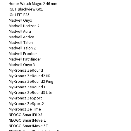
Honor Watch Magic 2 46 mm
iGET Blackview GX1
iGet FIT F85
Madvell Onyx
Madvell Horizon 2
Madvell Aura
Madvell Active
Madvell Talon
Madvell Talon 2
Madvell Frontier
Madvell Pathfinder
Madvell Onyx 3
MyKronoz ZeRound
MyKronoz ZeRound2 HR
MyKronoz ZeRound2 Ping
MyKronoz ZeRound3
MyKronoz ZeRound3 Lite
MyKronoz ZeSport
MyKronoz ZeSport2
MyKronoz ZeTime
NEOGO SmartFit X3
NEOGO SmartMove 2
NEOGO SmartMove 5T