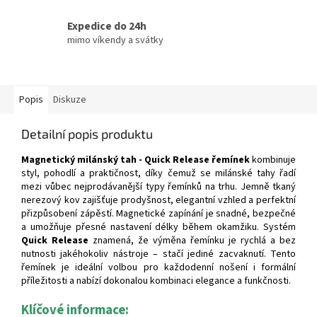
Expedice do 24h
mimo víkendy a svátky
Popis
Diskuze
Detailní popis produktu
Magnetický milánský tah - Quick Release řemínek
kombinuje
styl, pohodlí a praktičnost, díky čemuž se milánské tahy řadí
mezi vůbec nejprodávanější typy řemínků na trhu. Jemně tkaný
nerezový kov zajišťuje prodyšnost, elegantní vzhled a perfektní
přizpůsobení zápěstí. Magnetické zapínání je snadné, bezpečné
a umožňuje přesné nastavení délky během okamžiku. Systém
Quick Release
znamená, že výměna řemínku je rychlá a bez
nutnosti jakéhokoliv nástroje – stačí jediné zacvaknutí. Tento
řemínek je ideální volbou pro každodenní nošení i formální
příležitosti a nabízí dokonalou kombinaci elegance a funkčnosti.
Klíčové informace: