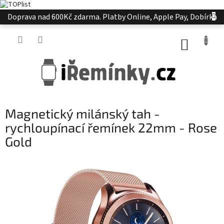
Přejít
Doprava nad 600Kč zdarma. Platby Online, Apple Pay, Dobírka
na
obsah
NÁKUP
KOŠÍK
Magnetický milánský tah -
rychloupínací řemínek 22mm - Rose
Gold