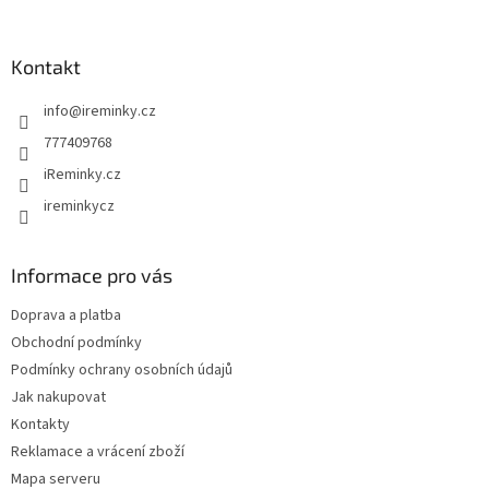
á
p
a
Kontakt
t
info
@
ireminky.cz
í
777409768
iReminky.cz
ireminkycz
Informace pro vás
Doprava a platba
Obchodní podmínky
Podmínky ochrany osobních údajů
Jak nakupovat
Kontakty
Reklamace a vrácení zboží
Mapa serveru