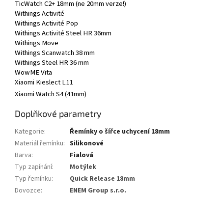
TicWatch C2+ 18mm (ne 20mm verze!)
Withings Activité
Withings Activité Pop
Withings Activité Steel HR 36mm
Withings Move
Withings Scanwatch 38 mm
Withings Steel HR 36 mm
WowME Vita
Xiaomi Kieslect L11
Xiaomi Watch S4 (41mm)
Doplňkové parametry
Kategorie
:
Řemínky o šířce uchycení 18mm
Materiál řemínku
:
Silikonové
Barva
:
Fialová
Typ zapínání
:
Motýlek
Typ řemínku
:
Quick Release 18mm
Dovozce
:
ENEM Group s.r.o.