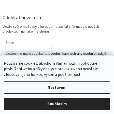
Odebírat newsletter
Vložte svůj e-mail a my vám budeme zasílat informace o nových
produktech na našem e-shopu.
E-mail
Vložením e-mailu souhlasíte s
podmínkami ochrany osobních údajů
Používáme cookies, abychom Vám umožnili pohodlné
PŘIHLÁSIT SE
prohlížení webu a díky analýze provozu webu neustále
zlepšovali jeho funkce, výkon a použitelnost.
Nastavení
Vytvořil Shoptet
Copyright 2026
iŘemínky.cz
. Všechna práva vyhrazena.
Souhlasím