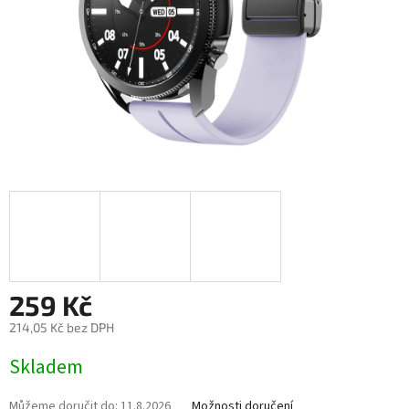
259 Kč
214,05 Kč bez DPH
Měrná
Skladem
cena:
Můžeme doručit do:
11.8.2026
Možnosti doručení