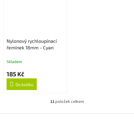
Nylonový rychloupínací
řemínek 18mm - Cyan
Skladem
185 Kč
Do košíku
11
položek celkem
O
v
l
Z
á
á
d
p
a