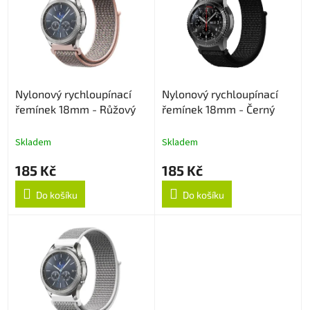
p
d
i
u
s
k
p
t
r
ů
o
Nylonový rychloupínací
Nylonový rychloupínací
d
řemínek 18mm - Růžový
řemínek 18mm - Černý
u
k
t
Skladem
Skladem
ů
185 Kč
185 Kč
Do košíku
Do košíku