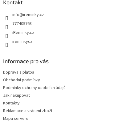
a
Kontakt
c
t
í
info
@
ireminky.cz
í
p
r
777409768
v
iReminky.cz
k
y
ireminkycz
v
ý
p
Informace pro vás
i
s
Doprava a platba
u
Obchodní podmínky
Podmínky ochrany osobních údajů
Jak nakupovat
Kontakty
Reklamace a vrácení zboží
Mapa serveru