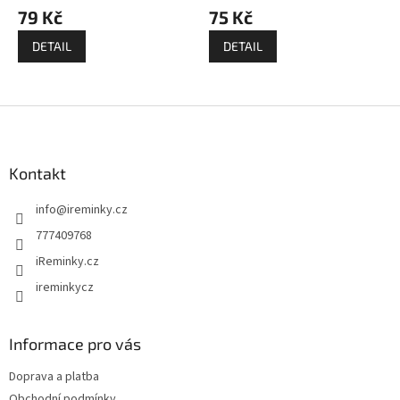
79 Kč
75 Kč
DETAIL
DETAIL
Z
á
p
a
Kontakt
t
info
@
ireminky.cz
í
777409768
iReminky.cz
ireminkycz
Informace pro vás
Doprava a platba
Obchodní podmínky