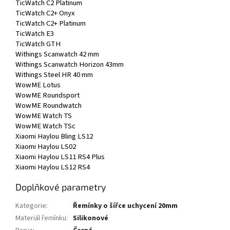
TicWatch C2 Platinum
TicWatch C2+ Onyx
TicWatch C2+ Platinum
TicWatch E3
TicWatch GTH
Withings Scanwatch 42 mm
Withings Scanwatch Horizon 43mm
Withings Steel HR 40 mm
WowME Lotus
WowME Roundsport
WowME Roundwatch
WowME Watch TS
WowME Watch TSc
Xiaomi Haylou Bling LS12
Xiaomi Haylou LS02
Xiaomi Haylou LS11 RS4 Plus
Xiaomi Haylou LS12 RS4
Doplňkové parametry
Kategorie
:
Řemínky o šířce uchycení 20mm
Materiál řemínku
:
Silikonové