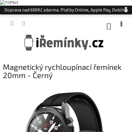
Přejít
Doprava nad 600Kč zdarma. Platby Online, Apple Pay, Dobírka
na
obsah
NÁKUP
KOŠÍK
Magnetický rychloupínací řemínek
20mm - Černý