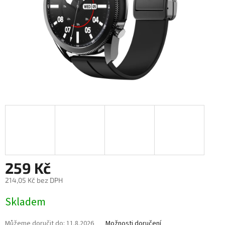
259 Kč
214,05 Kč bez DPH
Měrná
Skladem
cena:
Můžeme doručit do:
11.8.2026
Možnosti doručení