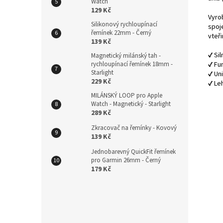
Watch
129 Kč
Vyro
Silikonový rychloupínací
spoje
řemínek 22mm - Černý
vteři
139 Kč
✔️ Si
Magnetický milánský tah -
rychloupínací řemínek 18mm -
✔️ Fu
Starlight
✔️ Un
229 Kč
✔️ L
MILÁNSKÝ LOOP pro Apple
Watch - Magnetický - Starlight
289 Kč
Zkracovač na řemínky - Kovový
139 Kč
Jednobarevný QuickFit řemínek
pro Garmin 26mm - Černý
179 Kč