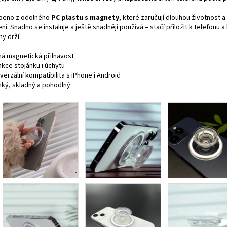
beno z odolného
PC plastu s magnety
, které zaručují dlouhou životnost 
ní. Snadno se instaluje a ještě snadněji používá – stačí přiložit k telefonu
ny drží.
lná magnetická přilnavost
nkce stojánku i úchytu
iverzální kompatibilita s iPhone i Android
ehký, skladný a pohodlný