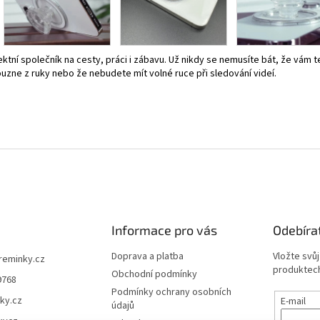
ktní společník na cesty, práci i zábavu. Už nikdy se nemusíte bát, že vám t
ouzne z ruky nebo že nebudete mít volné ruce při sledování videí.
Informace pro vás
Odebíra
Doprava a platba
Vložte svů
ireminky.cz
produktech
Obchodní podmínky
9768
Podmínky ochrany osobních
ky.cz
E-mail
údajů