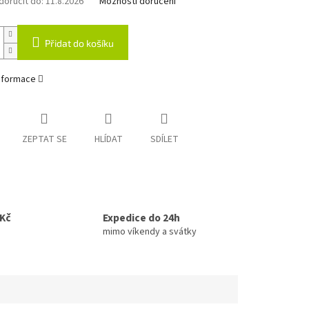
oručit do:
11.8.2026
Možnosti doručení
Přidat do košíku
informace
ZEPTAT SE
HLÍDAT
SDÍLET
0Kč
Expedice do 24h
mimo víkendy a svátky