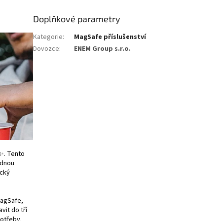
Doplňkové parametry
Kategorie
:
MagSafe příslušenství
Dovozce
:
ENEM Group s.r.o.
✨. Tento
ednou
ický
MagSafe,
vit do tří
potřeby.