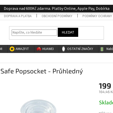
Doprava nad 600Kč zdarma. Platby Online, Apple Pay, Dobírka
DOPRAVA A PLATBA
OBCHODNÍ PODMÍNKY
PODMÍNKY OCHRANY 
HLEDAT
MI
AMAZFIT
HUAWEI
OSTATNÍ ZNAČKY
Nab
Safe Popsocket - Průhledný
199
164,46 K
Měrná
Skla
cena: