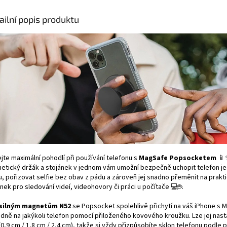
ailní popis produktu
jte maximální pohodlí při používání telefonu s
MagSafe Popsocketem
📱
etický držák a stojánek v jednom vám umožní bezpečně uchopit telefon j
u, pořizovat selfie bez obav z pádu a zároveň jej snadno přeměnit na prakt
nek pro sledování videí, videohovory či práci u počítače 💻☕.
silným magnetům N52
se Popsocket spolehlivě přichytí na váš iPhone s 
dně na jakýkoli telefon pomocí přiloženého kovového kroužku. Lze jej nasta
(0,9 cm / 1,8 cm / 2,4 cm), takže si vždy přizpůsobíte sklon telefonu podle 