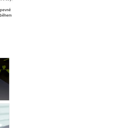
a pevné
 a během