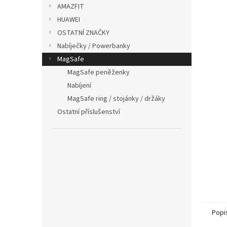
p
AMAZFIT
a
HUAWEI
n
OSTATNÍ ZNAČKY
e
Nabíječky / Powerbanky
l
MagSafe
MagSafe peněženky
Nabíjení
MagSafe ring / stojánky / držáky
Ostatní příslušenství
Popi