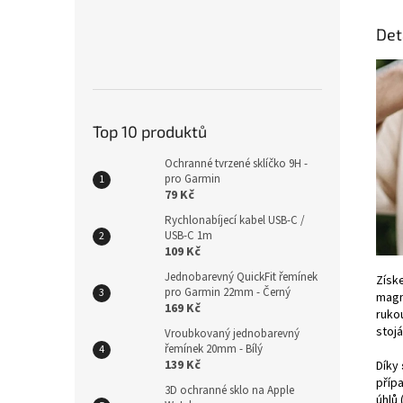
Det
Top 10 produktů
Ochranné tvrzené sklíčko 9H -
pro Garmin
79 Kč
Rychlonabíjecí kabel USB-C /
USB-C 1m
109 Kč
Jednobarevný QuickFit řemínek
Získe
pro Garmin 22mm - Černý
magn
169 Kč
ruko
stojá
Vroubkovaný jednobarevný
řemínek 20mm - Bílý
139 Kč
Díky
přípa
3D ochranné sklo na Apple
úhlů 