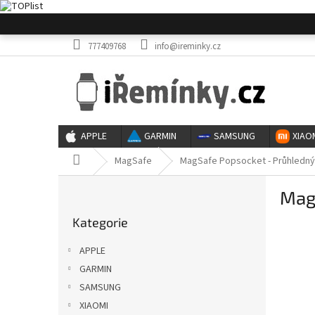
Přejít
na
obsah
777409768
info@ireminky.cz
APPLE
GARMIN
SAMSUNG
XIAO
Domů
MagSafe
MagSafe Popsocket - Průhledný
P
Mag
o
Přeskočit
s
Kategorie
kategorie
t
r
APPLE
a
GARMIN
n
SAMSUNG
n
í
XIAOMI