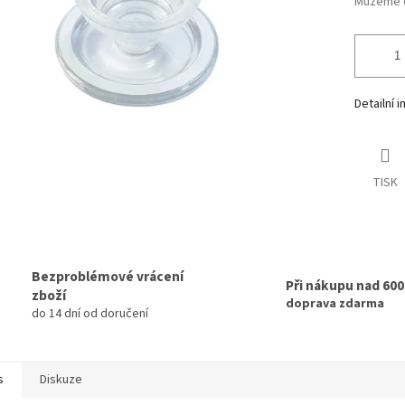
Můžeme d
Detailní 
TISK
Bezproblémové vrácení
Při nákupu nad 60
zboží
doprava zdarma
do 14 dní od doručení
s
Diskuze