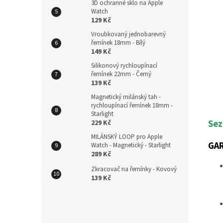
3D ochranné sklo na Apple
Watch
129 Kč
Vroubkovaný jednobarevný
řemínek 18mm - Bílý
149 Kč
Silikonový rychloupínací
řemínek 22mm - Černý
139 Kč
Magnetický milánský tah -
rychloupínací řemínek 18mm -
Starlight
Sez
229 Kč
MILÁNSKÝ LOOP pro Apple
GA
Watch - Magnetický - Starlight
289 Kč
Zkracovač na řemínky - Kovový
139 Kč