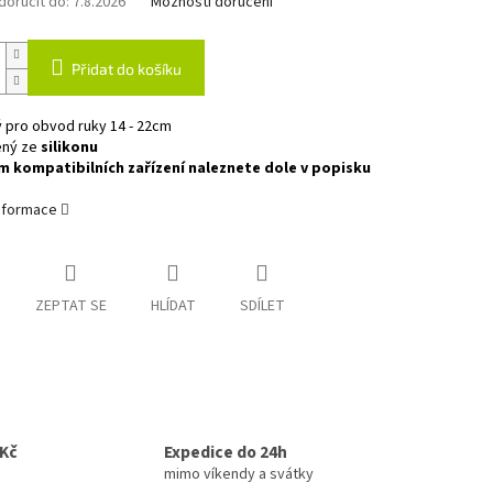
oručit do:
7.8.2026
Možnosti doručení
Přidat do košíku
 pro obvod ruky 14 - 22cm
ený ze
silikonu
 kompatibilních zařízení naleznete dole v popisku
informace
ZEPTAT SE
HLÍDAT
SDÍLET
0Kč
Expedice do 24h
mimo víkendy a svátky