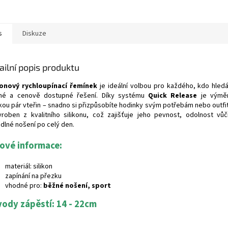
s
Diskuze
ailní popis produktu
konový rychloupínací řemínek
je ideální volbou pro každého, kdo hledá
né a cenově dostupné řešení. Díky systému
Quick Release
je výměn
kou pár vteřin – snadno si přizpůsobíte hodinky svým potřebám nebo outfi
yroben z kvalitního silikonu, což zajišťuje jeho pevnost, odolnost vůči
dlné nošení po celý den.
čové informace:
materiál: silikon
zapínání na přezku
vhodné pro:
běžné nošení, sport
ody zápěstí: 14 - 22cm