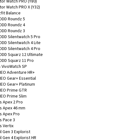
ator Watch PRO (Y80)
ator Watch PRO X (Y32)
fit Balance
DD Roundz 5
DD Roundz 4
DD Roundz 3
DD Silentwatch 5 Pro
DD Silentwatch 4 Lite
DD Silentwatch 4 Pro
DD Squarz 12 Ultimate
DD Squarz 11 Pro
 VivoWatch SP
EO Adventure HR+
EO Gear+ Essential
EO Gear+ Platinum
EO Prime GTR
EO Prime Slim
s Apex 2 Pro
s Apex 46 mm
s Apex Pro
s Pace 3
s Vertix
l Gen 3 Explorist
l Gen 4 Explorist HR