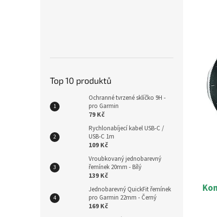
Top 10 produktů
Ochranné tvrzené sklíčko 9H -
pro Garmin
79 Kč
Rychlonabíjecí kabel USB-C /
USB-C 1m
109 Kč
Vroubkovaný jednobarevný
řemínek 20mm - Bílý
139 Kč
Kom
Jednobarevný QuickFit řemínek
pro Garmin 22mm - Černý
169 Kč