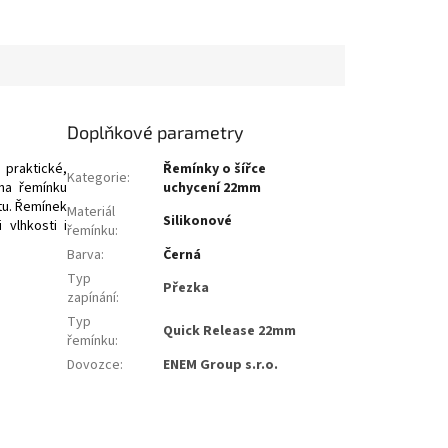
Doplňkové parametry
 praktické,
Řemínky o šířce
Kategorie
:
a řemínku
uchycení 22mm
tu. Řemínek
Materiál
Silikonové
 vlhkosti i
řemínku
:
Barva
:
Černá
Typ
Přezka
zapínání
:
Typ
Quick Release 22mm
řemínku
:
Dovozce
:
ENEM Group s.r.o.