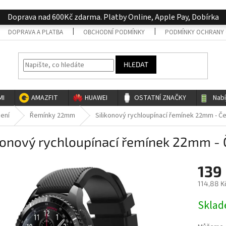
Doprava nad 600Kč zdarma. Platby Online, Apple Pay, Dobírka
DOPRAVA A PLATBA
OBCHODNÍ PODMÍNKY
PODMÍNKY OCHRANY 
HLEDAT
MI
AMAZFIT
HUAWEI
OSTATNÍ ZNAČKY
Nab
cení
Řemínky 22mm
Silikonový rychloupínací řemínek 22mm - Č
konový rychloupínací řemínek 22mm - 
139
114,88 K
Měrná
Skla
cena: