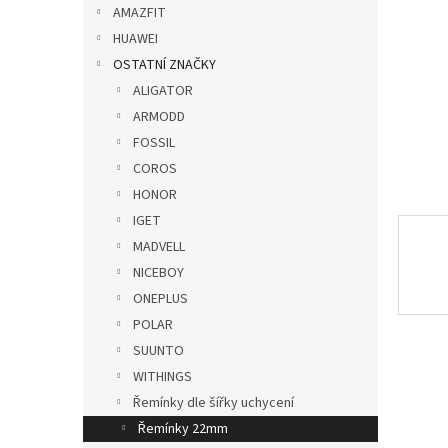
p
AMAZFIT
a
HUAWEI
n
OSTATNÍ ZNAČKY
e
ALIGATOR
l
ARMODD
FOSSIL
COROS
HONOR
IGET
MADVELL
NICEBOY
ONEPLUS
POLAR
SUUNTO
WITHINGS
Řemínky dle šířky uchycení
Řemínky 22mm