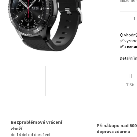
Můžeme d
⌚ vhodný
✅ vyrob
✅ seznam
Detailní 
TISK
Bezproblémové vrácení
Při nákupu nad 60
zboží
doprava zdarma
do 14 dní od doručení