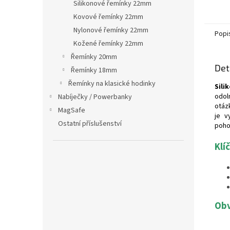
Silikonové řemínky 22mm
Kovové řemínky 22mm
Nylonové řemínky 22mm
Popi
Kožené řemínky 22mm
Řemínky 20mm
Det
Řemínky 18mm
Řemínky na klasické hodinky
Sili
odol
Nabíječky / Powerbanky
otáz
MagSafe
je v
Ostatní příslušenství
poho
Klí
Obv