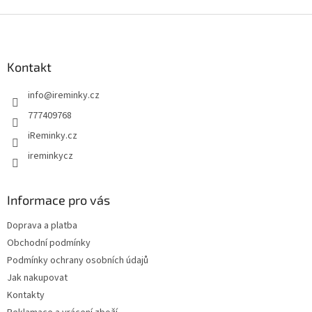
Z
á
p
a
Kontakt
t
info
@
ireminky.cz
í
777409768
iReminky.cz
ireminkycz
Informace pro vás
Doprava a platba
Obchodní podmínky
Podmínky ochrany osobních údajů
Jak nakupovat
Kontakty