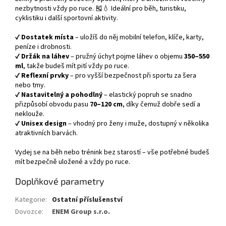
nezbytnosti vždy po ruce. 🎽💧 Ideální pro běh, turistiku,
cyklistiku i další sportovní aktivity.
✔️
Dostatek místa
– uložíš do něj mobilní telefon, klíče, karty,
peníze i drobnosti.
✔️
Držák na láhev
– pružný úchyt pojme láhev o objemu
350–550
ml
, takže budeš mít pití vždy po ruce.
✔️
Reflexní prvky
– pro vyšší bezpečnost při sportu za šera
nebo tmy.
✔️
Nastavitelný a pohodlný
– elastický popruh se snadno
přizpůsobí obvodu pasu
70–120 cm
, díky čemuž dobře sedí a
neklouže.
✔️
Unisex design
– vhodný pro ženy i muže, dostupný v několika
atraktivních barvách.
Vydej se na běh nebo trénink bez starostí – vše potřebné budeš
mít bezpečně uložené a vždy po ruce.
Doplňkové parametry
Kategorie
:
Ostatní příslušenství
Dovozce
:
ENEM Group s.r.o.