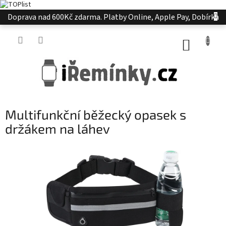
Přejít
Doprava nad 600Kč zdarma. Platby Online, Apple Pay, Dobírka
na
obsah
NÁKUP
KOŠÍK
Multifunkční běžecký opasek s
držákem na láhev