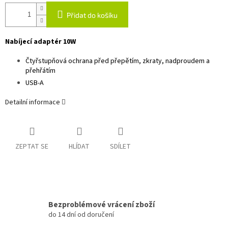
Přidat do košíku
Nabíjecí adaptér 10W
Čtyřstupňová ochrana před přepětím, zkraty, nadproudem a
přehřátím
USB-A
Detailní informace
ZEPTAT SE
HLÍDAT
SDÍLET
Bezproblémové vrácení zboží
do 14 dní od doručení