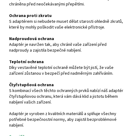
chráněna před neočekávanými přepětími.
Ochrana proti zkratu
S adaptérem si nebudete muset dělat starosti ohledně zkratů,
které by mohly poškodit vaše elektronické přístroje.
Nadproudová ochrana
Adaptér je navržen tak, aby chránil vaše zařízení před
nadproudy a zajistila bezpečné nabíjení.
Teplotní ochrana
Díky vestavěné teplotní ochraně můžete být jistí, že vaše
zařízení zůstanou v bezpečí před nadměrným zahříváním.
Čtyřstupňová ochrana
S kombinací všech těchto ochranných prvků nabízí náš adaptér
čtyřstupňovou ochranu, která vám dává klid a jistotu během
nabíjení vašich zařízení.
Adaptér je vyroben z kvalitních materiálů a splňuje všechny
potřebné bezpečnostní normy, aby zajistil bezproblémové
nabíjení.