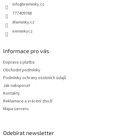
info
@
ireminky.cz
í
777409768
iReminky.cz
ireminkycz
Informace pro vás
Doprava a platba
Obchodní podmínky
Podmínky ochrany osobních údajů
Jak nakupovat
Kontakty
Reklamace a vrácení zboží
Mapa serveru
Odebírat newsletter