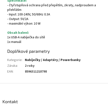
Specifikace:
- čtyřstupňová ochrana před přepětím, zkraty, nadproudem a
přehřátím
- Input: 100-240V, 50/60Hz 0.3A
- Output: 5V/2A
- maximální výkon: 10 W
Obsah balení:
1x USB-A nabíječka do sítě
1x manuál
Doplňkové parametry
Kategorie
:
Nabíječky / Adaptéry / Powerbanky
Záruka
:
2 roky
EAN
:
8596311218798
Z
á
p
a
Kontakt
t