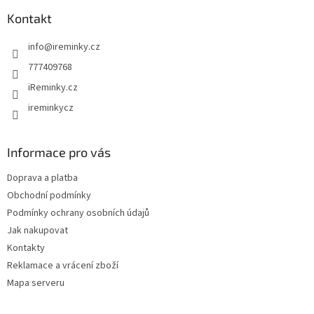
p
a
Kontakt
t
info
@
ireminky.cz
í
777409768
iReminky.cz
ireminkycz
Informace pro vás
Doprava a platba
Obchodní podmínky
Podmínky ochrany osobních údajů
Jak nakupovat
Kontakty
Reklamace a vrácení zboží
Mapa serveru