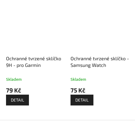
Ochranné tvrzené sklíčko
Ochranné tvrzené sklíčko -
9H - pro Garmin
Samsung Watch
Skladem
Skladem
79 Kč
75 Kč
DETAIL
DETAIL
Z
á