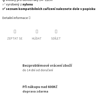
⌚ vhodný pro obvod ruky 14 - 22cm
✅ vyrobený z
nylonu
✅ seznam kompatibilních zařízení naleznete dole v popisku
Detailní informace
ZEPTAT SE
HLÍDAT
SDÍLET
Bezproblémové vrácení zboží
do 14 dní od doručení
Při nákupu nad 600Kč
doprava zdarma