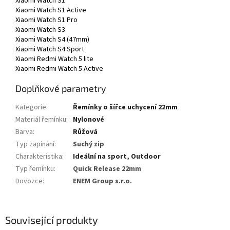
Xiaomi Watch S1
Xiaomi Watch S1 Active
Xiaomi Watch S1 Pro
Xiaomi Watch S3
Xiaomi Watch S4 (47mm)
Xiaomi Watch S4 Sport
Xiaomi Redmi Watch 5 lite
Xiaomi Redmi Watch 5 Active
Doplňkové parametry
Kategorie
:
Řemínky o šířce uchycení 22mm
Materiál řemínku
:
Nylonové
Barva
:
Růžová
Typ zapínání
:
Suchý zip
Charakteristika
:
Ideální na sport
,
Outdoor
Typ řemínku
:
Quick Release 22mm
Dovozce
:
ENEM Group s.r.o.
Související produkty