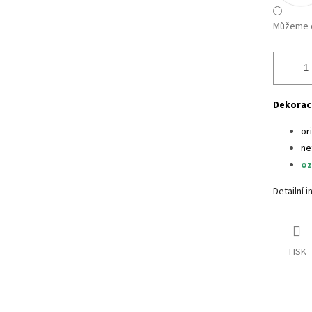
Můžeme d
Dekorac
or
ne
oz
Detailní 
TISK