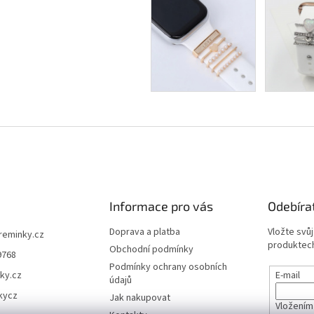
Informace pro vás
Odebíra
Doprava a platba
Vložte svů
ireminky.cz
produktech
Obchodní podmínky
9768
Podmínky ochrany osobních
ky.cz
E-mail
údajů
kycz
Jak nakupovat
Vložením