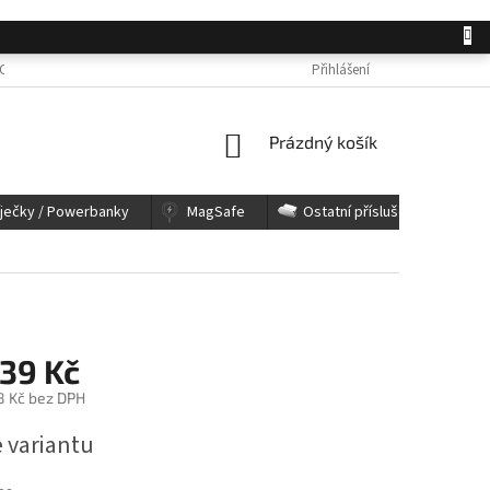
OSOBNÍCH ÚDAJŮ
JAK NAKUPOVAT
KONTAKTY
Přihlášení
REKLAMACE A 
NÁKUPNÍ
Prázdný košík
KOŠÍK
íječky / Powerbanky
MagSafe
Ostatní příslušenství
39 Kč
8 Kč
bez DPH
e variantu