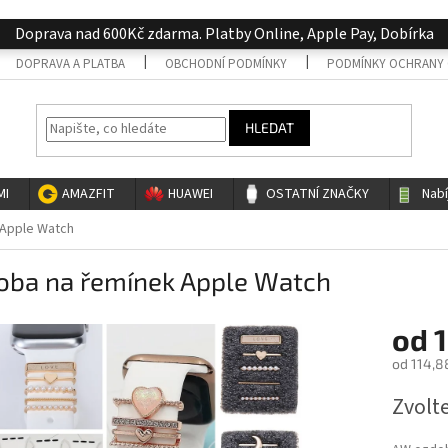
Doprava nad 600Kč zdarma. Platby Online, Apple Pay, Dobírka
DOPRAVA A PLATBA
OBCHODNÍ PODMÍNKY
PODMÍNKY OCHRANY 
HLEDAT
MI
AMAZFIT
HUAWEI
OSTATNÍ ZNAČKY
Nab
 Apple Watch
oba na řemínek Apple Watch
od
1
od
114,8
Měrná
Zvolt
cena: