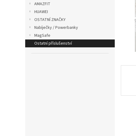
p
AMAZFIT
a
HUAWEI
n
OSTATNÍ ZNAČKY
e
Nabíječky / Powerbanky
l
MagSafe
Ostatní příslušenství