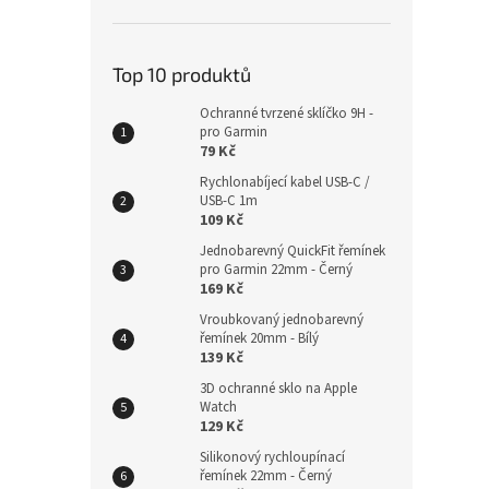
Top 10 produktů
Ochranné tvrzené sklíčko 9H -
pro Garmin
79 Kč
Rychlonabíjecí kabel USB-C /
USB-C 1m
109 Kč
Jednobarevný QuickFit řemínek
pro Garmin 22mm - Černý
169 Kč
Vroubkovaný jednobarevný
řemínek 20mm - Bílý
139 Kč
3D ochranné sklo na Apple
Watch
129 Kč
Silikonový rychloupínací
řemínek 22mm - Černý