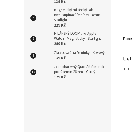
139 Kč
Magnetický milánský tah -
rychloupínací řemínek 18mm -
Starlight
229 Kč
MILÁNSKÝ LOOP pro Apple
Watch - Magnetický - Starlight
Popi
289 Kč
Zkracovač na řemínky - Kovový
139 Kč
Det
Jednobarevný QuickFit řemínek
Ti z 
pro Garmin 26mm - Černý
179 Kč