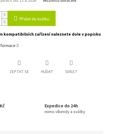
oručit do:
11.8.2026
Možnosti doručení
Přidat do košíku
 kompatibilních zařízení naleznete dole v popisku
informace
ZEPTAT SE
HLÍDAT
SDÍLET
0Kč
Expedice do 24h
mimo víkendy a svátky