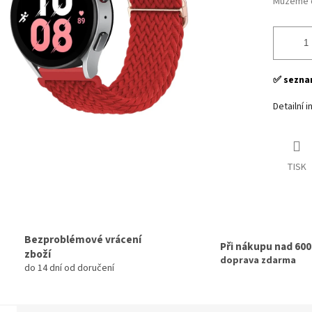
Můžeme d
✅ seznam
Detailní 
TISK
Bezproblémové vrácení
Při nákupu nad 60
zboží
doprava zdarma
do 14 dní od doručení