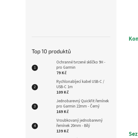
Kom
Top 10 produktů
Ochranné tvrzené sklíčko 9H -
pro Garmin
79 Kč
Rychlonabíjecí kabel USB-C /
USB-C 1m
109 Kč
Jednobarevný QuickFit řemínek
pro Garmin 22mm - Černý
169 Kč
Vroubkovaný jednobarevný
řemínek 20mm - Bílý
139 Kč
Sez