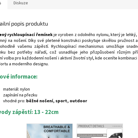
s
Diskuze
ailní popis produktu
ený rychloupínací řemínek
je vyroben z odolného nylonu, který je lehký,
emný na nošení. Díky své pletené konstrukci poskytuje skvělou pružnost a
ohodlně vašemu zápěstí. Rychloupínací mechanismus umožňuje snad
nku bez potřeby nářadí, což usnadňuje jeho přizpůsobení různým pří
ní volba pro každodenní nošení i aktivní životní styl, kde oceníte kombinaci
ortu a moderního designu.
čové informace:
materiál: nylon
zapínání na přezku
vhodné pro:
běžné nošení, sport, outdoor
ody zápěstí: 13 - 22cm