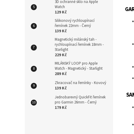
3D ochranné sklo na Apple
Watch
GA
129 Kč
Silikonový rychloupínací
řemínek 22mm - Černý
139 Kč
Magnetický milánský tah -
rychloupínací řemínek 18mm -
Starlight
229 Kč
MILÁNSKÝ LOOP pro Apple
Watch - Magnetický - Starlight
289 Kč
Zkracovač na řemínky - Kovový
139 Kč
SA
Jednobarevný QuickFit řemínek
pro Garmin 26mm - Černý
179 Kč