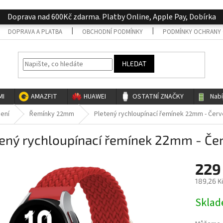
Doprava nad 600Kč zdarma. Platby Online, Apple Pay, Dobírka
DOPRAVA A PLATBA
OBCHODNÍ PODMÍNKY
PODMÍNKY OCHRANY 
HLEDAT
MI
AMAZFIT
HUAWEI
OSTATNÍ ZNAČKY
Nab
cení
Řemínky 22mm
Pletený rychloupínací řemínek 22mm - Čer
tený rychloupínací řemínek 22mm - Če
229
189,26 K
Měrná
Skla
cena: