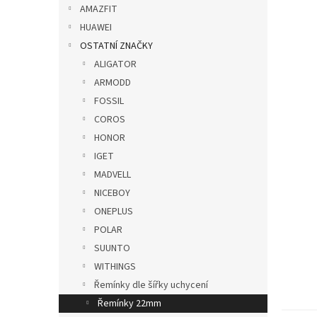
p
AMAZFIT
a
HUAWEI
n
OSTATNÍ ZNAČKY
e
ALIGATOR
l
ARMODD
FOSSIL
COROS
HONOR
IGET
MADVELL
NICEBOY
ONEPLUS
POLAR
SUUNTO
WITHINGS
Řemínky dle šířky uchycení
Řemínky 22mm