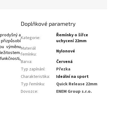
Doplňkové parametry
 prodyšný a
Řemínky o šířce
Kategorie
:
 přizpůsobí
uchycení 22mm
nou výměnu
Materiál
Nylonové
ležitostem.
řemínku
:
 funkčnosti,
Barva
:
Červená
Typ zapínání
:
Přezka
Charakteristika
:
Ideální na sport
Typ řemínku
:
Quick Release 22mm
Dovozce
:
ENEM Group s.r.o.