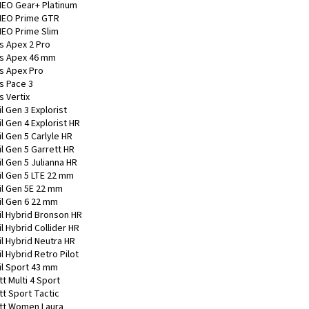
EO Gear+ Platinum
EO Prime GTR
EO Prime Slim
s Apex 2 Pro
s Apex 46 mm
s Apex Pro
s Pace 3
s Vertix
l Gen 3 Explorist
l Gen 4 Explorist HR
l Gen 5 Carlyle HR
l Gen 5 Garrett HR
l Gen 5 Julianna HR
il Gen 5 LTE 22 mm
il Gen 5E 22 mm
il Gen 6 22 mm
il Hybrid Bronson HR
l Hybrid Collider HR
il Hybrid Neutra HR
l Hybrid Retro Pilot
il Sport 43 mm
t Multi 4 Sport
tt Sport Tactic
tt Women Laura