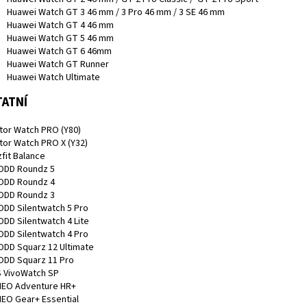
Huawei Watch GT 3 46 mm / 3 Pro 46 mm / 3 SE 46 mm
Huawei Watch GT 4 46 mm
Huawei Watch GT 5 46 mm
Huawei Watch GT 6 46mm
Huawei Watch GT Runner
Huawei Watch Ultimate
ATNÍ
ator Watch PRO (Y80)
ator Watch PRO X (Y32)
fit Balance
DD Roundz 5
DD Roundz 4
DD Roundz 3
DD Silentwatch 5 Pro
DD Silentwatch 4 Lite
DD Silentwatch 4 Pro
DD Squarz 12 Ultimate
DD Squarz 11 Pro
 VivoWatch SP
EO Adventure HR+
EO Gear+ Essential