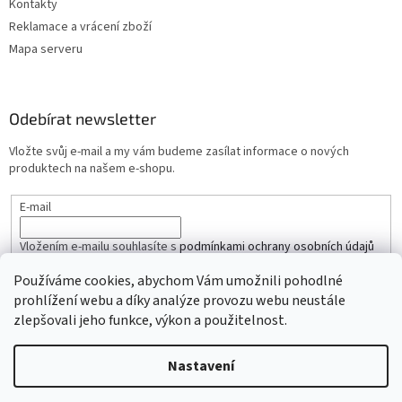
Kontakty
Reklamace a vrácení zboží
Mapa serveru
Odebírat newsletter
Vložte svůj e-mail a my vám budeme zasílat informace o nových
produktech na našem e-shopu.
E-mail
Vložením e-mailu souhlasíte s
podmínkami ochrany osobních údajů
Používáme cookies, abychom Vám umožnili pohodlné
PŘIHLÁSIT SE
prohlížení webu a díky analýze provozu webu neustále
zlepšovali jeho funkce, výkon a použitelnost.
Nastavení
Vytvořil Shoptet