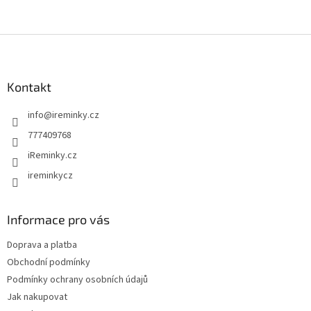
Z
á
p
a
Kontakt
t
info
@
ireminky.cz
í
777409768
iReminky.cz
ireminkycz
Informace pro vás
Doprava a platba
Obchodní podmínky
Podmínky ochrany osobních údajů
Jak nakupovat