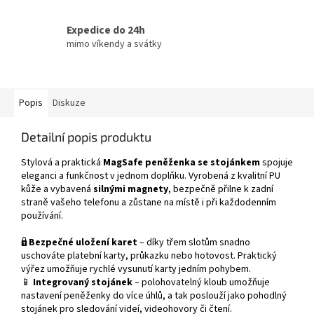
Expedice do 24h
mimo víkendy a svátky
Popis
Diskuze
Detailní popis produktu
Stylová a praktická
MagSafe peněženka se stojánkem
spojuje
eleganci a funkčnost v jednom doplňku. Vyrobená z kvalitní PU
kůže a vybavená
silnými magnety
, bezpečně přilne k zadní
straně vašeho telefonu a zůstane na místě i při každodenním
používání.
🔒
Bezpečné uložení karet
– díky třem slotům snadno
uschováte platební karty, průkazku nebo hotovost. Praktický
výřez umožňuje rychlé vysunutí karty jedním pohybem.
📱
Integrovaný stojánek
– polohovatelný kloub umožňuje
nastavení peněženky do více úhlů, a tak poslouží jako pohodlný
stojánek pro sledování videí, videohovory či čtení.