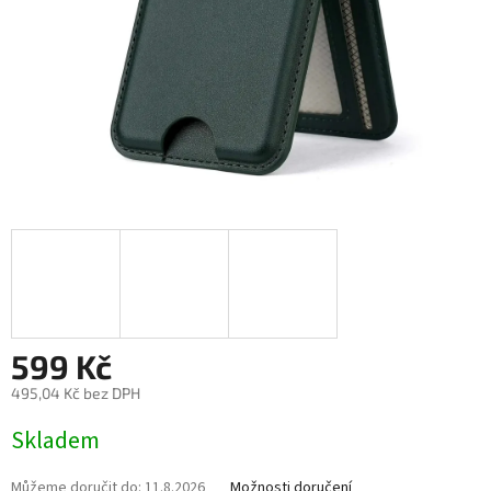
599 Kč
495,04 Kč bez DPH
Měrná
Skladem
cena:
Můžeme doručit do:
11.8.2026
Možnosti doručení