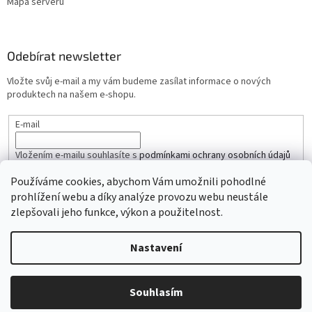
Mapa serveru
Odebírat newsletter
Vložte svůj e-mail a my vám budeme zasílat informace o nových
produktech na našem e-shopu.
E-mail
Vložením e-mailu souhlasíte s
podmínkami ochrany osobních údajů
Používáme cookies, abychom Vám umožnili pohodlné
PŘIHLÁSIT SE
prohlížení webu a díky analýze provozu webu neustále
zlepšovali jeho funkce, výkon a použitelnost.
Nastavení
Vytvořil Shoptet
Copyright 2026
iŘemínky.cz
. Všechna práva vyhrazena.
Souhlasím