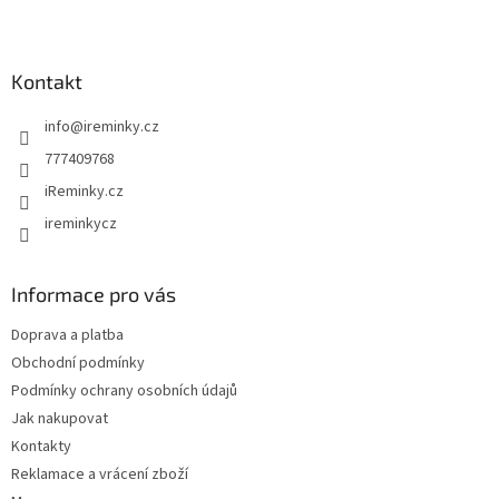
Z
á
p
a
Kontakt
t
info
@
ireminky.cz
í
777409768
iReminky.cz
ireminkycz
Informace pro vás
Doprava a platba
Obchodní podmínky
Podmínky ochrany osobních údajů
Jak nakupovat
Kontakty
Reklamace a vrácení zboží