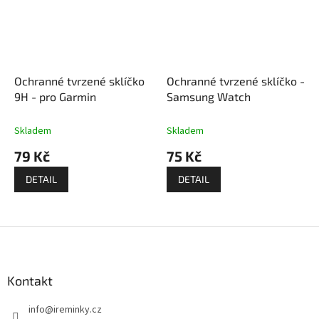
Ochranné tvrzené sklíčko
Ochranné tvrzené sklíčko -
9H - pro Garmin
Samsung Watch
Skladem
Skladem
79 Kč
75 Kč
DETAIL
DETAIL
Z
á
p
a
Kontakt
t
info
@
ireminky.cz
í