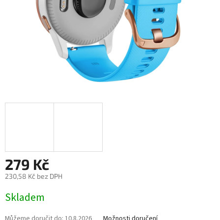
279 Kč
230,58 Kč bez DPH
Měrná
Skladem
cena:
Můžeme doručit do:
10.8.2026
Možnosti doručení