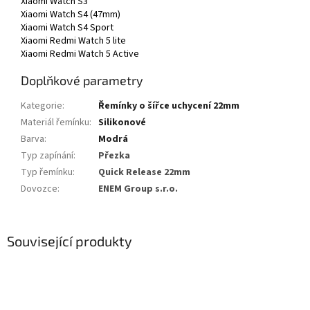
Xiaomi Watch S3
Xiaomi Watch S4 (47mm)
Xiaomi Watch S4 Sport
Xiaomi Redmi Watch 5 lite
Xiaomi Redmi Watch 5 Active
Doplňkové parametry
Kategorie
:
Řemínky o šířce uchycení 22mm
Materiál řemínku
:
Silikonové
Barva
:
Modrá
Typ zapínání
:
Přezka
Typ řemínku
:
Quick Release 22mm
Dovozce
:
ENEM Group s.r.o.
Související produkty